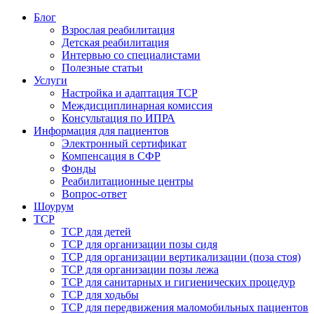
Блог
Взрослая реабилитация
Детская реабилитация
Интервью со специалистами
Полезные статьи
Услуги
Настройка и адаптация ТСР
Междисциплинарная комиссия
Консультация по ИПРА
Информация для пациентов
Электронный сертификат
Компенсация в СФР
Фонды
Реабилитационные центры
Вопрос-ответ
Шоурум
ТСР
ТСР для детей
ТСР для организации позы сидя
ТСР для организации вертикализации (поза стоя)
ТСР для организации позы лежа
ТСР для санитарных и гигиенических процедур
ТСР для ходьбы
ТСР для передвижения маломобильных пациентов