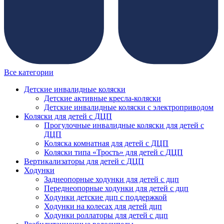
Все категории
Детские инвалидные коляски
Детские активные кресла-коляски
Детские инвалидные коляски с электроприводом
Коляски для детей с ДЦП
Прогулочные инвалидные коляски для детей с
ДЦП
Коляска комнатная для детей с ДЦП
Коляски типа «Трость» для детей с ДЦП
Вертикализаторы для детей с ДЦП
Ходунки
Заднеопорные ходунки для детей с дцп
Переднеопорные ходунки для детей с дцп
Ходунки детские дцп с поддержкой
Ходунки на колесах для детей дцп
Ходунки роллаторы для детей с дцп