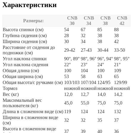
Характеристики
CNB
CNB
CNB
CNB
Размеры:
30
34
38
42
Высота спинки (см)
54
67
85
88
Глубина сидения (см)
28
32
38
38
Ширина сидения (см)
30
34
38
42
Расстояние от сидения до
29-42
27-43
30-44
33-50
подножки (см)
Угол наклона спинки
90°, 89°
98°, 96°
96°, 94°
98°, 95°
Угол наклона сидения
22°
23°
24°
21°
Общая длина (см)
100
104
100
109
Общая ширина (см)
53
58
63
65
Общая высота/с ручками (см)
103/103
107/104
124/95
129/99
Тормоз
ножной
ножной
ножной
ножной
Вес (кг)
12,0
12,7
14,0
14,2
Максимальный вес
45,0
55,0
75,0
75,0
пользователя (кг)
Длина в сложенном виде (см)
119
124
124
132
Ширина в сложенном виде
32
32
35
37
(см)
Высота в сложенном виде
37
39
40
36