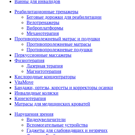
Ванны для инвалидов
Реабилитационные тренажеры
Беговые дорожки для реабилитации
Велотренажеры
Виброплатформы
Механотерапия
Противопролежневый матрас и подушки
Противопролежневые матрасы
Противопролежневые подушки
Перкуссионные массажеры
Физиотерапия
Лазерная терапия
Магнитотерапия
Кислородные концентраторы
VitaMove
Бандажи, ортезы, корсеты и корректоры осанки
Инвалидные коляски
Кинезотерапия
Матрасы для медицинских кроватей
Нарушения зрения
Видеоувеличители
Вспомогательные устройства
Гаджеты для слабовидящих и незрячих