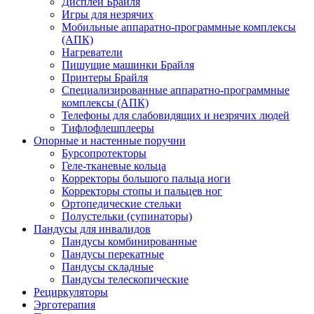
Дисплеи Брайля
Игры для незрячих
Мобильные аппаратно-программные комплексы
(АПК)
Нагреватели
Пишущие машинки Брайля
Принтеры Брайля
Специализированные аппаратно-программные
комплексы (АПК)
Телефоны для слабовидящих и незрячих людей
Тифлофлешплееры
Опорные и настенные поручни
Бурсопротекторы
Геле-тканевые кольца
Корректоры большого пальца ноги
Корректоры стопы и пальцев ног
Ортопедические стельки
Полустельки (супинаторы)
Пандусы для инвалидов
Пандусы комбинированные
Пандусы перекатные
Пандусы складные
Пандусы телескопические
Рециркуляторы
Эрготерапия