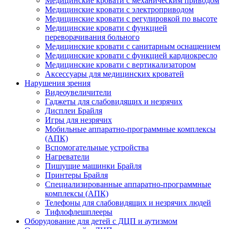
Медицинские кровати с механическим приводом
Медицинские кровати с электроприводом
Медицинские кровати с регулировкой по высоте
Медицинские кровати с функцией
переворачивания больного
Медицинские кровати с санитарным оснащением
Медицинские кровати с функцией кардиокресло
Медицинские кровати с вертикализатором
Аксессуары для медицинских кроватей
Нарушения зрения
Видеоувеличители
Гаджеты для слабовидящих и незрячих
Дисплеи Брайля
Игры для незрячих
Мобильные аппаратно-программные комплексы
(АПК)
Вспомогательные устройства
Нагреватели
Пишущие машинки Брайля
Принтеры Брайля
Специализированные аппаратно-программные
комплексы (АПК)
Телефоны для слабовидящих и незрячих людей
Тифлофлешплееры
Оборудование для детей с ДЦП и аутизмом