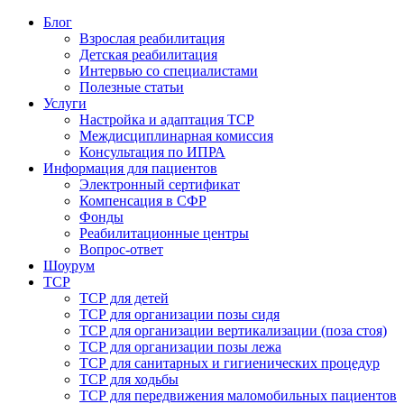
Блог
Взрослая реабилитация
Детская реабилитация
Интервью со специалистами
Полезные статьи
Услуги
Настройка и адаптация ТСР
Междисциплинарная комиссия
Консультация по ИПРА
Информация для пациентов
Электронный сертификат
Компенсация в СФР
Фонды
Реабилитационные центры
Вопрос-ответ
Шоурум
ТСР
ТСР для детей
ТСР для организации позы сидя
ТСР для организации вертикализации (поза стоя)
ТСР для организации позы лежа
ТСР для санитарных и гигиенических процедур
ТСР для ходьбы
ТСР для передвижения маломобильных пациентов