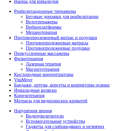
Ванны для инвалидов
Реабилитационные тренажеры
Беговые дорожки для реабилитации
Велотренажеры
Виброплатформы
Механотерапия
Противопролежневый матрас и подушки
Противопролежневые матрасы
Противопролежневые подушки
Перкуссионные массажеры
Физиотерапия
Лазерная терапия
Магнитотерапия
Кислородные концентраторы
VitaMove
Бандажи, ортезы, корсеты и корректоры осанки
Инвалидные коляски
Кинезотерапия
Матрасы для медицинских кроватей
Нарушения зрения
Видеоувеличители
Вспомогательные устройства
Гаджеты для слабовидящих и незрячих