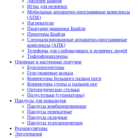
Дисплеи Брайля
Игры для незрячих
Мобильные аппаратно-программные комплексы
(АПК)
Нагреватели
Пишущие машинки Брайля
Принтеры Брайля
Специализированные аппаратно-программные
комплексы (АПК)
Телефоны для слабовидящих и незрячих людей
Тифлофлешплееры
Опорные и настенные поручни
Бурсопротекторы
Геле-тканевые кольца
Корректоры большого пальца ноги
Корректоры стопы и пальцев ног
Ортопедические стельки
Полустельки (супинаторы)
Пандусы для инвалидов
Пандусы комбинированные
Пандусы перекатные
Пандусы складные
Пандусы телескопические
Рециркуляторы
Эрготерапия