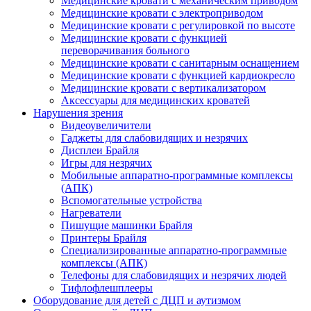
Медицинские кровати с механическим приводом
Медицинские кровати с электроприводом
Медицинские кровати с регулировкой по высоте
Медицинские кровати с функцией
переворачивания больного
Медицинские кровати с санитарным оснащением
Медицинские кровати с функцией кардиокресло
Медицинские кровати с вертикализатором
Аксессуары для медицинских кроватей
Нарушения зрения
Видеоувеличители
Гаджеты для слабовидящих и незрячих
Дисплеи Брайля
Игры для незрячих
Мобильные аппаратно-программные комплексы
(АПК)
Вспомогательные устройства
Нагреватели
Пишущие машинки Брайля
Принтеры Брайля
Специализированные аппаратно-программные
комплексы (АПК)
Телефоны для слабовидящих и незрячих людей
Тифлофлешплееры
Оборудование для детей с ДЦП и аутизмом