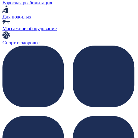
Взрослая реабилитация
Для пожилых
Массажное оборудование
Спорт и здоровье