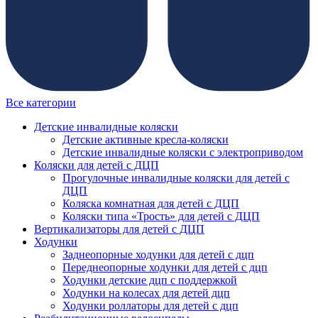
Все категории
Детские инвалидные коляски
Детские активные кресла-коляски
Детские инвалидные коляски с электроприводом
Коляски для детей с ДЦП
Прогулочные инвалидные коляски для детей с
ДЦП
Коляска комнатная для детей с ДЦП
Коляски типа «Трость» для детей с ДЦП
Вертикализаторы для детей с ДЦП
Ходунки
Заднеопорные ходунки для детей с дцп
Переднеопорные ходунки для детей с дцп
Ходунки детские дцп с поддержкой
Ходунки на колесах для детей дцп
Ходунки роллаторы для детей с дцп