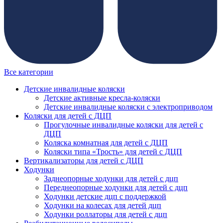
Все категории
Детские инвалидные коляски
Детские активные кресла-коляски
Детские инвалидные коляски с электроприводом
Коляски для детей с ДЦП
Прогулочные инвалидные коляски для детей с
ДЦП
Коляска комнатная для детей с ДЦП
Коляски типа «Трость» для детей с ДЦП
Вертикализаторы для детей с ДЦП
Ходунки
Заднеопорные ходунки для детей с дцп
Переднеопорные ходунки для детей с дцп
Ходунки детские дцп с поддержкой
Ходунки на колесах для детей дцп
Ходунки роллаторы для детей с дцп