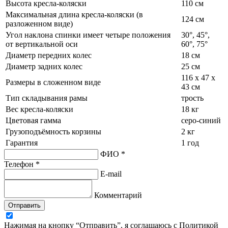
Высота кресла-коляски
110 см
Максимальная длина кресла-коляски (в
124 см
разложенном виде)
Угол наклона спинки имеет четыре положения
30°, 45°,
от вертикальной оси
60°, 75°
Диаметр передних колес
18 см
Диаметр задних колес
25 см
116 х 47 х
Размеры в сложенном виде
43 см
Тип складывания рамы
трость
Вес кресла-коляски
18 кг
Цветовая гамма
серо-синий
Грузоподъёмность корзины
2 кг
Гарантия
1 год
ФИО *
Телефон *
E-mail
Комментарий
Отправить
Нажимая на кнопку “Отправить”, я соглашаюсь с Политикой