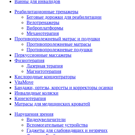
Ванны для инвалидов
Реабилитационные тренажеры
Беговые дорожки для реабилитации
Велотренажеры
Виброплатформы
Механотерапия
Противопролежневый матрас и подушки
Противопролежневые матрасы
Противопролежневые подушки
Перкуссионные массажеры
Физиотерапия
Лазерная терапия
Магнитотерапия
Кислородные концентраторы
VitaMove
Бандажи, ортезы, корсеты и корректоры осанки
Инвалидные коляски
Кинезотерапия
Матрасы для медицинских кроватей
Нарушения зрения
Видеоувеличители
Вспомогательные устройства
Гаджеты для слабовидящих и незрячих