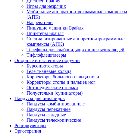
Дисплеи Брайля
Игры для незрячих
Мобильные аппаратно-программные комплексы
(АПК)
Нагреватели
Пишущие машинки Брайля
Принтеры Брайля
Специализированные аппаратно-программные
комплексы (АПК)
Телефоны для слабовидящих и незрячих людей
Тифлофлешплееры
Опорные и настенные поручни
Бурсопротекторы
Геле-тканевые кольца
Корректоры большого пальца ноги
Корректоры стопы и пальцев ног
Ортопедические стельки
Полустельки (супинаторы)
Пандусы для инвалидов
Пандусы комбинированные
Пандусы перекатные
Пандусы складные
Пандусы телескопические
Рециркуляторы
Эрготерапия