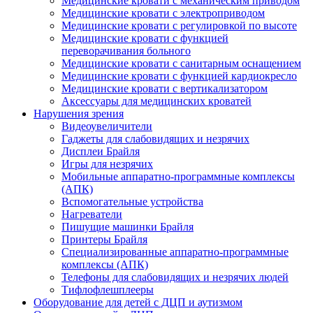
Медицинские кровати с механическим приводом
Медицинские кровати с электроприводом
Медицинские кровати с регулировкой по высоте
Медицинские кровати с функцией
переворачивания больного
Медицинские кровати с санитарным оснащением
Медицинские кровати с функцией кардиокресло
Медицинские кровати с вертикализатором
Аксессуары для медицинских кроватей
Нарушения зрения
Видеоувеличители
Гаджеты для слабовидящих и незрячих
Дисплеи Брайля
Игры для незрячих
Мобильные аппаратно-программные комплексы
(АПК)
Вспомогательные устройства
Нагреватели
Пишущие машинки Брайля
Принтеры Брайля
Специализированные аппаратно-программные
комплексы (АПК)
Телефоны для слабовидящих и незрячих людей
Тифлофлешплееры
Оборудование для детей с ДЦП и аутизмом