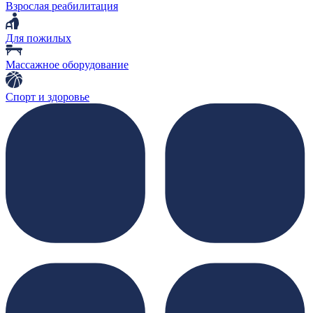
Взрослая реабилитация
Для пожилых
Массажное оборудование
Спорт и здоровье