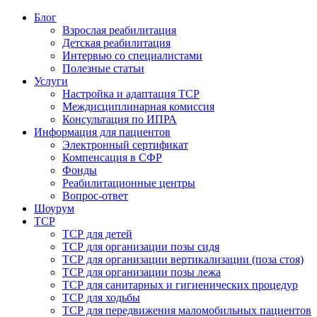
Блог
Взрослая реабилитация
Детская реабилитация
Интервью со специалистами
Полезные статьи
Услуги
Настройка и адаптация ТСР
Междисциплинарная комиссия
Консультация по ИПРА
Информация для пациентов
Электронный сертификат
Компенсация в СФР
Фонды
Реабилитационные центры
Вопрос-ответ
Шоурум
ТСР
ТСР для детей
ТСР для организации позы сидя
ТСР для организации вертикализации (поза стоя)
ТСР для организации позы лежа
ТСР для санитарных и гигиенических процедур
ТСР для ходьбы
ТСР для передвижения маломобильных пациентов