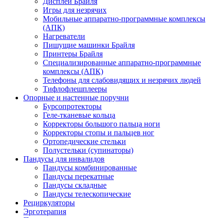
Дисплеи Брайля
Игры для незрячих
Мобильные аппаратно-программные комплексы
(АПК)
Нагреватели
Пишущие машинки Брайля
Принтеры Брайля
Специализированные аппаратно-программные
комплексы (АПК)
Телефоны для слабовидящих и незрячих людей
Тифлофлешплееры
Опорные и настенные поручни
Бурсопротекторы
Геле-тканевые кольца
Корректоры большого пальца ноги
Корректоры стопы и пальцев ног
Ортопедические стельки
Полустельки (супинаторы)
Пандусы для инвалидов
Пандусы комбинированные
Пандусы перекатные
Пандусы складные
Пандусы телескопические
Рециркуляторы
Эрготерапия