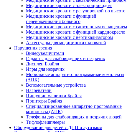
Медицинские кровати с механическим приводом
Медицинские кровати с электроприводом
Медицинские кровати с регулировкой по высоте
Медицинские кровати с функцией
переворачивания больного
Медицинские кровати с санитарным оснащением
Медицинские кровати с функцией кардиокресло
Медицинские кровати с вертикализатором
Аксессуары для медицинских кроватей
Нарушения зрения
Видеоувеличители
Гаджеты для слабовидящих и незрячих
Дисплеи Брайля
Игры для незрячих
Мобильные аппаратно-программные комплексы
(АПК)
Вспомогательные устройства
Нагреватели
Пишущие машинки Брайля
Принтеры Брайля
Специализированные аппаратно-программные
комплексы (АПК)
Телефоны для слабовидящих и незрячих людей
Тифлофлешплееры
Оборудование для детей с ДЦП и аутизмом