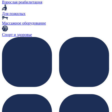
Взрослая реабилитация
Для пожилых
Массажное оборудование
Спорт и здоровье