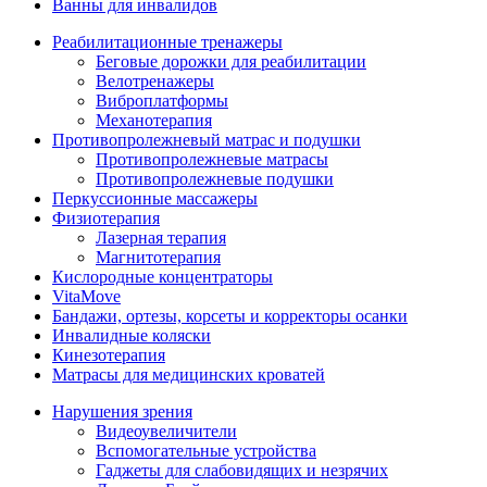
Ванны для инвалидов
Реабилитационные тренажеры
Беговые дорожки для реабилитации
Велотренажеры
Виброплатформы
Механотерапия
Противопролежневый матрас и подушки
Противопролежневые матрасы
Противопролежневые подушки
Перкуссионные массажеры
Физиотерапия
Лазерная терапия
Магнитотерапия
Кислородные концентраторы
VitaMove
Бандажи, ортезы, корсеты и корректоры осанки
Инвалидные коляски
Кинезотерапия
Матрасы для медицинских кроватей
Нарушения зрения
Видеоувеличители
Вспомогательные устройства
Гаджеты для слабовидящих и незрячих