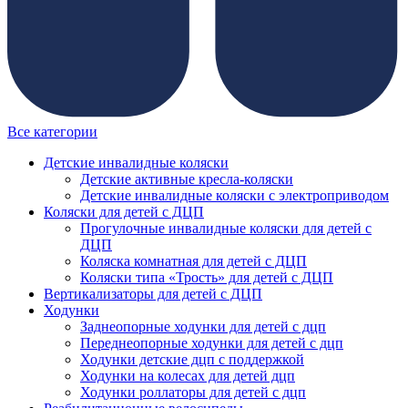
Все категории
Детские инвалидные коляски
Детские активные кресла-коляски
Детские инвалидные коляски с электроприводом
Коляски для детей с ДЦП
Прогулочные инвалидные коляски для детей с
ДЦП
Коляска комнатная для детей с ДЦП
Коляски типа «Трость» для детей с ДЦП
Вертикализаторы для детей с ДЦП
Ходунки
Заднеопорные ходунки для детей с дцп
Переднеопорные ходунки для детей с дцп
Ходунки детские дцп с поддержкой
Ходунки на колесах для детей дцп
Ходунки роллаторы для детей с дцп