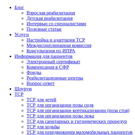
Блог
Взрослая реабилитация
Детская реабилитация
Интервью со специалистами
Полезные статьи
Услуги
Настройка и адаптация ТСР
Междисциплинарная комиссия
Консультация по ИПРА
Информация для пациентов
Электронный сертификат
Компенсация в СФР
Фонды
Реабилитационные центры
Вопрос-ответ
Шоурум
ТСР
ТСР для детей
ТСР для организации позы сидя
ТСР для организации вертикализации (поза стоя)
ТСР для организации позы лежа
ТСР для санитарных и гигиенических процедур
ТСР для ходьбы
ТСР для передвижения маломобильных пациентов