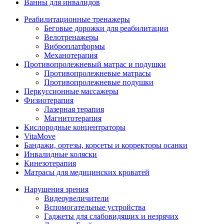
Ванны для инвалидов
Реабилитационные тренажеры
Беговые дорожки для реабилитации
Велотренажеры
Виброплатформы
Механотерапия
Противопролежневый матрас и подушки
Противопролежневые матрасы
Противопролежневые подушки
Перкуссионные массажеры
Физиотерапия
Лазерная терапия
Магнитотерапия
Кислородные концентраторы
VitaMove
Бандажи, ортезы, корсеты и корректоры осанки
Инвалидные коляски
Кинезотерапия
Матрасы для медицинских кроватей
Нарушения зрения
Видеоувеличители
Вспомогательные устройства
Гаджеты для слабовидящих и незрячих