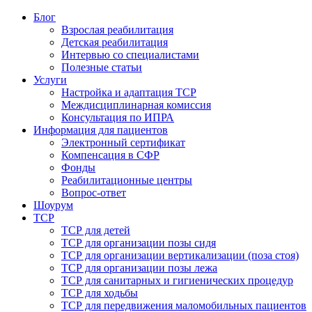
Блог
Взрослая реабилитация
Детская реабилитация
Интервью со специалистами
Полезные статьи
Услуги
Настройка и адаптация ТСР
Междисциплинарная комиссия
Консультация по ИПРА
Информация для пациентов
Электронный сертификат
Компенсация в СФР
Фонды
Реабилитационные центры
Вопрос-ответ
Шоурум
ТСР
ТСР для детей
ТСР для организации позы сидя
ТСР для организации вертикализации (поза стоя)
ТСР для организации позы лежа
ТСР для санитарных и гигиенических процедур
ТСР для ходьбы
ТСР для передвижения маломобильных пациентов