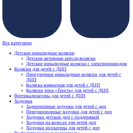
Все категории
Детские инвалидные коляски
Детские активные кресла-коляски
Детские инвалидные коляски с электроприводом
Коляски для детей с ДЦП
Прогулочные инвалидные коляски для детей с
ДЦП
Коляска комнатная для детей с ДЦП
Коляски типа «Трость» для детей с ДЦП
Вертикализаторы для детей с ДЦП
Ходунки
Заднеопорные ходунки для детей с дцп
Переднеопорные ходунки для детей с дцп
Ходунки детские дцп с поддержкой
Ходунки на колесах для детей дцп
Ходунки роллаторы для детей с дцп