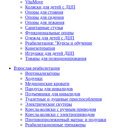
VitaMove
Коляски для детей с ДЦП
Опоры для стояния
Опоры для сидения
Опоры для лежания
Санитарные стулья
Функциональные опоры
Одежда для детей с ДЦП
Реабилитация: "Курсы и обучение
Кинезотерапия
Игрушки для детей ДЦП
Товары для позиционирования
Взрослая реабилитация
Вертикализаторы
Ходунки
Медицинские кровати
Пандусы для инвалидов
Подъемники для инвалидов
Туалетные и душевые приспособления
Электрические скутеры
Кресла-коляски с ручным приводом
Кресла-коляски с электроприводом
Противопролежневый матрас и подушки
Реабилитационные тренажеры