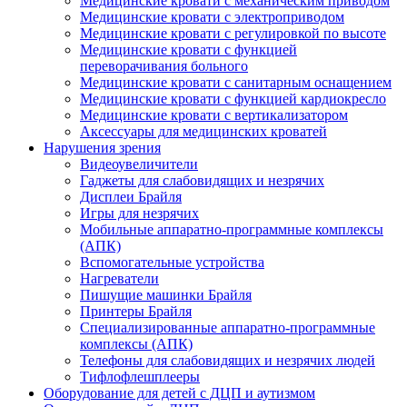
Медицинские кровати с механическим приводом
Медицинские кровати с электроприводом
Медицинские кровати с регулировкой по высоте
Медицинские кровати с функцией
переворачивания больного
Медицинские кровати с санитарным оснащением
Медицинские кровати с функцией кардиокресло
Медицинские кровати с вертикализатором
Аксессуары для медицинских кроватей
Нарушения зрения
Видеоувеличители
Гаджеты для слабовидящих и незрячих
Дисплеи Брайля
Игры для незрячих
Мобильные аппаратно-программные комплексы
(АПК)
Вспомогательные устройства
Нагреватели
Пишущие машинки Брайля
Принтеры Брайля
Специализированные аппаратно-программные
комплексы (АПК)
Телефоны для слабовидящих и незрячих людей
Тифлофлешплееры
Оборудование для детей с ДЦП и аутизмом