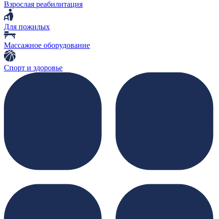
Взрослая реабилитация
Для пожилых
Массажное оборудование
Спорт и здоровье