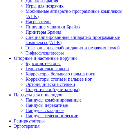
Дисплеи Брайля
Игры для незрячих
Мобильные аппаратно-программные комплексы
(АПК)
Нагреватели
Пишущие машинки Брайля
Принтеры Брайля
Специализированные аппаратно-программные
комплексы (АПК)
Телефоны для слабовидящих и незрячих людей
Тифлофлешплееры
Опорные и настенные поручни
Бурсопротекторы
Геле-тканевые кольца
Корректоры большого пальца ноги
Корректоры стопы и пальцев ног
Ортопедические стельки
Полустельки (супинаторы)
Пандусы для инвалидов
Пандусы комбинированные
Пандусы перекатные
Пандусы складные
Пандусы телескопические
Рециркуляторы
Эрготерапия