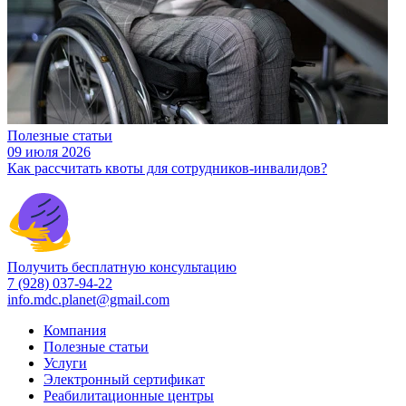
Полезные статьи
09 июля 2026
Как рассчитать квоты для сотрудников-инвалидов?
Получить бесплатную консультацию
7 (928) 037-94-22
info.mdc.planet@gmail.com
Компания
Полезные статьи
Услуги
Электронный сертификат
Реабилитационные центры