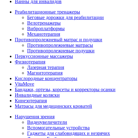
Ванны для инвалидов
Реабилитационные тренажеры
Беговые дорожки для реабилитации
Велотренажеры
Виброплатформы
Механотерапия
Противопролежневый матрас и подушки
Противопролежневые матрасы
Противопролежневые подушки
Перкуссионные массажеры
Физиотерапия
Лазерная терапия
Магнитотерапия
Кислородные концентраторы
VitaMove
Бандажи, ортезы, корсеты и корректоры осанки
Инвалидные коляски
Кинезотерапия
Матрасы для медицинских кроватей
Нарушения зрения
Видеоувеличители
Вспомогательные устройства
Гаджеты для слабовидящих и незрячих