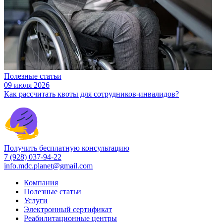
Полезные статьи
09 июля 2026
Как рассчитать квоты для сотрудников-инвалидов?
Получить бесплатную консультацию
7 (928) 037-94-22
info.mdc.planet@gmail.com
Компания
Полезные статьи
Услуги
Электронный сертификат
Реабилитационные центры