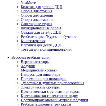
VitaMove
Коляски для детей с ДЦП
Опоры для стояния
Опоры для сидения
Опоры для лежания
Санитарные стулья
Функциональные опоры
Одежда для детей с ДЦП
Реабилитация: "Курсы и обучение
Кинезотерапия
Игрушки для детей ДЦП
Товары для позиционирования
Взрослая реабилитация
Вертикализаторы
Ходунки
Медицинские кровати
Пандусы для инвалидов
Подъемники для инвалидов
Туалетные и душевые приспособления
Электрические скутеры
Кресла-коляски с ручным приводом
Кресла-коляски с электроприводом
Противопролежневый матрас и подушки
Реабилитационные тренажеры