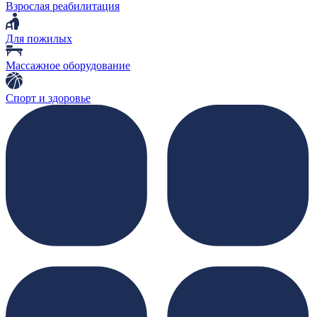
Взрослая реабилитация
Для пожилых
Массажное оборудование
Спорт и здоровье