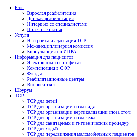
Блог
Взрослая реабилитация
Детская реабилитация
Интервью со специалистами
Полезные статьи
Услуги
Настройка и адаптация ТСР
Междисциплинарная комиссия
Консультация по ИПРА
Информация для пациентов
Электронный сертификат
Компенсация в СФР
Фонды
Реабилитационные центры
Вопрос-ответ
Шоурум
ТСР
ТСР для детей
ТСР для организации позы сидя
ТСР для организации вертикализации (поза стоя)
ТСР для организации позы лежа
ТСР для санитарных и гигиенических процедур
ТСР для ходьбы
ТСР для передвижения маломобильных пациентов