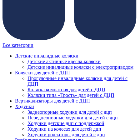
Все категории
Детские инвалидные коляски
Детские активные кресла-коляски
Детские инвалидные коляски с электроприводом
Коляски для детей с ДЦП
Прогулочные инвалидные коляски для детей с
ДЦП
Коляска комнатная для детей с ДЦП
Коляски типа «Трость» для детей с ДЦП
Вертикализаторы для детей с ДЦП
Ходунки
Заднеопорные ходунки для детей с дцп
Переднеопорные ходунки для детей с дцп
Ходунки детские дцп с поддержкой
Ходунки на колесах для детей дцп
Ходунки роллаторы для детей с дцп