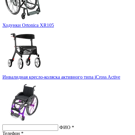
Ходунки Ortonica XR105
Инвалидная кресло-коляска активного типа iCross Active
ФИО *
Телефон *