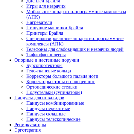
Дисплеи Брайля
Игры для незрячих
Мобильные аппаратно-программные комплексы
(АПК)
Нагреватели
Пишущие машинки Брайля
Принтеры Брайля
Специализированные аппаратно-программные
комплексы (АПК)
Телефоны для слабовидящих и незрячих людей
Тифлофлешплееры
Опорные и настенные поручни
Бурсопротекторы
Геле-тканевые кольца
Корректоры большого пальца ноги
Корректоры стопы и пальцев ног
Ортопедические стельки
Полустельки (супинаторы)
Пандусы для инвалидов
Пандусы комбинированные
Пандусы перекатные
Пандусы складные
Пандусы телескопические
Рециркуляторы
Эрготерапия