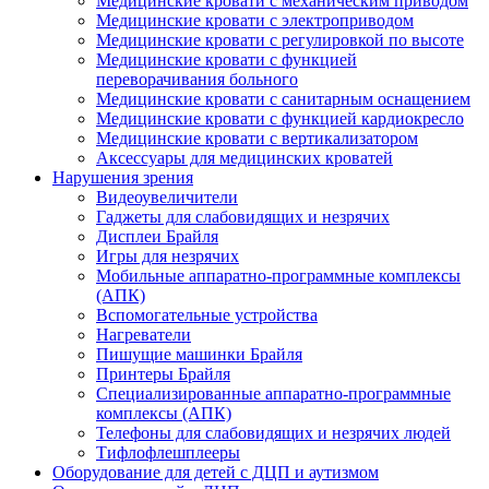
Медицинские кровати с механическим приводом
Медицинские кровати с электроприводом
Медицинские кровати с регулировкой по высоте
Медицинские кровати с функцией
переворачивания больного
Медицинские кровати с санитарным оснащением
Медицинские кровати с функцией кардиокресло
Медицинские кровати с вертикализатором
Аксессуары для медицинских кроватей
Нарушения зрения
Видеоувеличители
Гаджеты для слабовидящих и незрячих
Дисплеи Брайля
Игры для незрячих
Мобильные аппаратно-программные комплексы
(АПК)
Вспомогательные устройства
Нагреватели
Пишущие машинки Брайля
Принтеры Брайля
Специализированные аппаратно-программные
комплексы (АПК)
Телефоны для слабовидящих и незрячих людей
Тифлофлешплееры
Оборудование для детей с ДЦП и аутизмом