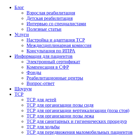
Блог
Взрослая реабилитация
Детская реабилитация
Интервью со специалистами
Полезные статьи
Услуги
Настройка и адаптация ТСР
Междисциплинарная комиссия
Консультация по ИПРА
Информация для пациентов
Электронный сертификат
Компенсация в СФР
Фонды
Реабилитационные центры
Вопрос-ответ
Шоурум
ТСР
ТСР для детей
ТСР для организации позы сидя
ТСР для организации вертикализации (поза стоя)
ТСР для организации позы лежа
ТСР для санитарных и гигиенических процедур
ТСР для ходьбы
ТСР для передвижения маломобильных пациентов