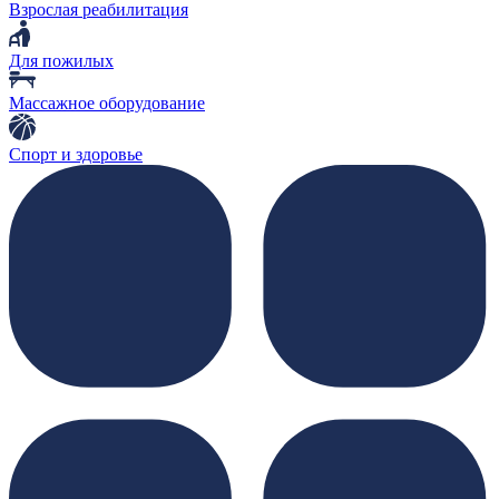
Взрослая реабилитация
Для пожилых
Массажное оборудование
Спорт и здоровье