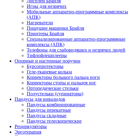
Дисплеи Брайля
Игры для незрячих
Мобильные аппаратно-программные комплексы
(АПК)
Нагреватели
Пишущие машинки Брайля
Принтеры Брайля
Специализированные аппаратно-программные
комплексы (АПК)
Телефоны для слабовидящих и незрячих людей
Тифлофлешплееры
Опорные и настенные поручни
Бурсопротекторы
Геле-тканевые кольца
Корректоры большого пальца ноги
Корректоры стопы и пальцев ног
Ортопедические стельки
Полустельки (супинаторы)
Пандусы для инвалидов
Пандусы комбинированные
Пандусы перекатные
Пандусы складные
Пандусы телескопические
Рециркуляторы
Эрготерапия