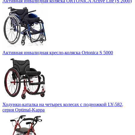
Активная инвалидная коляска ORTONICA Active Life (S 2000)
Активная инвалидная кресло-коляска Ortonica S 5000
Ходунки-каталка на четырех колесах с подножкой LY-582,
серия Optimal-Kappa