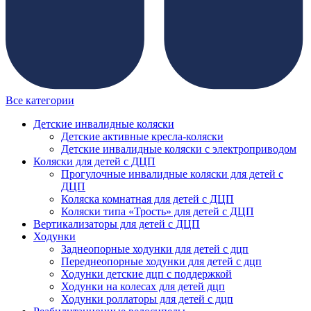
Все категории
Детские инвалидные коляски
Детские активные кресла-коляски
Детские инвалидные коляски с электроприводом
Коляски для детей с ДЦП
Прогулочные инвалидные коляски для детей с
ДЦП
Коляска комнатная для детей с ДЦП
Коляски типа «Трость» для детей с ДЦП
Вертикализаторы для детей с ДЦП
Ходунки
Заднеопорные ходунки для детей с дцп
Переднеопорные ходунки для детей с дцп
Ходунки детские дцп с поддержкой
Ходунки на колесах для детей дцп
Ходунки роллаторы для детей с дцп