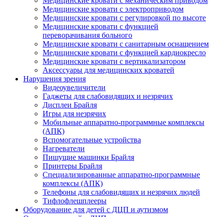
Медицинские кровати с механическим приводом
Медицинские кровати с электроприводом
Медицинские кровати с регулировкой по высоте
Медицинские кровати с функцией
переворачивания больного
Медицинские кровати с санитарным оснащением
Медицинские кровати с функцией кардиокресло
Медицинские кровати с вертикализатором
Аксессуары для медицинских кроватей
Нарушения зрения
Видеоувеличители
Гаджеты для слабовидящих и незрячих
Дисплеи Брайля
Игры для незрячих
Мобильные аппаратно-программные комплексы
(АПК)
Вспомогательные устройства
Нагреватели
Пишущие машинки Брайля
Принтеры Брайля
Специализированные аппаратно-программные
комплексы (АПК)
Телефоны для слабовидящих и незрячих людей
Тифлофлешплееры
Оборудование для детей с ДЦП и аутизмом