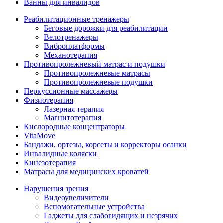
Ванны для инвалидов
Реабилитационные тренажеры
Беговые дорожки для реабилитации
Велотренажеры
Виброплатформы
Механотерапия
Противопролежневый матрас и подушки
Противопролежневые матрасы
Противопролежневые подушки
Перкуссионные массажеры
Физиотерапия
Лазерная терапия
Магнитотерапия
Кислородные концентраторы
VitaMove
Бандажи, ортезы, корсеты и корректоры осанки
Инвалидные коляски
Кинезотерапия
Матрасы для медицинских кроватей
Нарушения зрения
Видеоувеличители
Вспомогательные устройства
Гаджеты для слабовидящих и незрячих