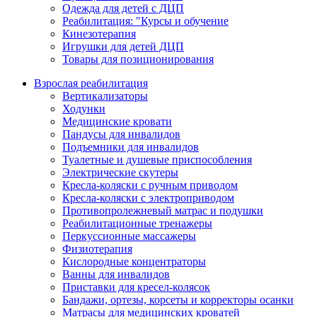
Одежда для детей с ДЦП
Реабилитация: "Курсы и обучение
Кинезотерапия
Игрушки для детей ДЦП
Товары для позиционирования
Взрослая реабилитация
Вертикализаторы
Ходунки
Медицинские кровати
Пандусы для инвалидов
Подъемники для инвалидов
Туалетные и душевые приспособления
Электрические скутеры
Кресла-коляски с ручным приводом
Кресла-коляски с электроприводом
Противопролежневый матрас и подушки
Реабилитационные тренажеры
Перкуссионные массажеры
Физиотерапия
Кислородные концентраторы
Ванны для инвалидов
Приставки для кресел-колясок
Бандажи, ортезы, корсеты и корректоры осанки
Матрасы для медицинских кроватей