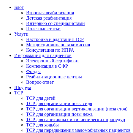
Блог
Взрослая реабилитация
Детская реабилитация
Интервью со специалистами
Полезные статьи
Услуги
Настройка и адаптация ТСР
Междисциплинарная комиссия
Консультация по ИПРА
Информация для пациентов
Электронный сертификат
Компенсация в СФР
Фонды
Реабилитационные центры
Вопрос-ответ
Шоурум
ТСР
ТСР для детей
ТСР для организации позы сидя
ТСР для организации вертикализации (поза стоя)
ТСР для организации позы лежа
ТСР для санитарных и гигиенических процедур
ТСР для ходьбы
ТСР для передвижения маломобильных пациентов