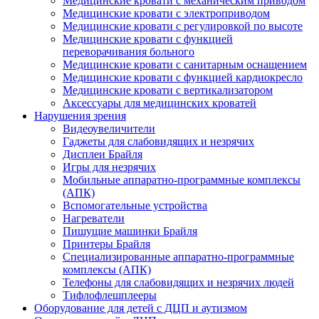
Медицинские кровати с механическим приводом
Медицинские кровати с электроприводом
Медицинские кровати с регулировкой по высоте
Медицинские кровати с функцией
переворачивания больного
Медицинские кровати с санитарным оснащением
Медицинские кровати с функцией кардиокресло
Медицинские кровати с вертикализатором
Аксессуары для медицинских кроватей
Нарушения зрения
Видеоувеличители
Гаджеты для слабовидящих и незрячих
Дисплеи Брайля
Игры для незрячих
Мобильные аппаратно-программные комплексы
(АПК)
Вспомогательные устройства
Нагреватели
Пишущие машинки Брайля
Принтеры Брайля
Специализированные аппаратно-программные
комплексы (АПК)
Телефоны для слабовидящих и незрячих людей
Тифлофлешплееры
Оборудование для детей с ДЦП и аутизмом