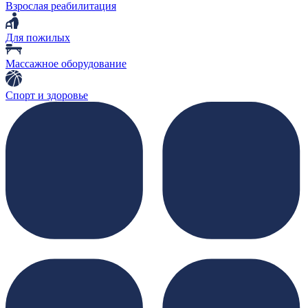
Взрослая реабилитация
Для пожилых
Массажное оборудование
Спорт и здоровье