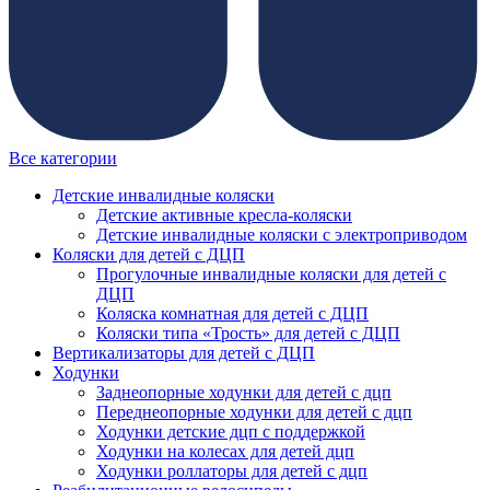
Все категории
Детские инвалидные коляски
Детские активные кресла-коляски
Детские инвалидные коляски с электроприводом
Коляски для детей с ДЦП
Прогулочные инвалидные коляски для детей с
ДЦП
Коляска комнатная для детей с ДЦП
Коляски типа «Трость» для детей с ДЦП
Вертикализаторы для детей с ДЦП
Ходунки
Заднеопорные ходунки для детей с дцп
Переднеопорные ходунки для детей с дцп
Ходунки детские дцп с поддержкой
Ходунки на колесах для детей дцп
Ходунки роллаторы для детей с дцп