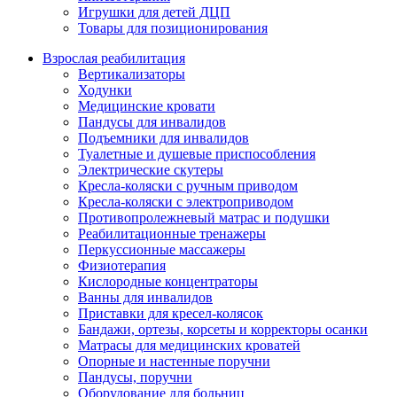
Игрушки для детей ДЦП
Товары для позиционирования
Взрослая реабилитация
Вертикализаторы
Ходунки
Медицинские кровати
Пандусы для инвалидов
Подъемники для инвалидов
Туалетные и душевые приспособления
Электрические скутеры
Кресла-коляски с ручным приводом
Кресла-коляски с электроприводом
Противопролежневый матрас и подушки
Реабилитационные тренажеры
Перкуссионные массажеры
Физиотерапия
Кислородные концентраторы
Ванны для инвалидов
Приставки для кресел-колясок
Бандажи, ортезы, корсеты и корректоры осанки
Матрасы для медицинских кроватей
Опорные и настенные поручни
Пандусы, поручни
Оборудование для больниц