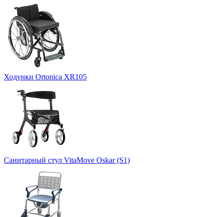
Ходунки Ortonica XR105
Санитарный стул VitaMove Oskar (S1)