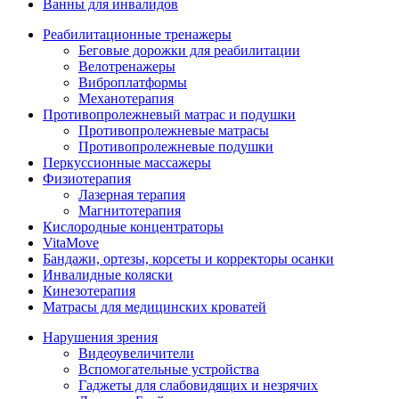
Ванны для инвалидов
Реабилитационные тренажеры
Беговые дорожки для реабилитации
Велотренажеры
Виброплатформы
Механотерапия
Противопролежневый матрас и подушки
Противопролежневые матрасы
Противопролежневые подушки
Перкуссионные массажеры
Физиотерапия
Лазерная терапия
Магнитотерапия
Кислородные концентраторы
VitaMove
Бандажи, ортезы, корсеты и корректоры осанки
Инвалидные коляски
Кинезотерапия
Матрасы для медицинских кроватей
Нарушения зрения
Видеоувеличители
Вспомогательные устройства
Гаджеты для слабовидящих и незрячих