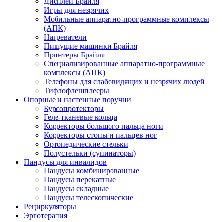
Дисплеи Брайля
Игры для незрячих
Мобильные аппаратно-программные комплексы
(АПК)
Нагреватели
Пишущие машинки Брайля
Принтеры Брайля
Специализированные аппаратно-программные
комплексы (АПК)
Телефоны для слабовидящих и незрячих людей
Тифлофлешплееры
Опорные и настенные поручни
Бурсопротекторы
Геле-тканевые кольца
Корректоры большого пальца ноги
Корректоры стопы и пальцев ног
Ортопедические стельки
Полустельки (супинаторы)
Пандусы для инвалидов
Пандусы комбинированные
Пандусы перекатные
Пандусы складные
Пандусы телескопические
Рециркуляторы
Эрготерапия