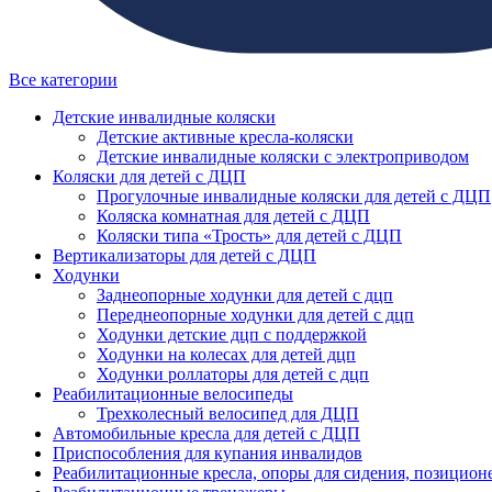
Все категории
Детские инвалидные коляски
Детские активные кресла-коляски
Детские инвалидные коляски с электроприводом
Коляски для детей с ДЦП
Прогулочные инвалидные коляски для детей с ДЦП
Коляска комнатная для детей с ДЦП
Коляски типа «Трость» для детей с ДЦП
Вертикализаторы для детей с ДЦП
Ходунки
Заднеопорные ходунки для детей с дцп
Переднеопорные ходунки для детей с дцп
Ходунки детские дцп с поддержкой
Ходунки на колесах для детей дцп
Ходунки роллаторы для детей с дцп
Реабилитационные велосипеды
Трехколесный велосипед для ДЦП
Автомобильные кресла для детей с ДЦП
Приспособления для купания инвалидов
Реабилитационные кресла, опоры для сидения, позицион