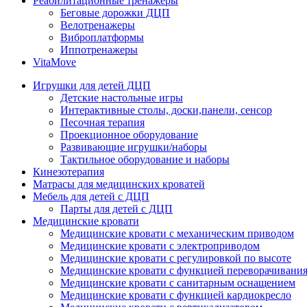
Реабилитационные тренажеры
Беговые дорожки ДЦП
Велотренажеры
Виброплатформы
Иппотренажеры
VitaMove
Игрушки для детей ДЦП
Детские настольные игры
Интерактивные столы, доски,панели, сенсор
Песочная терапия
Проекционное оборудование
Развивающие игрушки/наборы
Тактильное оборудование и наборы
Кинезотерапия
Матрасы для медицинских кроватей
Мебель для детей с ДЦП
Парты для детей с ДЦП
Медицинские кровати
Медицинские кровати с механическим приводом
Медицинские кровати с электроприводом
Медицинские кровати с регулировкой по высоте
Медицинские кровати с функцией переворачивания
Медицинские кровати с санитарным оснащением
Медицинские кровати с функцией кардиокресло