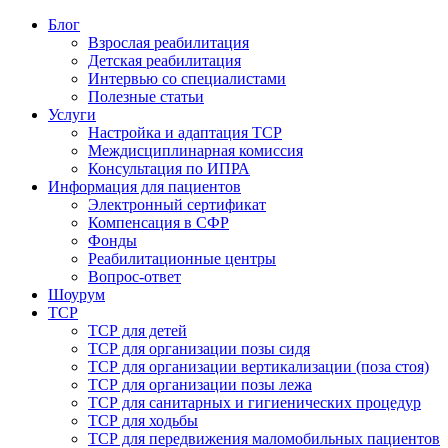
Блог
Взрослая реабилитация
Детская реабилитация
Интервью со специалистами
Полезные статьи
Услуги
Настройка и адаптация ТСР
Междисциплинарная комиссия
Консультация по ИПРА
Информация для пациентов
Электронный сертификат
Компенсация в СФР
Фонды
Реабилитационные центры
Вопрос-ответ
Шоурум
ТСР
ТСР для детей
ТСР для организации позы сидя
ТСР для организации вертикализации (поза стоя)
ТСР для организации позы лежа
ТСР для санитарных и гигиенических процедур
ТСР для ходьбы
ТСР для передвижения маломобильных пациентов