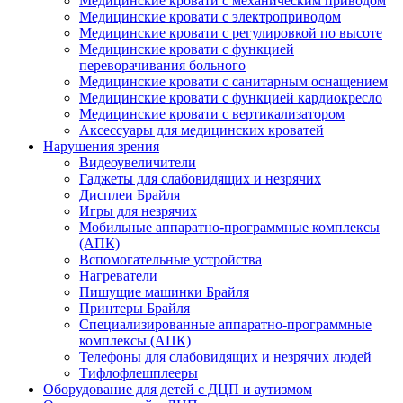
Медицинские кровати с механическим приводом
Медицинские кровати с электроприводом
Медицинские кровати с регулировкой по высоте
Медицинские кровати с функцией
переворачивания больного
Медицинские кровати с санитарным оснащением
Медицинские кровати с функцией кардиокресло
Медицинские кровати с вертикализатором
Аксессуары для медицинских кроватей
Нарушения зрения
Видеоувеличители
Гаджеты для слабовидящих и незрячих
Дисплеи Брайля
Игры для незрячих
Мобильные аппаратно-программные комплексы
(АПК)
Вспомогательные устройства
Нагреватели
Пишущие машинки Брайля
Принтеры Брайля
Специализированные аппаратно-программные
комплексы (АПК)
Телефоны для слабовидящих и незрячих людей
Тифлофлешплееры
Оборудование для детей с ДЦП и аутизмом