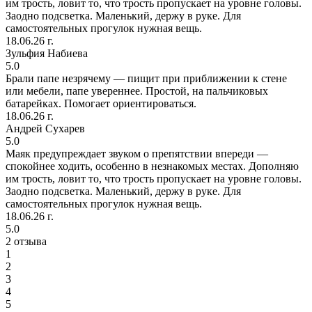
им трость, ловит то, что трость пропускает на уровне головы.
Заодно подсветка. Маленький, держу в руке. Для
самостоятельных прогулок нужная вещь.
18.06.26 г.
Зульфия Набиева
5.0
Брали папе незрячему — пищит при приближении к стене
или мебели, папе увереннее. Простой, на пальчиковых
батарейках. Помогает ориентироваться.
18.06.26 г.
Андрей Сухарев
5.0
Маяк предупреждает звуком о препятствии впереди —
спокойнее ходить, особенно в незнакомых местах. Дополняю
им трость, ловит то, что трость пропускает на уровне головы.
Заодно подсветка. Маленький, держу в руке. Для
самостоятельных прогулок нужная вещь.
18.06.26 г.
5.0
2 отзыва
1
2
3
4
5