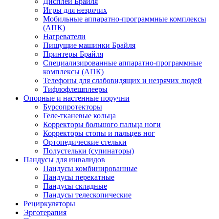
Дисплеи Брайля
Игры для незрячих
Мобильные аппаратно-программные комплексы
(АПК)
Нагреватели
Пишущие машинки Брайля
Принтеры Брайля
Специализированные аппаратно-программные
комплексы (АПК)
Телефоны для слабовидящих и незрячих людей
Тифлофлешплееры
Опорные и настенные поручни
Бурсопротекторы
Геле-тканевые кольца
Корректоры большого пальца ноги
Корректоры стопы и пальцев ног
Ортопедические стельки
Полустельки (супинаторы)
Пандусы для инвалидов
Пандусы комбинированные
Пандусы перекатные
Пандусы складные
Пандусы телескопические
Рециркуляторы
Эрготерапия