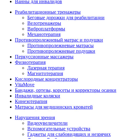
Ванны для инвалидов
Реабилитационные тренажеры
Беговые дорожки для реабилитации
Велотренажеры
Виброплатформы
Механотерапия
Противопролежневый матрас и подушки
Противопролежневые матрасы
Противопролежневые подушки
Перкуссионные массажеры
Физиотерапия
Лазерная терапия
Магнитотерапия
Кислородные концентраторы
VitaMove
Бандажи, ортезы, корсеты и корректоры осанки
Инвалидные коляски
Кинезотерапия
Матрасы для медицинских кроватей
Нарушения зрения
Видеоувеличители
Вспомогательные устройства
Гаджеты для слабовидящих и незрячих