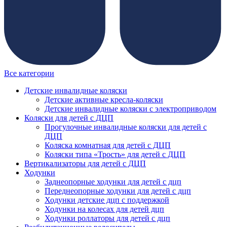
Все категории
Детские инвалидные коляски
Детские активные кресла-коляски
Детские инвалидные коляски с электроприводом
Коляски для детей с ДЦП
Прогулочные инвалидные коляски для детей с
ДЦП
Коляска комнатная для детей с ДЦП
Коляски типа «Трость» для детей с ДЦП
Вертикализаторы для детей с ДЦП
Ходунки
Заднеопорные ходунки для детей с дцп
Переднеопорные ходунки для детей с дцп
Ходунки детские дцп с поддержкой
Ходунки на колесах для детей дцп
Ходунки роллаторы для детей с дцп