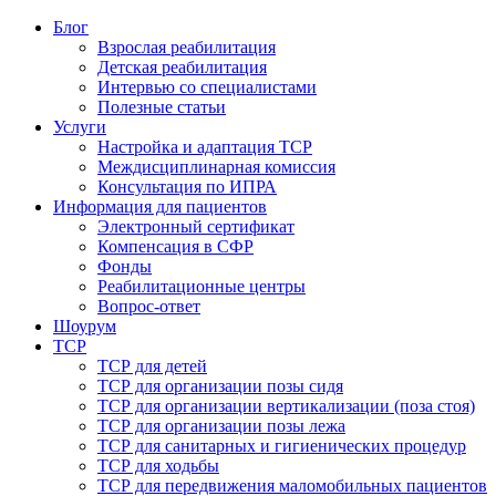
Блог
Взрослая реабилитация
Детская реабилитация
Интервью со специалистами
Полезные статьи
Услуги
Настройка и адаптация ТСР
Междисциплинарная комиссия
Консультация по ИПРА
Информация для пациентов
Электронный сертификат
Компенсация в СФР
Фонды
Реабилитационные центры
Вопрос-ответ
Шоурум
ТСР
ТСР для детей
ТСР для организации позы сидя
ТСР для организации вертикализации (поза стоя)
ТСР для организации позы лежа
ТСР для санитарных и гигиенических процедур
ТСР для ходьбы
ТСР для передвижения маломобильных пациентов