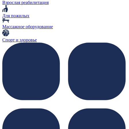
Взрослая реабилитация
Для пожилых
Массажное оборудование
Спорт и здоровье