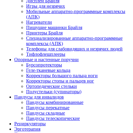
Дисплеи Брайля
Игры для незрячих
Мобильные аппаратно-программные комплексы
(АПК)
Нагреватели
Пишущие машинки Брайля
Принтеры Брайля
Специализированные аппаратно-программные
комплексы (АПК)
Телефоны для слабовидящих и незрячих людей
Тифлофлешплееры
Опорные и настенные поручни
Бурсопротекторы
Геле-тканевые кольца
Корректоры большого пальца ноги
Корректоры стопы и пальцев ног
Ортопедические стельки
Полустельки (супинаторы)
Пандусы для инвалидов
Пандусы комбинированные
Пандусы перекатные
Пандусы складные
Пандусы телескопические
Рециркуляторы
Эрготерапия