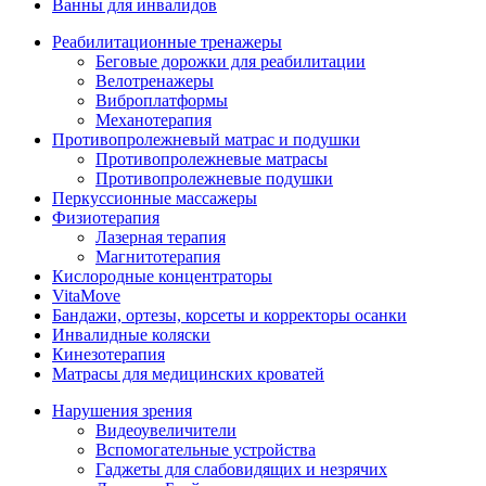
Ванны для инвалидов
Реабилитационные тренажеры
Беговые дорожки для реабилитации
Велотренажеры
Виброплатформы
Механотерапия
Противопролежневый матрас и подушки
Противопролежневые матрасы
Противопролежневые подушки
Перкуссионные массажеры
Физиотерапия
Лазерная терапия
Магнитотерапия
Кислородные концентраторы
VitaMove
Бандажи, ортезы, корсеты и корректоры осанки
Инвалидные коляски
Кинезотерапия
Матрасы для медицинских кроватей
Нарушения зрения
Видеоувеличители
Вспомогательные устройства
Гаджеты для слабовидящих и незрячих