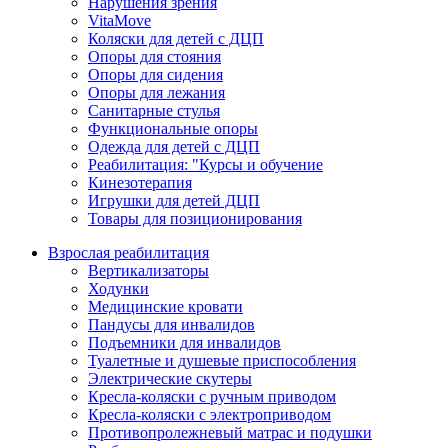
Нарушения зрения
VitaMove
Коляски для детей с ДЦП
Опоры для стояния
Опоры для сидения
Опоры для лежания
Санитарные стулья
Функциональные опоры
Одежда для детей с ДЦП
Реабилитация: "Курсы и обучение
Кинезотерапия
Игрушки для детей ДЦП
Товары для позиционирования
Взрослая реабилитация
Вертикализаторы
Ходунки
Медицинские кровати
Пандусы для инвалидов
Подъемники для инвалидов
Туалетные и душевые приспособления
Электрические скутеры
Кресла-коляски с ручным приводом
Кресла-коляски с электроприводом
Противопролежневый матрас и подушки