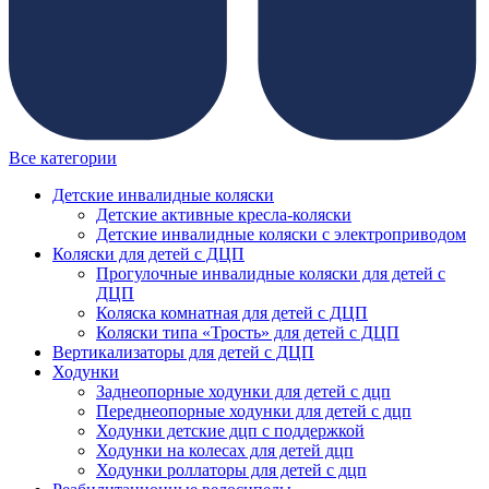
Все категории
Детские инвалидные коляски
Детские активные кресла-коляски
Детские инвалидные коляски с электроприводом
Коляски для детей с ДЦП
Прогулочные инвалидные коляски для детей с
ДЦП
Коляска комнатная для детей с ДЦП
Коляски типа «Трость» для детей с ДЦП
Вертикализаторы для детей с ДЦП
Ходунки
Заднеопорные ходунки для детей с дцп
Переднеопорные ходунки для детей с дцп
Ходунки детские дцп с поддержкой
Ходунки на колесах для детей дцп
Ходунки роллаторы для детей с дцп