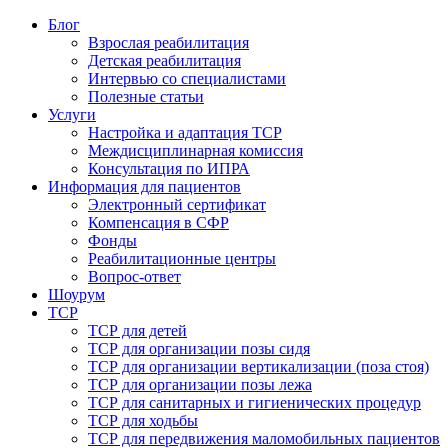
Блог
Взрослая реабилитация
Детская реабилитация
Интервью со специалистами
Полезные статьи
Услуги
Настройка и адаптация ТСР
Междисциплинарная комиссия
Консультация по ИПРА
Информация для пациентов
Электронный сертификат
Компенсация в СФР
Фонды
Реабилитационные центры
Вопрос-ответ
Шоурум
ТСР
ТСР для детей
ТСР для организации позы сидя
ТСР для организации вертикализации (поза стоя)
ТСР для организации позы лежа
ТСР для санитарных и гигиенических процедур
ТСР для ходьбы
ТСР для передвижения маломобильных пациентов