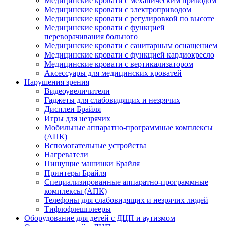
Медицинские кровати с механическим приводом
Медицинские кровати с электроприводом
Медицинские кровати с регулировкой по высоте
Медицинские кровати с функцией
переворачивания больного
Медицинские кровати с санитарным оснащением
Медицинские кровати с функцией кардиокресло
Медицинские кровати с вертикализатором
Аксессуары для медицинских кроватей
Нарушения зрения
Видеоувеличители
Гаджеты для слабовидящих и незрячих
Дисплеи Брайля
Игры для незрячих
Мобильные аппаратно-программные комплексы
(АПК)
Вспомогательные устройства
Нагреватели
Пишущие машинки Брайля
Принтеры Брайля
Специализированные аппаратно-программные
комплексы (АПК)
Телефоны для слабовидящих и незрячих людей
Тифлофлешплееры
Оборудование для детей с ДЦП и аутизмом