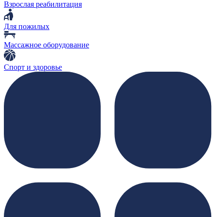
Взрослая реабилитация
Для пожилых
Массажное оборудование
Спорт и здоровье