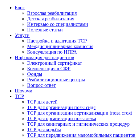
Блог
Взрослая реабилитация
Детская реабилитация
Интервью со специалистами
Полезные статьи
Услуги
Настройка и адаптация ТСР
Междисциплинарная комиссия
Консультация по ИПРА
Информация для пациентов
Электронный сертификат
Компенсация в СФР
Фонды
Реабилитационные центры
Вопрос-ответ
Шоурум
ТСР
ТСР для детей
ТСР для организации позы сидя
ТСР для организации вертикализации (поза стоя)
ТСР для организации позы лежа
ТСР для санитарных и гигиенических процедур
ТСР для ходьбы
ТСР для передвижения маломобильных пациентов