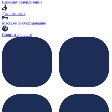
Взрослая реабилитация
Для пожилых
Массажное оборудование
Спорт и здоровье