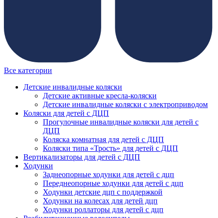
Все категории
Детские инвалидные коляски
Детские активные кресла-коляски
Детские инвалидные коляски с электроприводом
Коляски для детей с ДЦП
Прогулочные инвалидные коляски для детей с
ДЦП
Коляска комнатная для детей с ДЦП
Коляски типа «Трость» для детей с ДЦП
Вертикализаторы для детей с ДЦП
Ходунки
Заднеопорные ходунки для детей с дцп
Переднеопорные ходунки для детей с дцп
Ходунки детские дцп с поддержкой
Ходунки на колесах для детей дцп
Ходунки роллаторы для детей с дцп