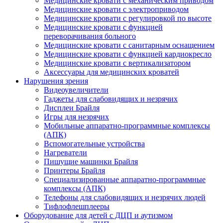
Медицинские кровати с механическим приводом
Медицинские кровати с электроприводом
Медицинские кровати с регулировкой по высоте
Медицинские кровати с функцией
переворачивания больного
Медицинские кровати с санитарным оснащением
Медицинские кровати с функцией кардиокресло
Медицинские кровати с вертикализатором
Аксессуары для медицинских кроватей
Нарушения зрения
Видеоувеличители
Гаджеты для слабовидящих и незрячих
Дисплеи Брайля
Игры для незрячих
Мобильные аппаратно-программные комплексы
(АПК)
Вспомогательные устройства
Нагреватели
Пишущие машинки Брайля
Принтеры Брайля
Специализированные аппаратно-программные
комплексы (АПК)
Телефоны для слабовидящих и незрячих людей
Тифлофлешплееры
Оборудование для детей с ДЦП и аутизмом