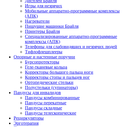
Дисплеи Брайля
Игры для незрячих
Мобильные аппаратно-программные комплексы
(АПК)
Нагреватели
Пишущие машинки Брайля
Принтеры Брайля
Специализированные аппаратно-программные
комплексы (АПК)
Телефоны для слабовидящих и незрячих людей
Тифлофлешплееры
Опорные и настенные поручни
Бурсопротекторы
Геле-тканевые кольца
Корректоры большого пальца ноги
Корректоры стопы и пальцев ног
Ортопедические стельки
Полустельки (супинаторы)
Пандусы для инвалидов
Пандусы комбинированные
Пандусы перекатные
Пандусы складные
Пандусы телескопические
Рециркуляторы
Эрготерапия