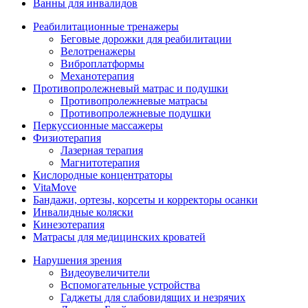
Ванны для инвалидов
Реабилитационные тренажеры
Беговые дорожки для реабилитации
Велотренажеры
Виброплатформы
Механотерапия
Противопролежневый матрас и подушки
Противопролежневые матрасы
Противопролежневые подушки
Перкуссионные массажеры
Физиотерапия
Лазерная терапия
Магнитотерапия
Кислородные концентраторы
VitaMove
Бандажи, ортезы, корсеты и корректоры осанки
Инвалидные коляски
Кинезотерапия
Матрасы для медицинских кроватей
Нарушения зрения
Видеоувеличители
Вспомогательные устройства
Гаджеты для слабовидящих и незрячих