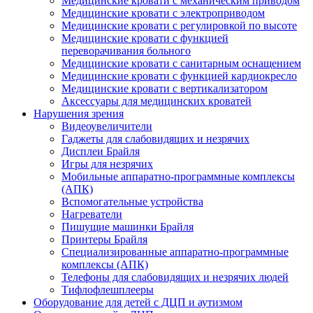
Медицинские кровати с механическим приводом
Медицинские кровати с электроприводом
Медицинские кровати с регулировкой по высоте
Медицинские кровати с функцией
переворачивания больного
Медицинские кровати с санитарным оснащением
Медицинские кровати с функцией кардиокресло
Медицинские кровати с вертикализатором
Аксессуары для медицинских кроватей
Нарушения зрения
Видеоувеличители
Гаджеты для слабовидящих и незрячих
Дисплеи Брайля
Игры для незрячих
Мобильные аппаратно-программные комплексы
(АПК)
Вспомогательные устройства
Нагреватели
Пишущие машинки Брайля
Принтеры Брайля
Специализированные аппаратно-программные
комплексы (АПК)
Телефоны для слабовидящих и незрячих людей
Тифлофлешплееры
Оборудование для детей с ДЦП и аутизмом