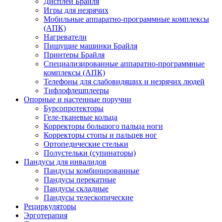
Дисплеи Брайля
Игры для незрячих
Мобильные аппаратно-программные комплексы
(АПК)
Нагреватели
Пишущие машинки Брайля
Принтеры Брайля
Специализированные аппаратно-программные
комплексы (АПК)
Телефоны для слабовидящих и незрячих людей
Тифлофлешплееры
Опорные и настенные поручни
Бурсопротекторы
Геле-тканевые кольца
Корректоры большого пальца ноги
Корректоры стопы и пальцев ног
Ортопедические стельки
Полустельки (супинаторы)
Пандусы для инвалидов
Пандусы комбинированные
Пандусы перекатные
Пандусы складные
Пандусы телескопические
Рециркуляторы
Эрготерапия