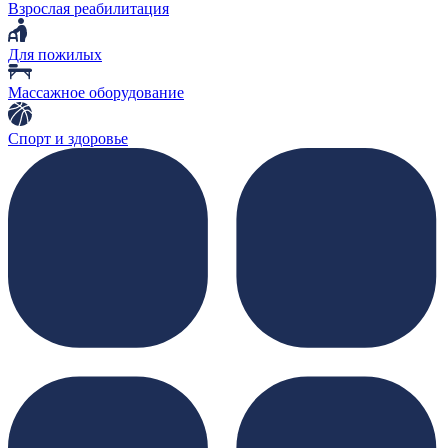
Взрослая реабилитация
Для пожилых
Массажное оборудование
Спорт и здоровье