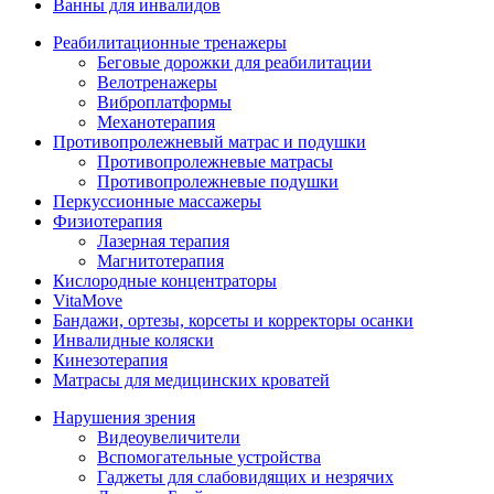
Ванны для инвалидов
Реабилитационные тренажеры
Беговые дорожки для реабилитации
Велотренажеры
Виброплатформы
Механотерапия
Противопролежневый матрас и подушки
Противопролежневые матрасы
Противопролежневые подушки
Перкуссионные массажеры
Физиотерапия
Лазерная терапия
Магнитотерапия
Кислородные концентраторы
VitaMove
Бандажи, ортезы, корсеты и корректоры осанки
Инвалидные коляски
Кинезотерапия
Матрасы для медицинских кроватей
Нарушения зрения
Видеоувеличители
Вспомогательные устройства
Гаджеты для слабовидящих и незрячих