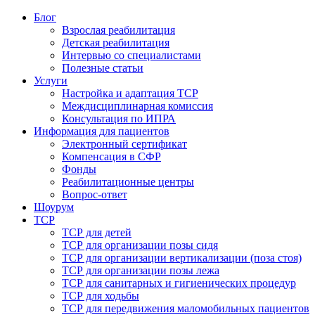
Блог
Взрослая реабилитация
Детская реабилитация
Интервью со специалистами
Полезные статьи
Услуги
Настройка и адаптация ТСР
Междисциплинарная комиссия
Консультация по ИПРА
Информация для пациентов
Электронный сертификат
Компенсация в СФР
Фонды
Реабилитационные центры
Вопрос-ответ
Шоурум
ТСР
ТСР для детей
ТСР для организации позы сидя
ТСР для организации вертикализации (поза стоя)
ТСР для организации позы лежа
ТСР для санитарных и гигиенических процедур
ТСР для ходьбы
ТСР для передвижения маломобильных пациентов