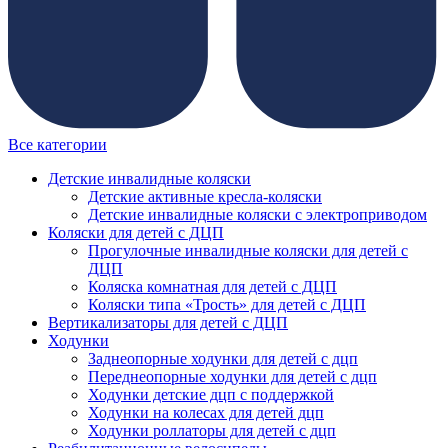
Все категории
Детские инвалидные коляски
Детские активные кресла-коляски
Детские инвалидные коляски с электроприводом
Коляски для детей с ДЦП
Прогулочные инвалидные коляски для детей с
ДЦП
Коляска комнатная для детей с ДЦП
Коляски типа «Трость» для детей с ДЦП
Вертикализаторы для детей с ДЦП
Ходунки
Заднеопорные ходунки для детей с дцп
Переднеопорные ходунки для детей с дцп
Ходунки детские дцп с поддержкой
Ходунки на колесах для детей дцп
Ходунки роллаторы для детей с дцп