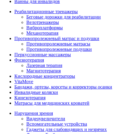
Ванны для инвалидов
Реабилитационные тренажеры
Беговые дорожки для реабилитации
Велотренажеры
Виброплатформы
Механотерапия
Противопролежневый матрас и подушки
Противопролежневые матрасы
Противопролежневые подушки
Перкуссионные массажеры
Физиотерапия
Лазерная терапия
Магнитотерапия
Кислородные концентраторы
VitaMove
Бандажи, ортезы, корсеты и корректоры осанки
Инвалидные коляски
Кинезотерапия
Матрасы для медицинских кроватей
Нарушения зрения
Видеоувеличители
Вспомогательные устройства
Гаджеты для слабовидящих и незрячих