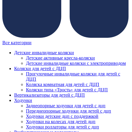
Все категории
Детские инвалидные коляски
Детские активные кресла-коляски
Детские инвалидные коляски с электроприводом
Коляски для детей с ДЦП
Прогулочные инвалидные коляски для детей с
ДЦП
Коляска комнатная для детей с ДЦП
Коляски типа «Трость» для детей с ДЦП
Вертикализаторы для детей с ДЦП
Ходунки
Заднеопорные ходунки для детей с дцп
Переднеопорные ходунки для детей с дцп
Ходунки детские дцп с поддержкой
Ходунки на колесах для детей дцп
Ходунки роллаторы для детей с дцп