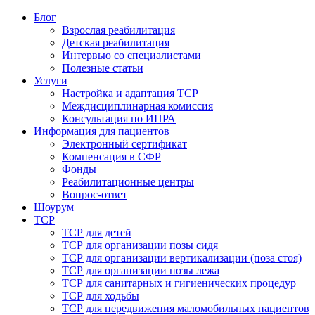
Блог
Взрослая реабилитация
Детская реабилитация
Интервью со специалистами
Полезные статьи
Услуги
Настройка и адаптация ТСР
Междисциплинарная комиссия
Консультация по ИПРА
Информация для пациентов
Электронный сертификат
Компенсация в СФР
Фонды
Реабилитационные центры
Вопрос-ответ
Шоурум
ТСР
ТСР для детей
ТСР для организации позы сидя
ТСР для организации вертикализации (поза стоя)
ТСР для организации позы лежа
ТСР для санитарных и гигиенических процедур
ТСР для ходьбы
ТСР для передвижения маломобильных пациентов