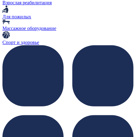
Взрослая реабилитация
Для пожилых
Массажное оборудование
Спорт и здоровье