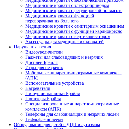
Медицинские кровати с механическим приводом
Медицинские кровати с электроприводом
Медицинские кровати с регулировкой по высоте
Медицинские кровати с функцией
переворачивания больного
Медицинские кровати с санитарным оснащением
Медицинские кровати с функцией кардиокресло
Медицинские кровати с вертикализатором
Аксессуары для медицинских кроватей
Нарушения зрения
Видеоувеличители
Гаджеты для слабовидящих и незрячих
Дисплеи Брайля
Игры для незрячих
Мобильные аппаратно-программные комплексы
(АПК)
Вспомогательные устройства
Нагреватели
Пишущие машинки Брайля
Принтеры Брайля
Специализированные аппаратно-программные
комплексы (АПК)
Телефоны для слабовидящих и незрячих людей
Тифлофлешплееры
Оборудование для детей с ДЦП и аутизмом