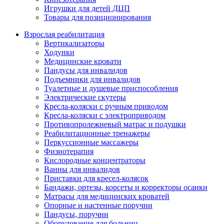
Игрушки для детей ДЦП
Товары для позиционирования
Взрослая реабилитация
Вертикализаторы
Ходунки
Медицинские кровати
Пандусы для инвалидов
Подъемники для инвалидов
Туалетные и душевые приспособления
Электрические скутеры
Кресла-коляски с ручным приводом
Кресла-коляски с электроприводом
Противопролежневый матрас и подушки
Реабилитационные тренажеры
Перкуссионные массажеры
Физиотерапия
Кислородные концентраторы
Ванны для инвалидов
Приставки для кресел-колясок
Бандажи, ортезы, корсеты и корректоры осанки
Матрасы для медицинских кроватей
Опорные и настенные поручни
Пандусы, поручни
Оборудование для больниц