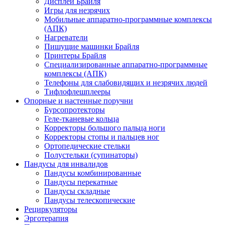
Дисплеи Брайля
Игры для незрячих
Мобильные аппаратно-программные комплексы
(АПК)
Нагреватели
Пишущие машинки Брайля
Принтеры Брайля
Специализированные аппаратно-программные
комплексы (АПК)
Телефоны для слабовидящих и незрячих людей
Тифлофлешплееры
Опорные и настенные поручни
Бурсопротекторы
Геле-тканевые кольца
Корректоры большого пальца ноги
Корректоры стопы и пальцев ног
Ортопедические стельки
Полустельки (супинаторы)
Пандусы для инвалидов
Пандусы комбинированные
Пандусы перекатные
Пандусы складные
Пандусы телескопические
Рециркуляторы
Эрготерапия