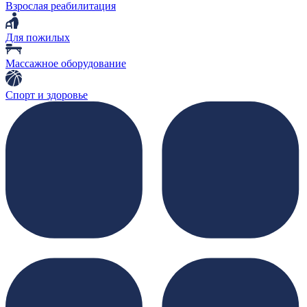
Взрослая реабилитация
Для пожилых
Массажное оборудование
Спорт и здоровье