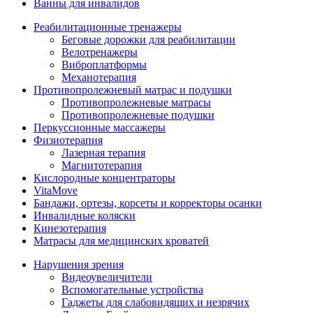
Ванны для инвалидов
Реабилитационные тренажеры
Беговые дорожки для реабилитации
Велотренажеры
Виброплатформы
Механотерапия
Противопролежневый матрас и подушки
Противопролежневые матрасы
Противопролежневые подушки
Перкуссионные массажеры
Физиотерапия
Лазерная терапия
Магнитотерапия
Кислородные концентраторы
VitaMove
Бандажи, ортезы, корсеты и корректоры осанки
Инвалидные коляски
Кинезотерапия
Матрасы для медицинских кроватей
Нарушения зрения
Видеоувеличители
Вспомогательные устройства
Гаджеты для слабовидящих и незрячих