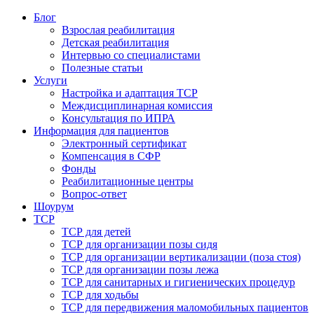
Блог
Взрослая реабилитация
Детская реабилитация
Интервью со специалистами
Полезные статьи
Услуги
Настройка и адаптация ТСР
Междисциплинарная комиссия
Консультация по ИПРА
Информация для пациентов
Электронный сертификат
Компенсация в СФР
Фонды
Реабилитационные центры
Вопрос-ответ
Шоурум
ТСР
ТСР для детей
ТСР для организации позы сидя
ТСР для организации вертикализации (поза стоя)
ТСР для организации позы лежа
ТСР для санитарных и гигиенических процедур
ТСР для ходьбы
ТСР для передвижения маломобильных пациентов