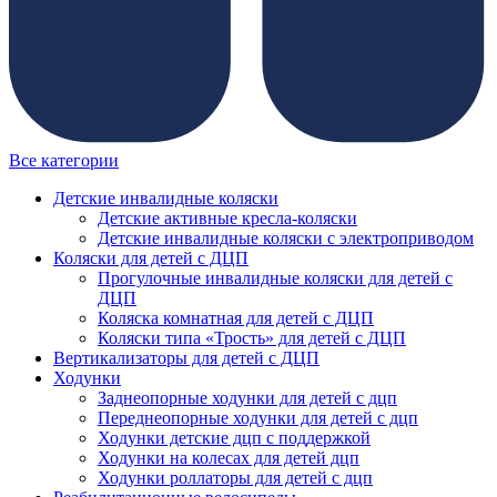
Все категории
Детские инвалидные коляски
Детские активные кресла-коляски
Детские инвалидные коляски с электроприводом
Коляски для детей с ДЦП
Прогулочные инвалидные коляски для детей с
ДЦП
Коляска комнатная для детей с ДЦП
Коляски типа «Трость» для детей с ДЦП
Вертикализаторы для детей с ДЦП
Ходунки
Заднеопорные ходунки для детей с дцп
Переднеопорные ходунки для детей с дцп
Ходунки детские дцп с поддержкой
Ходунки на колесах для детей дцп
Ходунки роллаторы для детей с дцп