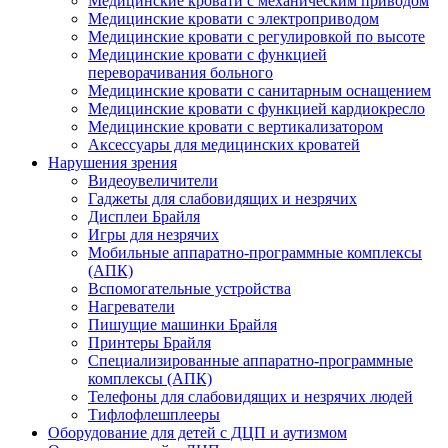
Медицинские кровати с механическим приводом
Медицинские кровати с электроприводом
Медицинские кровати с регулировкой по высоте
Медицинские кровати с функцией
переворачивания больного
Медицинские кровати с санитарным оснащением
Медицинские кровати с функцией кардиокресло
Медицинские кровати с вертикализатором
Аксессуары для медицинских кроватей
Нарушения зрения
Видеоувеличители
Гаджеты для слабовидящих и незрячих
Дисплеи Брайля
Игры для незрячих
Мобильные аппаратно-программные комплексы
(АПК)
Вспомогательные устройства
Нагреватели
Пишущие машинки Брайля
Принтеры Брайля
Специализированные аппаратно-программные
комплексы (АПК)
Телефоны для слабовидящих и незрячих людей
Тифлофлешплееры
Оборудование для детей с ДЦП и аутизмом