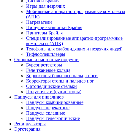
Дисплеи Брайля
Игры для незрячих
Мобильные аппаратно-программные комплексы
(АПК)
Нагреватели
Пишущие машинки Брайля
Принтеры Брайля
Специализированные аппаратно-программные
комплексы (АПК)
Телефоны для слабовидящих и незрячих людей
Тифлофлешплееры
Опорные и настенные поручни
Бурсопротекторы
Геле-тканевые кольца
Корректоры большого пальца ноги
Корректоры стопы и пальцев ног
Ортопедические стельки
Полустельки (супинаторы)
Пандусы для инвалидов
Пандусы комбинированные
Пандусы перекатные
Пандусы складные
Пандусы телескопические
Рециркуляторы
Эрготерапия