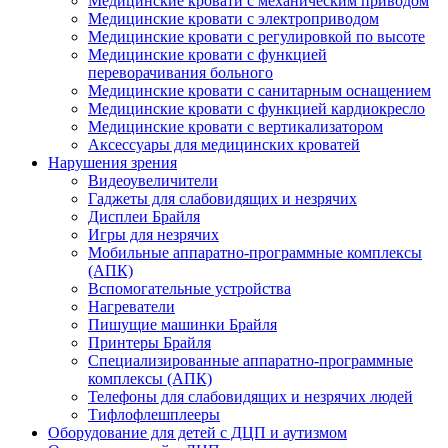
Медицинские кровати с механическим приводом
Медицинские кровати с электроприводом
Медицинские кровати с регулировкой по высоте
Медицинские кровати с функцией
переворачивания больного
Медицинские кровати с санитарным оснащением
Медицинские кровати с функцией кардиокресло
Медицинские кровати с вертикализатором
Аксессуары для медицинских кроватей
Нарушения зрения
Видеоувеличители
Гаджеты для слабовидящих и незрячих
Дисплеи Брайля
Игры для незрячих
Мобильные аппаратно-программные комплексы
(АПК)
Вспомогательные устройства
Нагреватели
Пишущие машинки Брайля
Принтеры Брайля
Специализированные аппаратно-программные
комплексы (АПК)
Телефоны для слабовидящих и незрячих людей
Тифлофлешплееры
Оборудование для детей с ДЦП и аутизмом