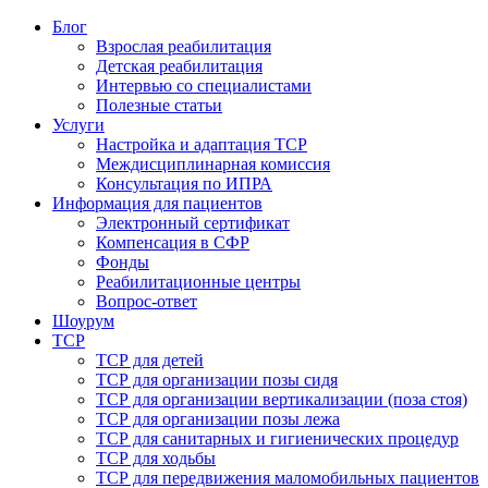
Блог
Взрослая реабилитация
Детская реабилитация
Интервью со специалистами
Полезные статьи
Услуги
Настройка и адаптация ТСР
Междисциплинарная комиссия
Консультация по ИПРА
Информация для пациентов
Электронный сертификат
Компенсация в СФР
Фонды
Реабилитационные центры
Вопрос-ответ
Шоурум
ТСР
ТСР для детей
ТСР для организации позы сидя
ТСР для организации вертикализации (поза стоя)
ТСР для организации позы лежа
ТСР для санитарных и гигиенических процедур
ТСР для ходьбы
ТСР для передвижения маломобильных пациентов