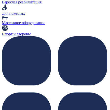
Взрослая реабилитация
Для пожилых
Массажное оборудование
Спорт и здоровье