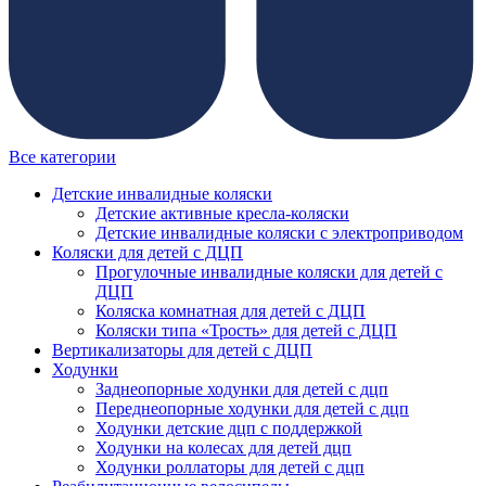
Все категории
Детские инвалидные коляски
Детские активные кресла-коляски
Детские инвалидные коляски с электроприводом
Коляски для детей с ДЦП
Прогулочные инвалидные коляски для детей с
ДЦП
Коляска комнатная для детей с ДЦП
Коляски типа «Трость» для детей с ДЦП
Вертикализаторы для детей с ДЦП
Ходунки
Заднеопорные ходунки для детей с дцп
Переднеопорные ходунки для детей с дцп
Ходунки детские дцп с поддержкой
Ходунки на колесах для детей дцп
Ходунки роллаторы для детей с дцп