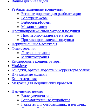
Ванны для инвалидов
Реабилитационные тренажеры
Беговые дорожки для реабилитации
Велотренажеры
Виброплатформы
Механотерапия
Противопролежневый матрас и подушки
Противопролежневые матрасы
Противопролежневые подушки
Перкуссионные массажеры
Физиотерапия
Лазерная терапия
Магнитотерапия
Кислородные концентраторы
VitaMove
Бандажи, ортезы, корсеты и корректоры осанки
Инвалидные коляски
Кинезотерапия
Матрасы для медицинских кроватей
Нарушения зрения
Видеоувеличители
Вспомогательные устройства
Гаджеты для слабовидящих и незрячих