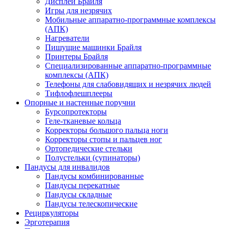
Дисплеи Брайля
Игры для незрячих
Мобильные аппаратно-программные комплексы
(АПК)
Нагреватели
Пишущие машинки Брайля
Принтеры Брайля
Специализированные аппаратно-программные
комплексы (АПК)
Телефоны для слабовидящих и незрячих людей
Тифлофлешплееры
Опорные и настенные поручни
Бурсопротекторы
Геле-тканевые кольца
Корректоры большого пальца ноги
Корректоры стопы и пальцев ног
Ортопедические стельки
Полустельки (супинаторы)
Пандусы для инвалидов
Пандусы комбинированные
Пандусы перекатные
Пандусы складные
Пандусы телескопические
Рециркуляторы
Эрготерапия