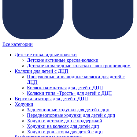
Все категории
Детские инвалидные коляски
Детские активные кресла-коляски
Детские инвалидные коляски с электроприводом
Коляски для детей с ДЦП
Прогулочные инвалидные коляски для детей с
ДЦП
Коляска комнатная для детей с ДЦП
Коляски типа «Трость» для детей с ДЦП
Вертикализаторы для детей с ДЦП
Ходунки
Заднеопорные ходунки для детей с дцп
Переднеопорные ходунки для детей с дцп
Ходунки детские дцп с поддержкой
Ходунки на колесах для детей дцп
Ходунки роллаторы для детей с дцп