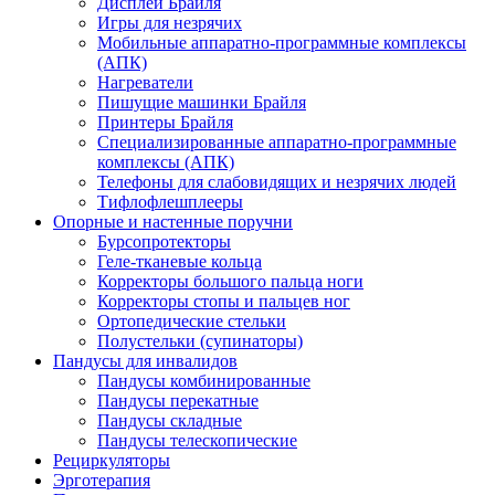
Дисплеи Брайля
Игры для незрячих
Мобильные аппаратно-программные комплексы
(АПК)
Нагреватели
Пишущие машинки Брайля
Принтеры Брайля
Специализированные аппаратно-программные
комплексы (АПК)
Телефоны для слабовидящих и незрячих людей
Тифлофлешплееры
Опорные и настенные поручни
Бурсопротекторы
Геле-тканевые кольца
Корректоры большого пальца ноги
Корректоры стопы и пальцев ног
Ортопедические стельки
Полустельки (супинаторы)
Пандусы для инвалидов
Пандусы комбинированные
Пандусы перекатные
Пандусы складные
Пандусы телескопические
Рециркуляторы
Эрготерапия