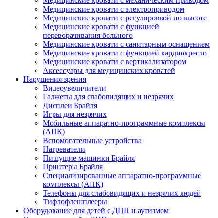
Медицинские кровати с механическим приводом
Медицинские кровати с электроприводом
Медицинские кровати с регулировкой по высоте
Медицинские кровати с функцией
переворачивания больного
Медицинские кровати с санитарным оснащением
Медицинские кровати с функцией кардиокресло
Медицинские кровати с вертикализатором
Аксессуары для медицинских кроватей
Нарушения зрения
Видеоувеличители
Гаджеты для слабовидящих и незрячих
Дисплеи Брайля
Игры для незрячих
Мобильные аппаратно-программные комплексы
(АПК)
Вспомогательные устройства
Нагреватели
Пишущие машинки Брайля
Принтеры Брайля
Специализированные аппаратно-программные
комплексы (АПК)
Телефоны для слабовидящих и незрячих людей
Тифлофлешплееры
Оборудование для детей с ДЦП и аутизмом