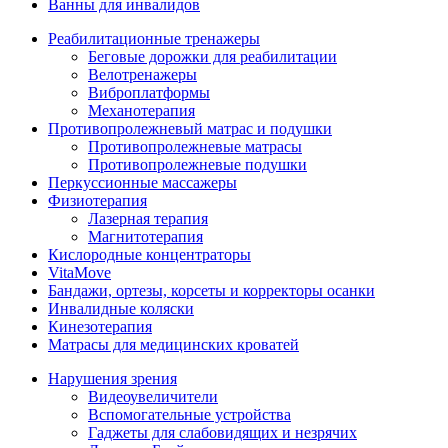
Ванны для инвалидов
Реабилитационные тренажеры
Беговые дорожки для реабилитации
Велотренажеры
Виброплатформы
Механотерапия
Противопролежневый матрас и подушки
Противопролежневые матрасы
Противопролежневые подушки
Перкуссионные массажеры
Физиотерапия
Лазерная терапия
Магнитотерапия
Кислородные концентраторы
VitaMove
Бандажи, ортезы, корсеты и корректоры осанки
Инвалидные коляски
Кинезотерапия
Матрасы для медицинских кроватей
Нарушения зрения
Видеоувеличители
Вспомогательные устройства
Гаджеты для слабовидящих и незрячих