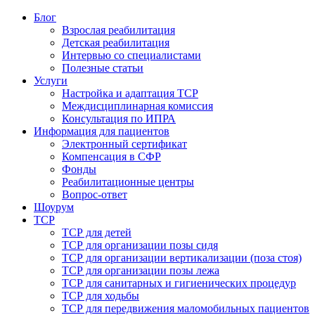
Блог
Взрослая реабилитация
Детская реабилитация
Интервью со специалистами
Полезные статьи
Услуги
Настройка и адаптация ТСР
Междисциплинарная комиссия
Консультация по ИПРА
Информация для пациентов
Электронный сертификат
Компенсация в СФР
Фонды
Реабилитационные центры
Вопрос-ответ
Шоурум
ТСР
ТСР для детей
ТСР для организации позы сидя
ТСР для организации вертикализации (поза стоя)
ТСР для организации позы лежа
ТСР для санитарных и гигиенических процедур
ТСР для ходьбы
ТСР для передвижения маломобильных пациентов