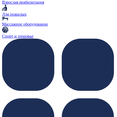
Взрослая реабилитация
Для пожилых
Массажное оборудование
Спорт и здоровье