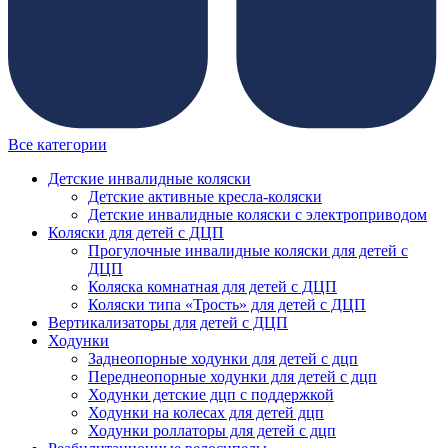
Все категории
Детские инвалидные коляски
Детские активные кресла-коляски
Детские инвалидные коляски с электроприводом
Коляски для детей с ДЦП
Прогулочные инвалидные коляски для детей с
ДЦП
Коляска комнатная для детей с ДЦП
Коляски типа «Трость» для детей с ДЦП
Вертикализаторы для детей с ДЦП
Ходунки
Заднеопорные ходунки для детей с дцп
Переднеопорные ходунки для детей с дцп
Ходунки детские дцп с поддержкой
Ходунки на колесах для детей дцп
Ходунки роллаторы для детей с дцп