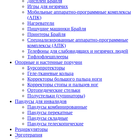
Дисплеи Брайля
Игры для незрячих
Мобильные аппаратно-программные комплексы
(АПК)
Нагреватели
Пишущие машинки Брайля
Принтеры Брайля
Специализированные аппаратно-программные
комплексы (АПК)
Телефоны для слабовидящих и незрячих людей
Тифлофлешплееры
Опорные и настенные поручни
Бурсопротекторы
Геле-тканевые кольца
Корректоры большого пальца ноги
Корректоры стопы и пальцев ног
Ортопедические стельки
Полустельки (супинаторы)
Пандусы для инвалидов
Пандусы комбинированные
Пандусы перекатные
Пандусы складные
Пандусы телескопические
Рециркуляторы
Эрготерапия