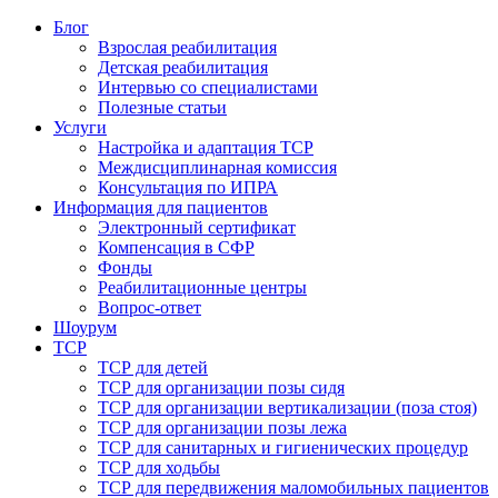
Блог
Взрослая реабилитация
Детская реабилитация
Интервью со специалистами
Полезные статьи
Услуги
Настройка и адаптация ТСР
Междисциплинарная комиссия
Консультация по ИПРА
Информация для пациентов
Электронный сертификат
Компенсация в СФР
Фонды
Реабилитационные центры
Вопрос-ответ
Шоурум
ТСР
ТСР для детей
ТСР для организации позы сидя
ТСР для организации вертикализации (поза стоя)
ТСР для организации позы лежа
ТСР для санитарных и гигиенических процедур
ТСР для ходьбы
ТСР для передвижения маломобильных пациентов