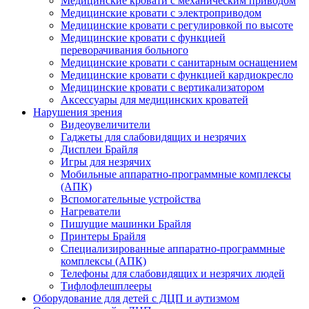
Медицинские кровати с механическим приводом
Медицинские кровати с электроприводом
Медицинские кровати с регулировкой по высоте
Медицинские кровати с функцией
переворачивания больного
Медицинские кровати с санитарным оснащением
Медицинские кровати с функцией кардиокресло
Медицинские кровати с вертикализатором
Аксессуары для медицинских кроватей
Нарушения зрения
Видеоувеличители
Гаджеты для слабовидящих и незрячих
Дисплеи Брайля
Игры для незрячих
Мобильные аппаратно-программные комплексы
(АПК)
Вспомогательные устройства
Нагреватели
Пишущие машинки Брайля
Принтеры Брайля
Специализированные аппаратно-программные
комплексы (АПК)
Телефоны для слабовидящих и незрячих людей
Тифлофлешплееры
Оборудование для детей с ДЦП и аутизмом