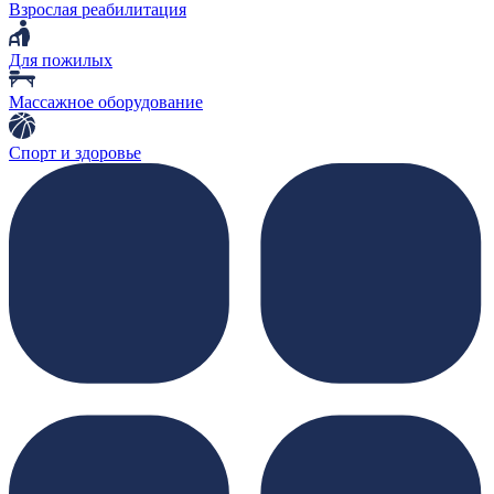
Взрослая реабилитация
Для пожилых
Массажное оборудование
Спорт и здоровье