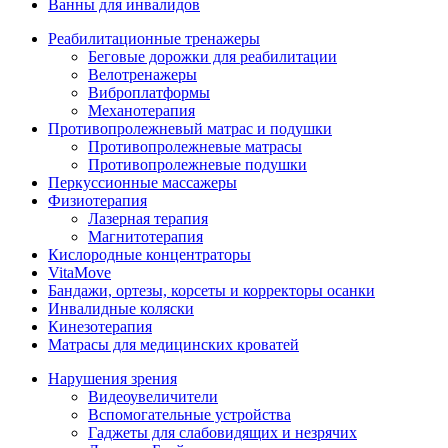
Ванны для инвалидов
Реабилитационные тренажеры
Беговые дорожки для реабилитации
Велотренажеры
Виброплатформы
Механотерапия
Противопролежневый матрас и подушки
Противопролежневые матрасы
Противопролежневые подушки
Перкуссионные массажеры
Физиотерапия
Лазерная терапия
Магнитотерапия
Кислородные концентраторы
VitaMove
Бандажи, ортезы, корсеты и корректоры осанки
Инвалидные коляски
Кинезотерапия
Матрасы для медицинских кроватей
Нарушения зрения
Видеоувеличители
Вспомогательные устройства
Гаджеты для слабовидящих и незрячих