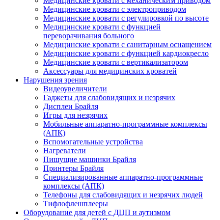
Медицинские кровати с механическим приводом
Медицинские кровати с электроприводом
Медицинские кровати с регулировкой по высоте
Медицинские кровати с функцией
переворачивания больного
Медицинские кровати с санитарным оснащением
Медицинские кровати с функцией кардиокресло
Медицинские кровати с вертикализатором
Аксессуары для медицинских кроватей
Нарушения зрения
Видеоувеличители
Гаджеты для слабовидящих и незрячих
Дисплеи Брайля
Игры для незрячих
Мобильные аппаратно-программные комплексы
(АПК)
Вспомогательные устройства
Нагреватели
Пишущие машинки Брайля
Принтеры Брайля
Специализированные аппаратно-программные
комплексы (АПК)
Телефоны для слабовидящих и незрячих людей
Тифлофлешплееры
Оборудование для детей с ДЦП и аутизмом