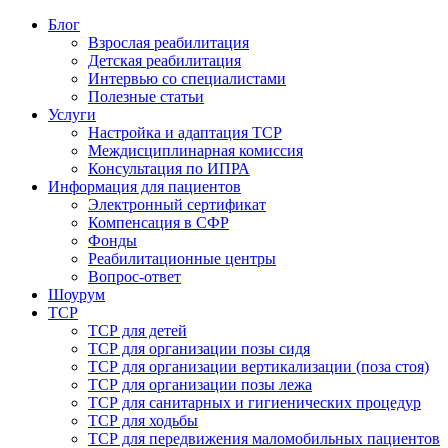
Блог
Взрослая реабилитация
Детская реабилитация
Интервью со специалистами
Полезные статьи
Услуги
Настройка и адаптация ТСР
Междисциплинарная комиссия
Консультация по ИПРА
Информация для пациентов
Электронный сертификат
Компенсация в СФР
Фонды
Реабилитационные центры
Вопрос-ответ
Шоурум
ТСР
ТСР для детей
ТСР для организации позы сидя
ТСР для организации вертикализации (поза стоя)
ТСР для организации позы лежа
ТСР для санитарных и гигиенических процедур
ТСР для ходьбы
ТСР для передвижения маломобильных пациентов