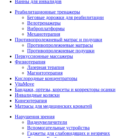
Ванны для инвалидов
Реабилитационные тренажеры
Беговые дорожки для реабилитации
Велотренажеры
Виброплатформы
Механотерапия
Противопролежневый матрас и подушки
Противопролежневые матрасы
Противопролежневые подушки
Перкуссионные массажеры
Физиотерапия
Лазерная терапия
Магнитотерапия
Кислородные концентраторы
VitaMove
Бандажи, ортезы, корсеты и корректоры осанки
Инвалидные коляски
Кинезотерапия
Матрасы для медицинских кроватей
Нарушения зрения
Видеоувеличители
Вспомогательные устройства
Гаджеты для слабовидящих и незрячих