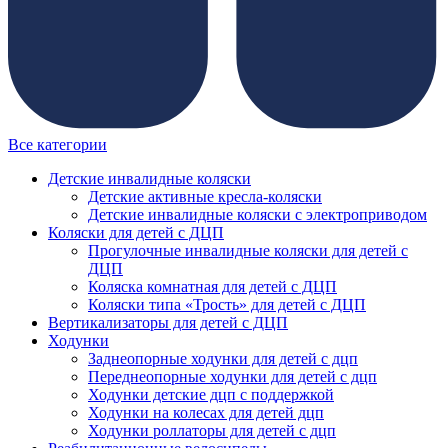
Все категории
Детские инвалидные коляски
Детские активные кресла-коляски
Детские инвалидные коляски с электроприводом
Коляски для детей с ДЦП
Прогулочные инвалидные коляски для детей с
ДЦП
Коляска комнатная для детей с ДЦП
Коляски типа «Трость» для детей с ДЦП
Вертикализаторы для детей с ДЦП
Ходунки
Заднеопорные ходунки для детей с дцп
Переднеопорные ходунки для детей с дцп
Ходунки детские дцп с поддержкой
Ходунки на колесах для детей дцп
Ходунки роллаторы для детей с дцп