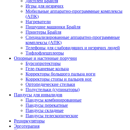
Дисплеи Брайля
Игры для незрячих
Мобильные аппаратно-программные комплексы
(АПК)
Нагреватели
Пишущие машинки Брайля
Принтеры Брайля
Специализированные аппаратно-программные
комплексы (АПК)
Телефоны для слабовидящих и незрячих людей
Тифлофлешплееры
Опорные и настенные поручни
Бурсопротекторы
Геле-тканевые кольца
Корректоры большого пальца ноги
Корректоры стопы и пальцев ног
Ортопедические стельки
Полустельки (супинаторы)
Пандусы для инвалидов
Пандусы комбинированные
Пандусы перекатные
Пандусы складные
Пандусы телескопические
Рециркуляторы
Эрготерапия