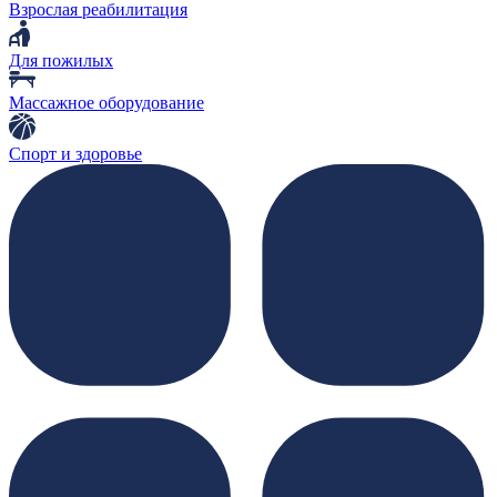
Взрослая реабилитация
Для пожилых
Массажное оборудование
Спорт и здоровье