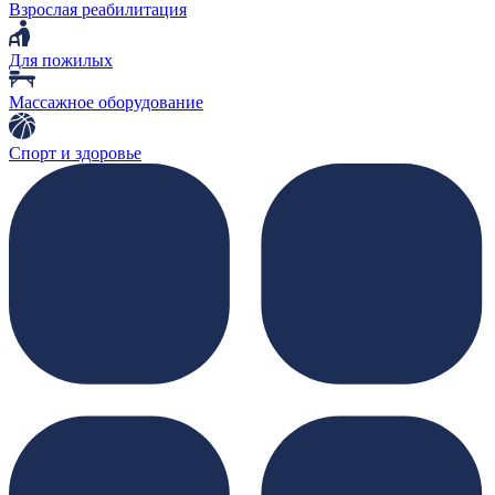
Взрослая реабилитация
Для пожилых
Массажное оборудование
Спорт и здоровье