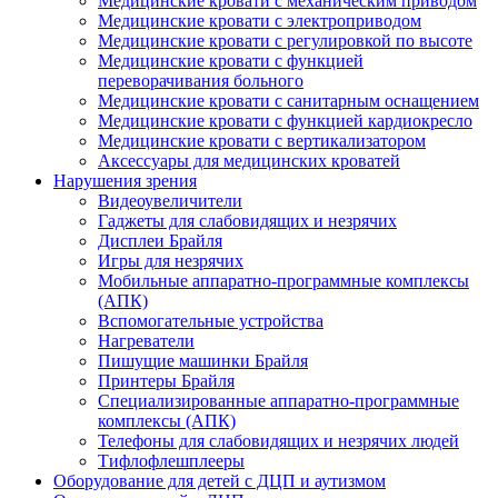
Медицинские кровати с механическим приводом
Медицинские кровати с электроприводом
Медицинские кровати с регулировкой по высоте
Медицинские кровати с функцией
переворачивания больного
Медицинские кровати с санитарным оснащением
Медицинские кровати с функцией кардиокресло
Медицинские кровати с вертикализатором
Аксессуары для медицинских кроватей
Нарушения зрения
Видеоувеличители
Гаджеты для слабовидящих и незрячих
Дисплеи Брайля
Игры для незрячих
Мобильные аппаратно-программные комплексы
(АПК)
Вспомогательные устройства
Нагреватели
Пишущие машинки Брайля
Принтеры Брайля
Специализированные аппаратно-программные
комплексы (АПК)
Телефоны для слабовидящих и незрячих людей
Тифлофлешплееры
Оборудование для детей с ДЦП и аутизмом