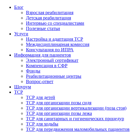
Блог
Взрослая реабилитация
Детская реабилитация
Интервью со специалистами
Полезные статьи
Услуги
Настройка и адаптация ТСР
Междисциплинарная комиссия
Консультация по ИПРА
Информация для пациентов
Электронный сертификат
Компенсация в СФР
Фонды
Реабилитационные центры
Вопрос-ответ
Шоурум
ТСР
ТСР для детей
ТСР для организации позы сидя
ТСР для организации вертикализации (поза стоя)
ТСР для организации позы лежа
ТСР для санитарных и гигиенических процедур
ТСР для ходьбы
ТСР для передвижения маломобильных пациентов