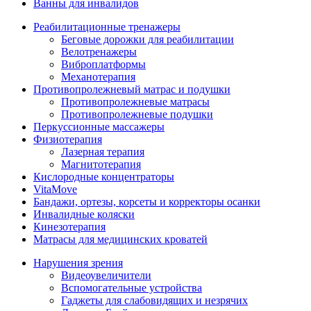
Ванны для инвалидов
Реабилитационные тренажеры
Беговые дорожки для реабилитации
Велотренажеры
Виброплатформы
Механотерапия
Противопролежневый матрас и подушки
Противопролежневые матрасы
Противопролежневые подушки
Перкуссионные массажеры
Физиотерапия
Лазерная терапия
Магнитотерапия
Кислородные концентраторы
VitaMove
Бандажи, ортезы, корсеты и корректоры осанки
Инвалидные коляски
Кинезотерапия
Матрасы для медицинских кроватей
Нарушения зрения
Видеоувеличители
Вспомогательные устройства
Гаджеты для слабовидящих и незрячих