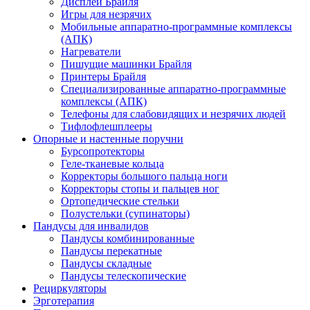
Дисплеи Брайля
Игры для незрячих
Мобильные аппаратно-программные комплексы
(АПК)
Нагреватели
Пишущие машинки Брайля
Принтеры Брайля
Специализированные аппаратно-программные
комплексы (АПК)
Телефоны для слабовидящих и незрячих людей
Тифлофлешплееры
Опорные и настенные поручни
Бурсопротекторы
Геле-тканевые кольца
Корректоры большого пальца ноги
Корректоры стопы и пальцев ног
Ортопедические стельки
Полустельки (супинаторы)
Пандусы для инвалидов
Пандусы комбинированные
Пандусы перекатные
Пандусы складные
Пандусы телескопические
Рециркуляторы
Эрготерапия