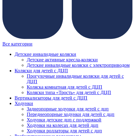
Все категории
Детские инвалидные коляски
Детские активные кресла-коляски
Детские инвалидные коляски с электроприводом
Коляски для детей с ДЦП
Прогулочные инвалидные коляски для детей с
ДЦП
Коляска комнатная для детей с ДЦП
Коляски типа «Трость» для детей с ДЦП
Вертикализаторы для детей с ДЦП
Ходунки
Заднеопорные ходунки для детей с дцп
Переднеопорные ходунки для детей с дцп
Ходунки детские дцп с поддержкой
Ходунки на колесах для детей дцп
Ходунки роллаторы для детей с дцп