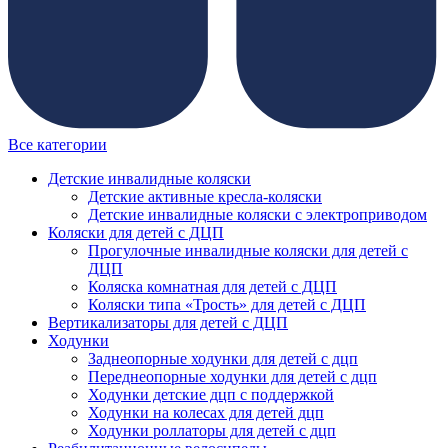
Все категории
Детские инвалидные коляски
Детские активные кресла-коляски
Детские инвалидные коляски с электроприводом
Коляски для детей с ДЦП
Прогулочные инвалидные коляски для детей с
ДЦП
Коляска комнатная для детей с ДЦП
Коляски типа «Трость» для детей с ДЦП
Вертикализаторы для детей с ДЦП
Ходунки
Заднеопорные ходунки для детей с дцп
Переднеопорные ходунки для детей с дцп
Ходунки детские дцп с поддержкой
Ходунки на колесах для детей дцп
Ходунки роллаторы для детей с дцп