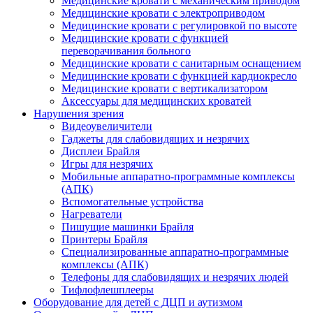
Медицинские кровати с механическим приводом
Медицинские кровати с электроприводом
Медицинские кровати с регулировкой по высоте
Медицинские кровати с функцией
переворачивания больного
Медицинские кровати с санитарным оснащением
Медицинские кровати с функцией кардиокресло
Медицинские кровати с вертикализатором
Аксессуары для медицинских кроватей
Нарушения зрения
Видеоувеличители
Гаджеты для слабовидящих и незрячих
Дисплеи Брайля
Игры для незрячих
Мобильные аппаратно-программные комплексы
(АПК)
Вспомогательные устройства
Нагреватели
Пишущие машинки Брайля
Принтеры Брайля
Специализированные аппаратно-программные
комплексы (АПК)
Телефоны для слабовидящих и незрячих людей
Тифлофлешплееры
Оборудование для детей с ДЦП и аутизмом