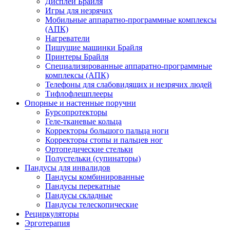
Дисплеи Брайля
Игры для незрячих
Мобильные аппаратно-программные комплексы
(АПК)
Нагреватели
Пишущие машинки Брайля
Принтеры Брайля
Специализированные аппаратно-программные
комплексы (АПК)
Телефоны для слабовидящих и незрячих людей
Тифлофлешплееры
Опорные и настенные поручни
Бурсопротекторы
Геле-тканевые кольца
Корректоры большого пальца ноги
Корректоры стопы и пальцев ног
Ортопедические стельки
Полустельки (супинаторы)
Пандусы для инвалидов
Пандусы комбинированные
Пандусы перекатные
Пандусы складные
Пандусы телескопические
Рециркуляторы
Эрготерапия