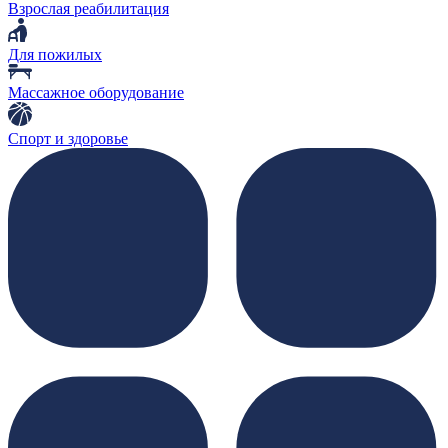
Взрослая реабилитация
Для пожилых
Массажное оборудование
Спорт и здоровье