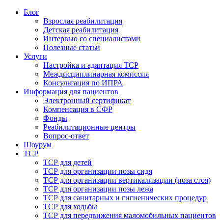
Блог
Взрослая реабилитация
Детская реабилитация
Интервью со специалистами
Полезные статьи
Услуги
Настройка и адаптация ТСР
Междисциплинарная комиссия
Консультация по ИПРА
Информация для пациентов
Электронный сертификат
Компенсация в СФР
Фонды
Реабилитационные центры
Вопрос-ответ
Шоурум
ТСР
ТСР для детей
ТСР для организации позы сидя
ТСР для организации вертикализации (поза стоя)
ТСР для организации позы лежа
ТСР для санитарных и гигиенических процедур
ТСР для ходьбы
ТСР для передвижения маломобильных пациентов