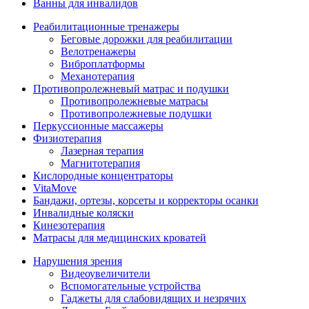
Ванны для инвалидов
Реабилитационные тренажеры
Беговые дорожки для реабилитации
Велотренажеры
Виброплатформы
Механотерапия
Противопролежневый матрас и подушки
Противопролежневые матрасы
Противопролежневые подушки
Перкуссионные массажеры
Физиотерапия
Лазерная терапия
Магнитотерапия
Кислородные концентраторы
VitaMove
Бандажи, ортезы, корсеты и корректоры осанки
Инвалидные коляски
Кинезотерапия
Матрасы для медицинских кроватей
Нарушения зрения
Видеоувеличители
Вспомогательные устройства
Гаджеты для слабовидящих и незрячих