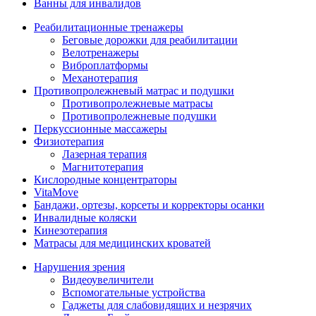
Ванны для инвалидов
Реабилитационные тренажеры
Беговые дорожки для реабилитации
Велотренажеры
Виброплатформы
Механотерапия
Противопролежневый матрас и подушки
Противопролежневые матрасы
Противопролежневые подушки
Перкуссионные массажеры
Физиотерапия
Лазерная терапия
Магнитотерапия
Кислородные концентраторы
VitaMove
Бандажи, ортезы, корсеты и корректоры осанки
Инвалидные коляски
Кинезотерапия
Матрасы для медицинских кроватей
Нарушения зрения
Видеоувеличители
Вспомогательные устройства
Гаджеты для слабовидящих и незрячих