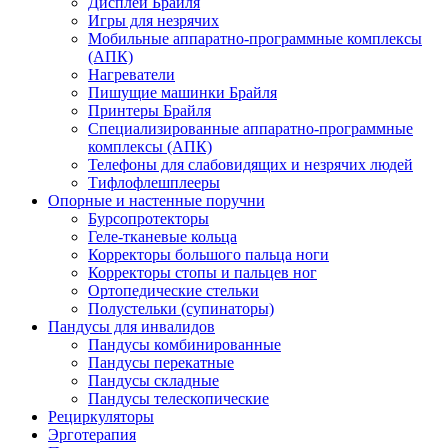
Дисплеи Брайля
Игры для незрячих
Мобильные аппаратно-программные комплексы
(АПК)
Нагреватели
Пишущие машинки Брайля
Принтеры Брайля
Специализированные аппаратно-программные
комплексы (АПК)
Телефоны для слабовидящих и незрячих людей
Тифлофлешплееры
Опорные и настенные поручни
Бурсопротекторы
Геле-тканевые кольца
Корректоры большого пальца ноги
Корректоры стопы и пальцев ног
Ортопедические стельки
Полустельки (супинаторы)
Пандусы для инвалидов
Пандусы комбинированные
Пандусы перекатные
Пандусы складные
Пандусы телескопические
Рециркуляторы
Эрготерапия