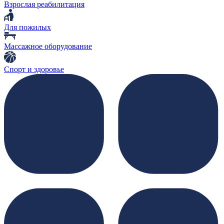
Взрослая реабилитация
Для пожилых
Массажное оборудование
Спорт и здоровье