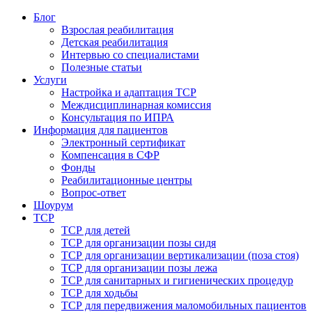
Блог
Взрослая реабилитация
Детская реабилитация
Интервью со специалистами
Полезные статьи
Услуги
Настройка и адаптация ТСР
Междисциплинарная комиссия
Консультация по ИПРА
Информация для пациентов
Электронный сертификат
Компенсация в СФР
Фонды
Реабилитационные центры
Вопрос-ответ
Шоурум
ТСР
ТСР для детей
ТСР для организации позы сидя
ТСР для организации вертикализации (поза стоя)
ТСР для организации позы лежа
ТСР для санитарных и гигиенических процедур
ТСР для ходьбы
ТСР для передвижения маломобильных пациентов