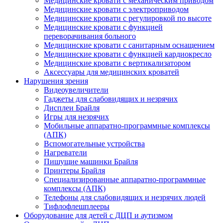
Медицинские кровати с механическим приводом
Медицинские кровати с электроприводом
Медицинские кровати с регулировкой по высоте
Медицинские кровати с функцией
переворачивания больного
Медицинские кровати с санитарным оснащением
Медицинские кровати с функцией кардиокресло
Медицинские кровати с вертикализатором
Аксессуары для медицинских кроватей
Нарушения зрения
Видеоувеличители
Гаджеты для слабовидящих и незрячих
Дисплеи Брайля
Игры для незрячих
Мобильные аппаратно-программные комплексы
(АПК)
Вспомогательные устройства
Нагреватели
Пишущие машинки Брайля
Принтеры Брайля
Специализированные аппаратно-программные
комплексы (АПК)
Телефоны для слабовидящих и незрячих людей
Тифлофлешплееры
Оборудование для детей с ДЦП и аутизмом