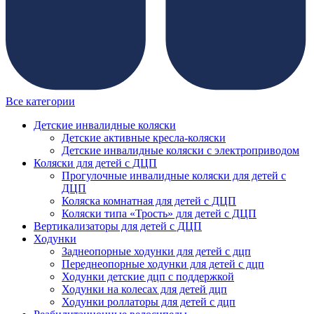
Все категории
Детские инвалидные коляски
Детские активные кресла-коляски
Детские инвалидные коляски с электроприводом
Коляски для детей с ДЦП
Прогулочные инвалидные коляски для детей с
ДЦП
Коляска комнатная для детей с ДЦП
Коляски типа «Трость» для детей с ДЦП
Вертикализаторы для детей с ДЦП
Ходунки
Заднеопорные ходунки для детей с дцп
Переднеопорные ходунки для детей с дцп
Ходунки детские дцп с поддержкой
Ходунки на колесах для детей дцп
Ходунки роллаторы для детей с дцп