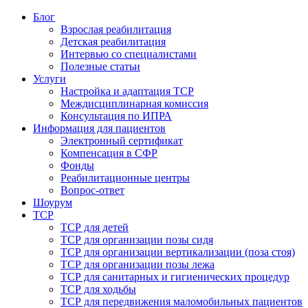
Блог
Взрослая реабилитация
Детская реабилитация
Интервью со специалистами
Полезные статьи
Услуги
Настройка и адаптация ТСР
Междисциплинарная комиссия
Консультация по ИПРА
Информация для пациентов
Электронный сертификат
Компенсация в СФР
Фонды
Реабилитационные центры
Вопрос-ответ
Шоурум
ТСР
ТСР для детей
ТСР для организации позы сидя
ТСР для организации вертикализации (поза стоя)
ТСР для организации позы лежа
ТСР для санитарных и гигиенических процедур
ТСР для ходьбы
ТСР для передвижения маломобильных пациентов