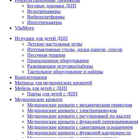
Реабилитационные тренажеры
Беговые дорожки ДЦП
Велотренажеры
Виброплатформы
Иппотренажеры
VitaMove
Игрушки для детей ДЦП
Детские настольные игры
Интерактивные столы, доски,панели, сенсор
Песочная терапия
Проекционное оборудование
Развивающие игрушки/наборы
Тактильное оборудование и наборы
Кинезотерапия
Матрасы для медицинских кроватей
Мебель для детей с ДЦП
Парты для детей с ДЦП
Медицинские кровати
Медицинские кровати с механическим приводом
Медицинские кровати с электроприводом
Медицинские кровати с регулировкой по высоте
Медицинские кровати с функцией переворачивания
Медицинские кровати с санитарным оснащением
Медицинские кровати с функцией кардиокресло