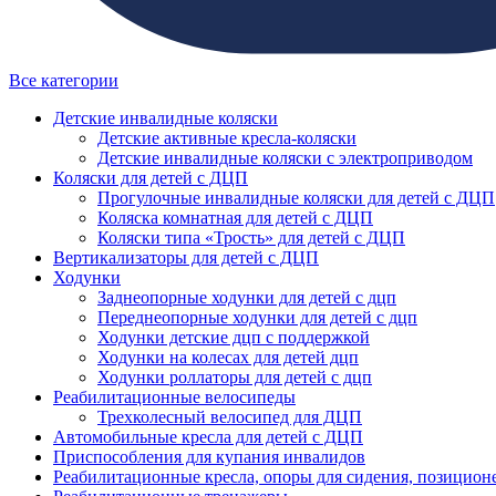
Все категории
Детские инвалидные коляски
Детские активные кресла-коляски
Детские инвалидные коляски с электроприводом
Коляски для детей с ДЦП
Прогулочные инвалидные коляски для детей с ДЦП
Коляска комнатная для детей с ДЦП
Коляски типа «Трость» для детей с ДЦП
Вертикализаторы для детей с ДЦП
Ходунки
Заднеопорные ходунки для детей с дцп
Переднеопорные ходунки для детей с дцп
Ходунки детские дцп с поддержкой
Ходунки на колесах для детей дцп
Ходунки роллаторы для детей с дцп
Реабилитационные велосипеды
Трехколесный велосипед для ДЦП
Автомобильные кресла для детей с ДЦП
Приспособления для купания инвалидов
Реабилитационные кресла, опоры для сидения, позицион