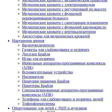
Медицинские кровати с механическим приводом
Медицинские кровати с электроприводом
Медицинские кровати с регулировкой по высоте
Медицинские кровати с функцией
переворачивания больного
Медицинские кровати с санитарным оснащением
Медицинские кровати с функцией кардиокресло
Медицинские кровати с вертикализатором
Аксессуары для медицинских кроватей
Нарушения зрения
Видеоувеличители
Гаджеты для слабовидящих и незрячих
Дисплеи Брайля
Игры для незрячих
Мобильные аппаратно-программные комплексы
(АПК)
Вспомогательные устройства
Нагреватели
Пишущие машинки Брайля
Принтеры Брайля
Специализированные аппаратно-программные
комплексы (АПК)
Телефоны для слабовидящих и незрячих людей
Тифлофлешплееры
Оборудование для детей с ДЦП и аутизмом