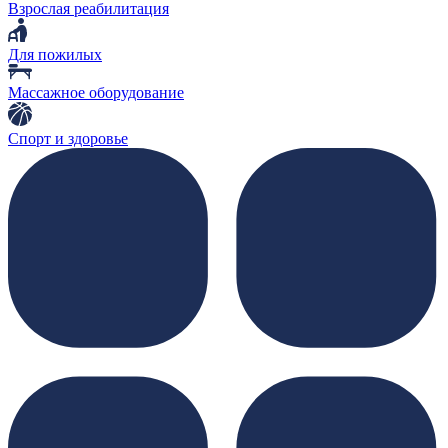
Взрослая реабилитация
Для пожилых
Массажное оборудование
Спорт и здоровье