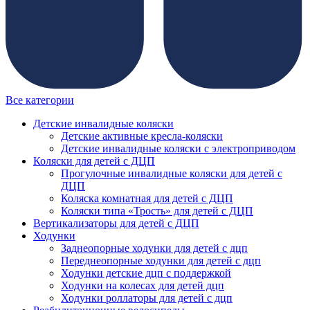
Все категории
Детские инвалидные коляски
Детские активные кресла-коляски
Детские инвалидные коляски с электроприводом
Коляски для детей с ДЦП
Прогулочные инвалидные коляски для детей с
ДЦП
Коляска комнатная для детей с ДЦП
Коляски типа «Трость» для детей с ДЦП
Вертикализаторы для детей с ДЦП
Ходунки
Заднеопорные ходунки для детей с дцп
Переднеопорные ходунки для детей с дцп
Ходунки детские дцп с поддержкой
Ходунки на колесах для детей дцп
Ходунки роллаторы для детей с дцп