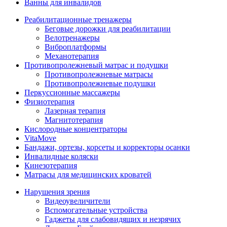
Ванны для инвалидов
Реабилитационные тренажеры
Беговые дорожки для реабилитации
Велотренажеры
Виброплатформы
Механотерапия
Противопролежневый матрас и подушки
Противопролежневые матрасы
Противопролежневые подушки
Перкуссионные массажеры
Физиотерапия
Лазерная терапия
Магнитотерапия
Кислородные концентраторы
VitaMove
Бандажи, ортезы, корсеты и корректоры осанки
Инвалидные коляски
Кинезотерапия
Матрасы для медицинских кроватей
Нарушения зрения
Видеоувеличители
Вспомогательные устройства
Гаджеты для слабовидящих и незрячих