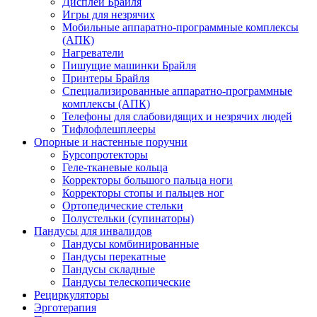
Дисплеи Брайля
Игры для незрячих
Мобильные аппаратно-программные комплексы
(АПК)
Нагреватели
Пишущие машинки Брайля
Принтеры Брайля
Специализированные аппаратно-программные
комплексы (АПК)
Телефоны для слабовидящих и незрячих людей
Тифлофлешплееры
Опорные и настенные поручни
Бурсопротекторы
Геле-тканевые кольца
Корректоры большого пальца ноги
Корректоры стопы и пальцев ног
Ортопедические стельки
Полустельки (супинаторы)
Пандусы для инвалидов
Пандусы комбинированные
Пандусы перекатные
Пандусы складные
Пандусы телескопические
Рециркуляторы
Эрготерапия