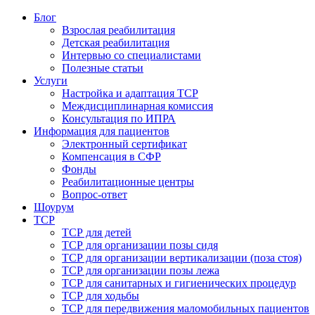
Блог
Взрослая реабилитация
Детская реабилитация
Интервью со специалистами
Полезные статьи
Услуги
Настройка и адаптация ТСР
Междисциплинарная комиссия
Консультация по ИПРА
Информация для пациентов
Электронный сертификат
Компенсация в СФР
Фонды
Реабилитационные центры
Вопрос-ответ
Шоурум
ТСР
ТСР для детей
ТСР для организации позы сидя
ТСР для организации вертикализации (поза стоя)
ТСР для организации позы лежа
ТСР для санитарных и гигиенических процедур
ТСР для ходьбы
ТСР для передвижения маломобильных пациентов