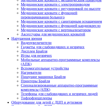
Медицинские кровати с механическим приводом
Медицинские кровати с электроприводом
Медицинские кровати с регулировкой по высоте
Медицинские кровати с функцией
переворачивания больного
Медицинские кровати с санитарным оснащением
Медицинские кровати с функцией кардиокресло
Медицинские кровати с вертикализатором
Аксессуары для медицинских кроватей
Нарушения зрения
Видеоувеличители
Гаджеты для слабовидящих и незрячих
Дисплеи Брайля
Игры для незрячих
Мобильные аппаратно-программные комплексы
(АПК)
Вспомогательные устройства
Нагреватели
Пишущие машинки Брайля
Принтеры Брайля
Специализированные аппаратно-программные
комплексы (АПК)
Телефоны для слабовидящих и незрячих людей
Тифлофлешплееры
Оборудование для детей с ДЦП и аутизмом