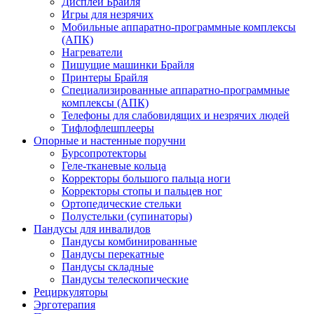
Дисплеи Брайля
Игры для незрячих
Мобильные аппаратно-программные комплексы
(АПК)
Нагреватели
Пишущие машинки Брайля
Принтеры Брайля
Специализированные аппаратно-программные
комплексы (АПК)
Телефоны для слабовидящих и незрячих людей
Тифлофлешплееры
Опорные и настенные поручни
Бурсопротекторы
Геле-тканевые кольца
Корректоры большого пальца ноги
Корректоры стопы и пальцев ног
Ортопедические стельки
Полустельки (супинаторы)
Пандусы для инвалидов
Пандусы комбинированные
Пандусы перекатные
Пандусы складные
Пандусы телескопические
Рециркуляторы
Эрготерапия