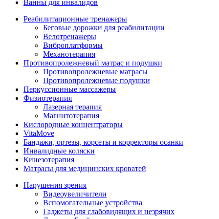
Ванны для инвалидов
Реабилитационные тренажеры
Беговые дорожки для реабилитации
Велотренажеры
Виброплатформы
Механотерапия
Противопролежневый матрас и подушки
Противопролежневые матрасы
Противопролежневые подушки
Перкуссионные массажеры
Физиотерапия
Лазерная терапия
Магнитотерапия
Кислородные концентраторы
VitaMove
Бандажи, ортезы, корсеты и корректоры осанки
Инвалидные коляски
Кинезотерапия
Матрасы для медицинских кроватей
Нарушения зрения
Видеоувеличители
Вспомогательные устройства
Гаджеты для слабовидящих и незрячих