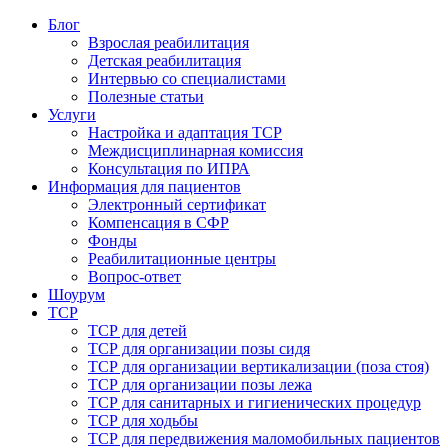
Блог
Взрослая реабилитация
Детская реабилитация
Интервью со специалистами
Полезные статьи
Услуги
Настройка и адаптация ТСР
Междисциплинарная комиссия
Консультация по ИПРА
Информация для пациентов
Электронный сертификат
Компенсация в СФР
Фонды
Реабилитационные центры
Вопрос-ответ
Шоурум
ТСР
ТСР для детей
ТСР для организации позы сидя
ТСР для организации вертикализации (поза стоя)
ТСР для организации позы лежа
ТСР для санитарных и гигиенических процедур
ТСР для ходьбы
ТСР для передвижения маломобильных пациентов