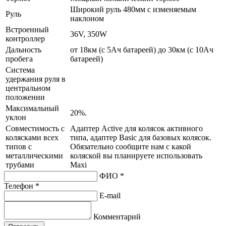
Широкий руль 480мм с изменяемым
Руль
наклоном
Встроенный
36V, 350W
контроллер
Дальность
от 18км (с 5Ач батареей) до 30км (с 10Ач
пробега
батареей)
Система
удержания руля в
центральном
положении
Максимальный
20%.
уклон
Совместимость с
Адаптер Active для колясок активного
колясками всех
типа, адаптер Basic для базовых колясок.
типов с
Обязательно сообщите нам с какой
металлическими
коляской вы планируете использовать
трубами
Maxi
ФИО *
Телефон *
E-mail
Комментарий