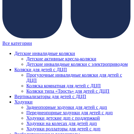
Все категории
Детские инвалидные коляски
Детские активные кресла-коляски
Детские инвалидные коляски с электроприводом
Коляски для детей с ДЦП
Прогулочные инвалидные коляски для детей с
ДЦП
Коляска комнатная для детей с ДЦП
Коляски типа «Трость» для детей с ДЦП
Вертикализаторы для детей с ДЦП
Ходунки
Заднеопорные ходунки для детей с дцп
Переднеопорные ходунки для детей с дцп
Ходунки детские дцп с поддержкой
Ходунки на колесах для детей дцп
Ходунки роллаторы для детей с дцп