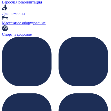
Взрослая реабилитация
Для пожилых
Массажное оборудование
Спорт и здоровье