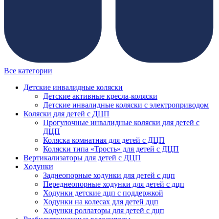
Все категории
Детские инвалидные коляски
Детские активные кресла-коляски
Детские инвалидные коляски с электроприводом
Коляски для детей с ДЦП
Прогулочные инвалидные коляски для детей с
ДЦП
Коляска комнатная для детей с ДЦП
Коляски типа «Трость» для детей с ДЦП
Вертикализаторы для детей с ДЦП
Ходунки
Заднеопорные ходунки для детей с дцп
Переднеопорные ходунки для детей с дцп
Ходунки детские дцп с поддержкой
Ходунки на колесах для детей дцп
Ходунки роллаторы для детей с дцп