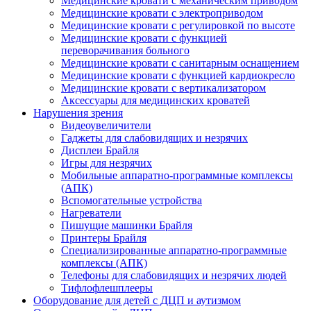
Медицинские кровати с механическим приводом
Медицинские кровати с электроприводом
Медицинские кровати с регулировкой по высоте
Медицинские кровати с функцией
переворачивания больного
Медицинские кровати с санитарным оснащением
Медицинские кровати с функцией кардиокресло
Медицинские кровати с вертикализатором
Аксессуары для медицинских кроватей
Нарушения зрения
Видеоувеличители
Гаджеты для слабовидящих и незрячих
Дисплеи Брайля
Игры для незрячих
Мобильные аппаратно-программные комплексы
(АПК)
Вспомогательные устройства
Нагреватели
Пишущие машинки Брайля
Принтеры Брайля
Специализированные аппаратно-программные
комплексы (АПК)
Телефоны для слабовидящих и незрячих людей
Тифлофлешплееры
Оборудование для детей с ДЦП и аутизмом