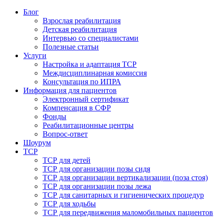
Блог
Взрослая реабилитация
Детская реабилитация
Интервью со специалистами
Полезные статьи
Услуги
Настройка и адаптация ТСР
Междисциплинарная комиссия
Консультация по ИПРА
Информация для пациентов
Электронный сертификат
Компенсация в СФР
Фонды
Реабилитационные центры
Вопрос-ответ
Шоурум
ТСР
ТСР для детей
ТСР для организации позы сидя
ТСР для организации вертикализации (поза стоя)
ТСР для организации позы лежа
ТСР для санитарных и гигиенических процедур
ТСР для ходьбы
ТСР для передвижения маломобильных пациентов