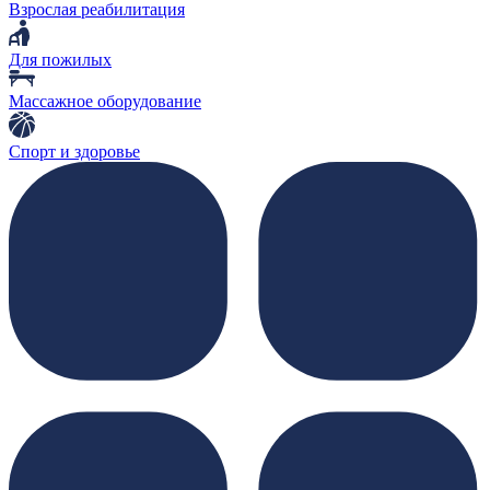
Взрослая реабилитация
Для пожилых
Массажное оборудование
Спорт и здоровье