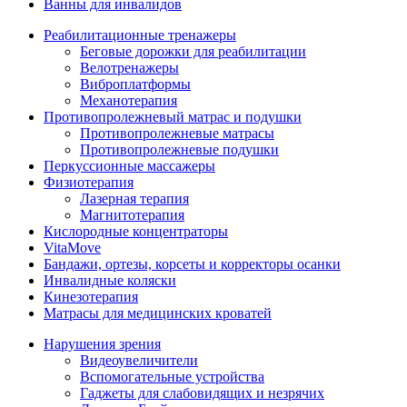
Ванны для инвалидов
Реабилитационные тренажеры
Беговые дорожки для реабилитации
Велотренажеры
Виброплатформы
Механотерапия
Противопролежневый матрас и подушки
Противопролежневые матрасы
Противопролежневые подушки
Перкуссионные массажеры
Физиотерапия
Лазерная терапия
Магнитотерапия
Кислородные концентраторы
VitaMove
Бандажи, ортезы, корсеты и корректоры осанки
Инвалидные коляски
Кинезотерапия
Матрасы для медицинских кроватей
Нарушения зрения
Видеоувеличители
Вспомогательные устройства
Гаджеты для слабовидящих и незрячих