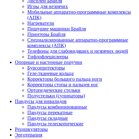
Дисплеи Брайля
Игры для незрячих
Мобильные аппаратно-программные комплексы
(АПК)
Нагреватели
Пишущие машинки Брайля
Принтеры Брайля
Специализированные аппаратно-программные
комплексы (АПК)
Телефоны для слабовидящих и незрячих людей
Тифлофлешплееры
Опорные и настенные поручни
Бурсопротекторы
Геле-тканевые кольца
Корректоры большого пальца ноги
Корректоры стопы и пальцев ног
Ортопедические стельки
Полустельки (супинаторы)
Пандусы для инвалидов
Пандусы комбинированные
Пандусы перекатные
Пандусы складные
Пандусы телескопические
Рециркуляторы
Эрготерапия