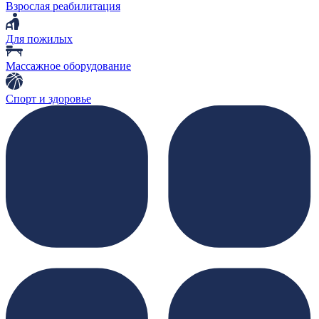
Взрослая реабилитация
Для пожилых
Массажное оборудование
Спорт и здоровье