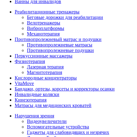
Ванны для инвалидов
Реабилитационные тренажеры
Беговые дорожки для реабилитации
Велотренажеры
Виброплатформы
Механотерапия
Противопролежневый матрас и подушки
Противопролежневые матрасы
Противопролежневые подушки
Перкуссионные массажеры
Физиотерапия
Лазерная терапия
Магнитотерапия
Кислородные концентраторы
VitaMove
Бандажи, ортезы, корсеты и корректоры осанки
Инвалидные коляски
Кинезотерапия
Матрасы для медицинских кроватей
Нарушения зрения
Видеоувеличители
Вспомогательные устройства
Гаджеты для слабовидящих и незрячих