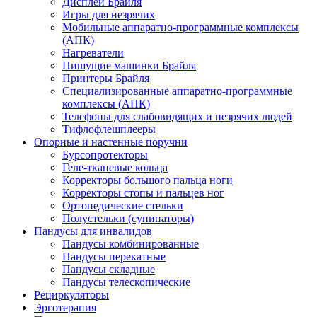
Дисплеи Брайля
Игры для незрячих
Мобильные аппаратно-программные комплексы
(АПК)
Нагреватели
Пишущие машинки Брайля
Принтеры Брайля
Специализированные аппаратно-программные
комплексы (АПК)
Телефоны для слабовидящих и незрячих людей
Тифлофлешплееры
Опорные и настенные поручни
Бурсопротекторы
Геле-тканевые кольца
Корректоры большого пальца ноги
Корректоры стопы и пальцев ног
Ортопедические стельки
Полустельки (супинаторы)
Пандусы для инвалидов
Пандусы комбинированные
Пандусы перекатные
Пандусы складные
Пандусы телескопические
Рециркуляторы
Эрготерапия