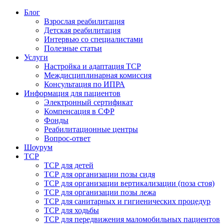
Блог
Взрослая реабилитация
Детская реабилитация
Интервью со специалистами
Полезные статьи
Услуги
Настройка и адаптация ТСР
Междисциплинарная комиссия
Консультация по ИПРА
Информация для пациентов
Электронный сертификат
Компенсация в СФР
Фонды
Реабилитационные центры
Вопрос-ответ
Шоурум
ТСР
ТСР для детей
ТСР для организации позы сидя
ТСР для организации вертикализации (поза стоя)
ТСР для организации позы лежа
ТСР для санитарных и гигиенических процедур
ТСР для ходьбы
ТСР для передвижения маломобильных пациентов