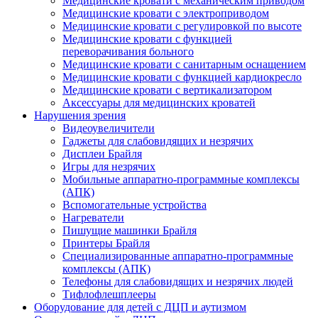
Медицинские кровати с механическим приводом
Медицинские кровати с электроприводом
Медицинские кровати с регулировкой по высоте
Медицинские кровати с функцией
переворачивания больного
Медицинские кровати с санитарным оснащением
Медицинские кровати с функцией кардиокресло
Медицинские кровати с вертикализатором
Аксессуары для медицинских кроватей
Нарушения зрения
Видеоувеличители
Гаджеты для слабовидящих и незрячих
Дисплеи Брайля
Игры для незрячих
Мобильные аппаратно-программные комплексы
(АПК)
Вспомогательные устройства
Нагреватели
Пишущие машинки Брайля
Принтеры Брайля
Специализированные аппаратно-программные
комплексы (АПК)
Телефоны для слабовидящих и незрячих людей
Тифлофлешплееры
Оборудование для детей с ДЦП и аутизмом