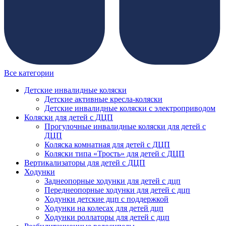
Все категории
Детские инвалидные коляски
Детские активные кресла-коляски
Детские инвалидные коляски с электроприводом
Коляски для детей с ДЦП
Прогулочные инвалидные коляски для детей с
ДЦП
Коляска комнатная для детей с ДЦП
Коляски типа «Трость» для детей с ДЦП
Вертикализаторы для детей с ДЦП
Ходунки
Заднеопорные ходунки для детей с дцп
Переднеопорные ходунки для детей с дцп
Ходунки детские дцп с поддержкой
Ходунки на колесах для детей дцп
Ходунки роллаторы для детей с дцп