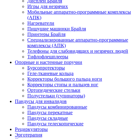
Дисплеи Брайля
Игры для незрячих
Мобильные аппаратно-программные комплексы
(АПК)
Нагреватели
Пишущие машинки Брайля
Принтеры Брайля
Специализированные аппаратно-программные
комплексы (АПК)
Телефоны для слабовидящих и незрячих людей
Тифлофлешплееры
Опорные и настенные поручни
Бурсопротекторы
Геле-тканевые кольца
Корректоры большого пальца ноги
Корректоры стопы и пальцев ног
Ортопедические стельки
Полустельки (супинаторы)
Пандусы для инвалидов
Пандусы комбинированные
Пандусы перекатные
Пандусы складные
Пандусы телескопические
Рециркуляторы
Эрготерапия