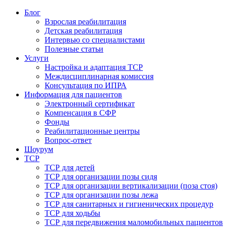
Блог
Взрослая реабилитация
Детская реабилитация
Интервью со специалистами
Полезные статьи
Услуги
Настройка и адаптация ТСР
Междисциплинарная комиссия
Консультация по ИПРА
Информация для пациентов
Электронный сертификат
Компенсация в СФР
Фонды
Реабилитационные центры
Вопрос-ответ
Шоурум
ТСР
ТСР для детей
ТСР для организации позы сидя
ТСР для организации вертикализации (поза стоя)
ТСР для организации позы лежа
ТСР для санитарных и гигиенических процедур
ТСР для ходьбы
ТСР для передвижения маломобильных пациентов