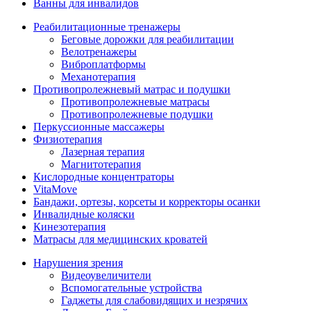
Ванны для инвалидов
Реабилитационные тренажеры
Беговые дорожки для реабилитации
Велотренажеры
Виброплатформы
Механотерапия
Противопролежневый матрас и подушки
Противопролежневые матрасы
Противопролежневые подушки
Перкуссионные массажеры
Физиотерапия
Лазерная терапия
Магнитотерапия
Кислородные концентраторы
VitaMove
Бандажи, ортезы, корсеты и корректоры осанки
Инвалидные коляски
Кинезотерапия
Матрасы для медицинских кроватей
Нарушения зрения
Видеоувеличители
Вспомогательные устройства
Гаджеты для слабовидящих и незрячих