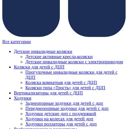
Все категории
Детские инвалидные коляски
Детские активные кресла-коляски
Детские инвалидные коляски с электроприводом
Коляски для детей с ДЦП
Прогулочные инвалидные коляски для детей с
ДЦП
Коляска комнатная для детей с ДЦП
Коляски типа «Трость» для детей с ДЦП
Вертикализаторы для детей с ДЦП
Ходунки
Заднеопорные ходунки для детей с дцп
Переднеопорные ходунки для детей с дцп
Ходунки детские дцп с поддержкой
Ходунки на колесах для детей дцп
Ходунки роллаторы для детей с дцп