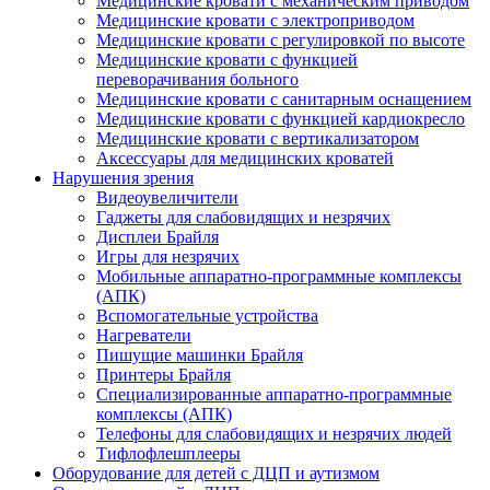
Медицинские кровати с механическим приводом
Медицинские кровати с электроприводом
Медицинские кровати с регулировкой по высоте
Медицинские кровати с функцией
переворачивания больного
Медицинские кровати с санитарным оснащением
Медицинские кровати с функцией кардиокресло
Медицинские кровати с вертикализатором
Аксессуары для медицинских кроватей
Нарушения зрения
Видеоувеличители
Гаджеты для слабовидящих и незрячих
Дисплеи Брайля
Игры для незрячих
Мобильные аппаратно-программные комплексы
(АПК)
Вспомогательные устройства
Нагреватели
Пишущие машинки Брайля
Принтеры Брайля
Специализированные аппаратно-программные
комплексы (АПК)
Телефоны для слабовидящих и незрячих людей
Тифлофлешплееры
Оборудование для детей с ДЦП и аутизмом