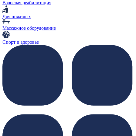
Взрослая реабилитация
Для пожилых
Массажное оборудование
Спорт и здоровье