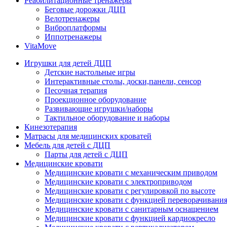
Реабилитационные тренажеры
Беговые дорожки ДЦП
Велотренажеры
Виброплатформы
Иппотренажеры
VitaMove
Игрушки для детей ДЦП
Детские настольные игры
Интерактивные столы, доски,панели, сенсор
Песочная терапия
Проекционное оборудование
Развивающие игрушки/наборы
Тактильное оборудование и наборы
Кинезотерапия
Матрасы для медицинских кроватей
Мебель для детей с ДЦП
Парты для детей с ДЦП
Медицинские кровати
Медицинские кровати с механическим приводом
Медицинские кровати с электроприводом
Медицинские кровати с регулировкой по высоте
Медицинские кровати с функцией переворачивания
Медицинские кровати с санитарным оснащением
Медицинские кровати с функцией кардиокресло