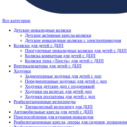
Все категории
Детские инвалидные коляски
Детские активные кресла-коляски
Детские инвалидные коляски с электроприводом
Коляски для детей с ДЦП
Прогулочные инвалидные коляски для детей с ДЦП
Коляска комнатная для детей с ДЦП
Коляски типа «Трость» для детей с ДЦП
Вертикализаторы для детей с ДЦП
Ходунки
Заднеопорные ходунки для детей с дцп
Переднеопорные ходунки для детей с дцп
Ходунки детские дцп с поддержкой
Ходунки на колесах для детей дцп
Ходунки роллаторы для детей с дцп
Реабилитационные велосипеды
Трехколесный велосипед для ДЦП
Автомобильные кресла для детей с ДЦП
Приспособления для купания инвалидов
Реабилитационные кресла, опоры для сидения, позицион