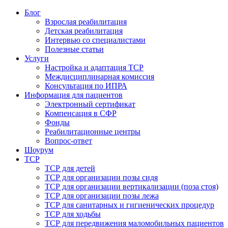
Блог
Взрослая реабилитация
Детская реабилитация
Интервью со специалистами
Полезные статьи
Услуги
Настройка и адаптация ТСР
Междисциплинарная комиссия
Консультация по ИПРА
Информация для пациентов
Электронный сертификат
Компенсация в СФР
Фонды
Реабилитационные центры
Вопрос-ответ
Шоурум
ТСР
ТСР для детей
ТСР для организации позы сидя
ТСР для организации вертикализации (поза стоя)
ТСР для организации позы лежа
ТСР для санитарных и гигиенических процедур
ТСР для ходьбы
ТСР для передвижения маломобильных пациентов