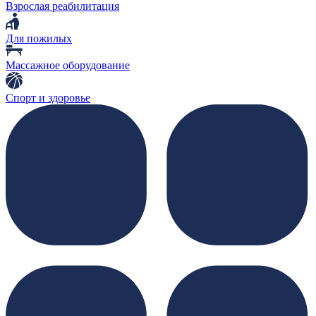
Взрослая реабилитация
Для пожилых
Массажное оборудование
Спорт и здоровье