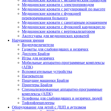
Медицинские кровати с механическим приводом
Медицинские кровати с электроприводом
Медицинские кровати с регулировкой по высоте
Медицинские кровати с функцией
переворачивания больного
Медицинские кровати с санитарным оснащением
Медицинские кровати с функцией кардиокресло
Медицинские кровати с вертикализатором
Аксессуары для медицинских кроватей
Нарушения зрения
Видеоувеличители
Гаджеты для слабовидящих и незрячих
Дисплеи Брайля
Игры для незрячих
Мобильные аппаратно-программные комплексы
(АПК)
Вспомогательные устройства
Нагреватели
Пишущие машинки Брайля
Принтеры Брайля
Специализированные аппаратно-программные
комплексы (АПК)
Телефоны для слабовидящих и незрячих людей
Тифлофлешплееры
Оборудование для детей с ДЦП и аутизмом