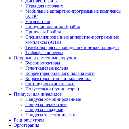
Дисплеи Брайля
Игры для незрячих
Мобильные аппаратно-программные комплексы
(АПК)
Нагреватели
Пишущие машинки Брайля
Принтеры Брайля
Специализированные аппаратно-программные
комплексы (АПК)
Телефоны для слабовидящих и незрячих людей
Тифлофлешплееры
Опорные и настенные поручни
Бурсопротекторы
Геле-тканевые кольца
Корректоры большого пальца ноги
Корректоры стопы и пальцев ног
Ортопедические стельки
Полустельки (супинаторы)
Пандусы для инвалидов
Пандусы комбинированные
Пандусы перекатные
Пандусы складные
Пандусы телескопические
Рециркуляторы
Эрготерапия