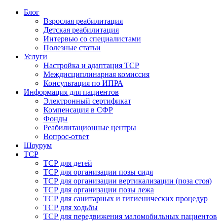
Блог
Взрослая реабилитация
Детская реабилитация
Интервью со специалистами
Полезные статьи
Услуги
Настройка и адаптация ТСР
Междисциплинарная комиссия
Консультация по ИПРА
Информация для пациентов
Электронный сертификат
Компенсация в СФР
Фонды
Реабилитационные центры
Вопрос-ответ
Шоурум
ТСР
ТСР для детей
ТСР для организации позы сидя
ТСР для организации вертикализации (поза стоя)
ТСР для организации позы лежа
ТСР для санитарных и гигиенических процедур
ТСР для ходьбы
ТСР для передвижения маломобильных пациентов