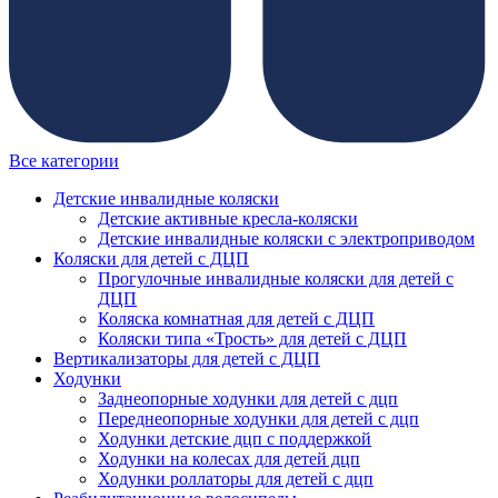
Все категории
Детские инвалидные коляски
Детские активные кресла-коляски
Детские инвалидные коляски с электроприводом
Коляски для детей с ДЦП
Прогулочные инвалидные коляски для детей с
ДЦП
Коляска комнатная для детей с ДЦП
Коляски типа «Трость» для детей с ДЦП
Вертикализаторы для детей с ДЦП
Ходунки
Заднеопорные ходунки для детей с дцп
Переднеопорные ходунки для детей с дцп
Ходунки детские дцп с поддержкой
Ходунки на колесах для детей дцп
Ходунки роллаторы для детей с дцп