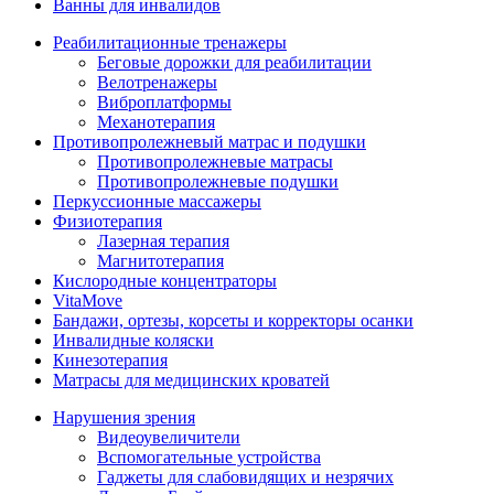
Ванны для инвалидов
Реабилитационные тренажеры
Беговые дорожки для реабилитации
Велотренажеры
Виброплатформы
Механотерапия
Противопролежневый матрас и подушки
Противопролежневые матрасы
Противопролежневые подушки
Перкуссионные массажеры
Физиотерапия
Лазерная терапия
Магнитотерапия
Кислородные концентраторы
VitaMove
Бандажи, ортезы, корсеты и корректоры осанки
Инвалидные коляски
Кинезотерапия
Матрасы для медицинских кроватей
Нарушения зрения
Видеоувеличители
Вспомогательные устройства
Гаджеты для слабовидящих и незрячих