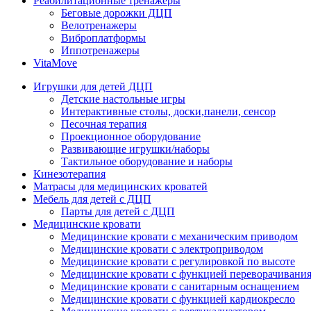
Реабилитационные тренажеры
Беговые дорожки ДЦП
Велотренажеры
Виброплатформы
Иппотренажеры
VitaMove
Игрушки для детей ДЦП
Детские настольные игры
Интерактивные столы, доски,панели, сенсор
Песочная терапия
Проекционное оборудование
Развивающие игрушки/наборы
Тактильное оборудование и наборы
Кинезотерапия
Матрасы для медицинских кроватей
Мебель для детей с ДЦП
Парты для детей с ДЦП
Медицинские кровати
Медицинские кровати с механическим приводом
Медицинские кровати с электроприводом
Медицинские кровати с регулировкой по высоте
Медицинские кровати с функцией переворачивания
Медицинские кровати с санитарным оснащением
Медицинские кровати с функцией кардиокресло