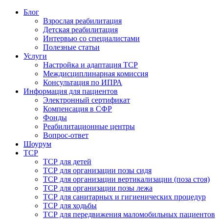
Блог
Взрослая реабилитация
Детская реабилитация
Интервью со специалистами
Полезные статьи
Услуги
Настройка и адаптация ТСР
Междисциплинарная комиссия
Консультация по ИПРА
Информация для пациентов
Электронный сертификат
Компенсация в СФР
Фонды
Реабилитационные центры
Вопрос-ответ
Шоурум
ТСР
ТСР для детей
ТСР для организации позы сидя
ТСР для организации вертикализации (поза стоя)
ТСР для организации позы лежа
ТСР для санитарных и гигиенических процедур
ТСР для ходьбы
ТСР для передвижения маломобильных пациентов