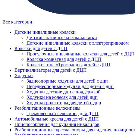
Все категории
Детские инвалидные коляски
Детские активные кресла-коляски
Детские инвалидные коляски с электроприводом
Коляски для детей с ДЦП
Прогулочные инвалидные коляски для детей с ДЦП
Коляска комнатная для детей с ДЦП
Коляски типа «Трость» для детей с ДЦП
Вертикализаторы для детей с ДЦП
Ходунки
Заднеопорные ходунки для детей с дцп
Переднеопорные ходунки для детей с дцп
Ходунки детские дцп с поддержкой
Ходунки на колесах для детей дцп
Ходунки роллаторы для детей с дцп
Реабилитационные велосипеды
Трехколесный велосипед для ДЦП
Автомобильные кресла для детей с ДЦП
Приспособления для купания инвалидов
Реабилитационные кресла, опоры для сидения, позицион