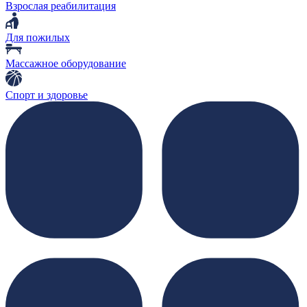
Взрослая реабилитация
Для пожилых
Массажное оборудование
Спорт и здоровье