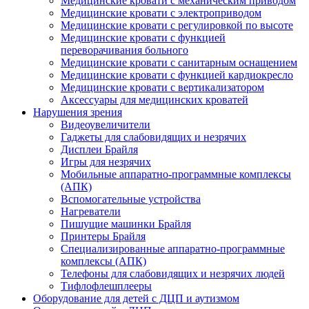
Медицинские кровати с механическим приводом
Медицинские кровати с электроприводом
Медицинские кровати с регулировкой по высоте
Медицинские кровати с функцией
переворачивания больного
Медицинские кровати с санитарным оснащением
Медицинские кровати с функцией кардиокресло
Медицинские кровати с вертикализатором
Аксессуары для медицинских кроватей
Нарушения зрения
Видеоувеличители
Гаджеты для слабовидящих и незрячих
Дисплеи Брайля
Игры для незрячих
Мобильные аппаратно-программные комплексы
(АПК)
Вспомогательные устройства
Нагреватели
Пишущие машинки Брайля
Принтеры Брайля
Специализированные аппаратно-программные
комплексы (АПК)
Телефоны для слабовидящих и незрячих людей
Тифлофлешплееры
Оборудование для детей с ДЦП и аутизмом