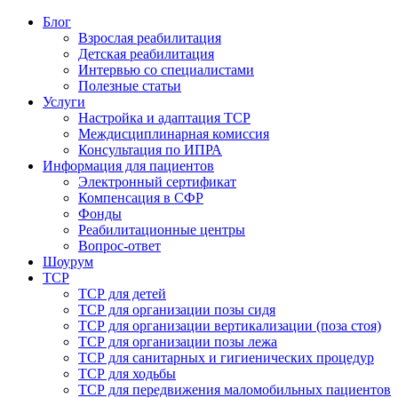
Блог
Взрослая реабилитация
Детская реабилитация
Интервью со специалистами
Полезные статьи
Услуги
Настройка и адаптация ТСР
Междисциплинарная комиссия
Консультация по ИПРА
Информация для пациентов
Электронный сертификат
Компенсация в СФР
Фонды
Реабилитационные центры
Вопрос-ответ
Шоурум
ТСР
ТСР для детей
ТСР для организации позы сидя
ТСР для организации вертикализации (поза стоя)
ТСР для организации позы лежа
ТСР для санитарных и гигиенических процедур
ТСР для ходьбы
ТСР для передвижения маломобильных пациентов