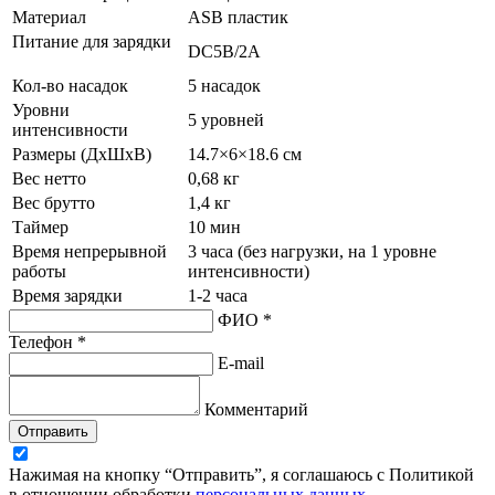
Материал
ASB пластик
Питание для зарядки
DC5B/2A
Кол-во насадок
5 насадок
Уровни
5 уровней
интенсивности
Размеры (ДхШхВ)
14.7×6×18.6 см
Вес нетто
0,68 кг
Вес брутто
1,4 кг
Таймер
10 мин
Время непрерывной
3 часа (без нагрузки, на 1 уровне
работы
интенсивности)
Время зарядки
1-2 часа
ФИО *
Телефон *
E-mail
Комментарий
Отправить
Нажимая на кнопку “Отправить”, я соглашаюсь с Политикой
в отношении обработки
персональных данных