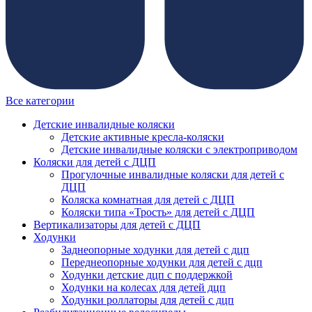
Все категории
Детские инвалидные коляски
Детские активные кресла-коляски
Детские инвалидные коляски с электроприводом
Коляски для детей с ДЦП
Прогулочные инвалидные коляски для детей с
ДЦП
Коляска комнатная для детей с ДЦП
Коляски типа «Трость» для детей с ДЦП
Вертикализаторы для детей с ДЦП
Ходунки
Заднеопорные ходунки для детей с дцп
Переднеопорные ходунки для детей с дцп
Ходунки детские дцп с поддержкой
Ходунки на колесах для детей дцп
Ходунки роллаторы для детей с дцп