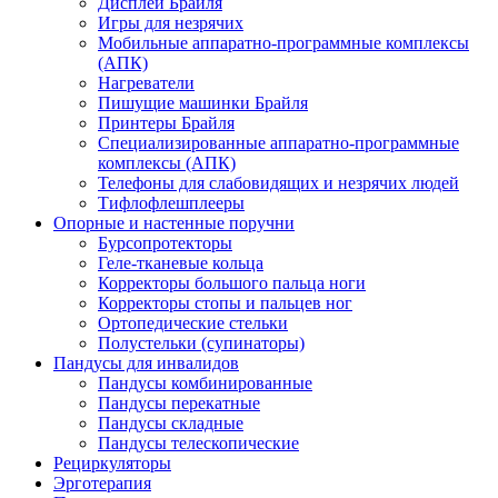
Дисплеи Брайля
Игры для незрячих
Мобильные аппаратно-программные комплексы
(АПК)
Нагреватели
Пишущие машинки Брайля
Принтеры Брайля
Специализированные аппаратно-программные
комплексы (АПК)
Телефоны для слабовидящих и незрячих людей
Тифлофлешплееры
Опорные и настенные поручни
Бурсопротекторы
Геле-тканевые кольца
Корректоры большого пальца ноги
Корректоры стопы и пальцев ног
Ортопедические стельки
Полустельки (супинаторы)
Пандусы для инвалидов
Пандусы комбинированные
Пандусы перекатные
Пандусы складные
Пандусы телескопические
Рециркуляторы
Эрготерапия