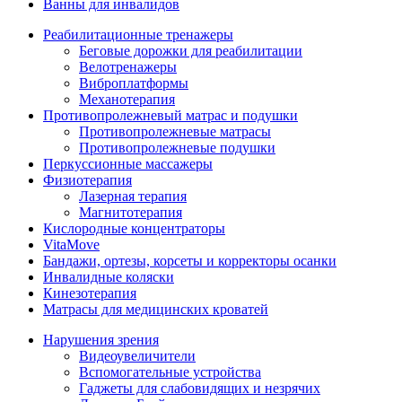
Ванны для инвалидов
Реабилитационные тренажеры
Беговые дорожки для реабилитации
Велотренажеры
Виброплатформы
Механотерапия
Противопролежневый матрас и подушки
Противопролежневые матрасы
Противопролежневые подушки
Перкуссионные массажеры
Физиотерапия
Лазерная терапия
Магнитотерапия
Кислородные концентраторы
VitaMove
Бандажи, ортезы, корсеты и корректоры осанки
Инвалидные коляски
Кинезотерапия
Матрасы для медицинских кроватей
Нарушения зрения
Видеоувеличители
Вспомогательные устройства
Гаджеты для слабовидящих и незрячих