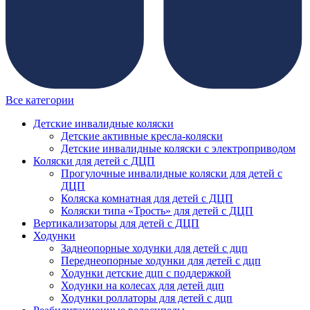
Все категории
Детские инвалидные коляски
Детские активные кресла-коляски
Детские инвалидные коляски с электроприводом
Коляски для детей с ДЦП
Прогулочные инвалидные коляски для детей с
ДЦП
Коляска комнатная для детей с ДЦП
Коляски типа «Трость» для детей с ДЦП
Вертикализаторы для детей с ДЦП
Ходунки
Заднеопорные ходунки для детей с дцп
Переднеопорные ходунки для детей с дцп
Ходунки детские дцп с поддержкой
Ходунки на колесах для детей дцп
Ходунки роллаторы для детей с дцп