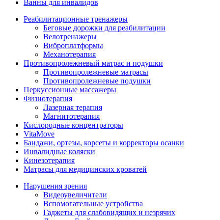
Ванны для инвалидов
Реабилитационные тренажеры
Беговые дорожки для реабилитации
Велотренажеры
Виброплатформы
Механотерапия
Противопролежневый матрас и подушки
Противопролежневые матрасы
Противопролежневые подушки
Перкуссионные массажеры
Физиотерапия
Лазерная терапия
Магнитотерапия
Кислородные концентраторы
VitaMove
Бандажи, ортезы, корсеты и корректоры осанки
Инвалидные коляски
Кинезотерапия
Матрасы для медицинских кроватей
Нарушения зрения
Видеоувеличители
Вспомогательные устройства
Гаджеты для слабовидящих и незрячих