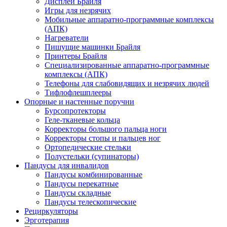
Дисплеи Брайля
Игры для незрячих
Мобильные аппаратно-программные комплексы
(АПК)
Нагреватели
Пишущие машинки Брайля
Принтеры Брайля
Специализированные аппаратно-программные
комплексы (АПК)
Телефоны для слабовидящих и незрячих людей
Тифлофлешплееры
Опорные и настенные поручни
Бурсопротекторы
Геле-тканевые кольца
Корректоры большого пальца ноги
Корректоры стопы и пальцев ног
Ортопедические стельки
Полустельки (супинаторы)
Пандусы для инвалидов
Пандусы комбинированные
Пандусы перекатные
Пандусы складные
Пандусы телескопические
Рециркуляторы
Эрготерапия