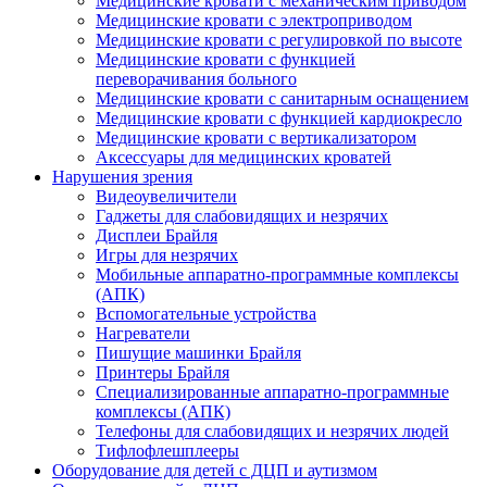
Медицинские кровати с механическим приводом
Медицинские кровати с электроприводом
Медицинские кровати с регулировкой по высоте
Медицинские кровати с функцией
переворачивания больного
Медицинские кровати с санитарным оснащением
Медицинские кровати с функцией кардиокресло
Медицинские кровати с вертикализатором
Аксессуары для медицинских кроватей
Нарушения зрения
Видеоувеличители
Гаджеты для слабовидящих и незрячих
Дисплеи Брайля
Игры для незрячих
Мобильные аппаратно-программные комплексы
(АПК)
Вспомогательные устройства
Нагреватели
Пишущие машинки Брайля
Принтеры Брайля
Специализированные аппаратно-программные
комплексы (АПК)
Телефоны для слабовидящих и незрячих людей
Тифлофлешплееры
Оборудование для детей с ДЦП и аутизмом