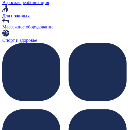
Взрослая реабилитация
Для пожилых
Массажное оборудование
Спорт и здоровье