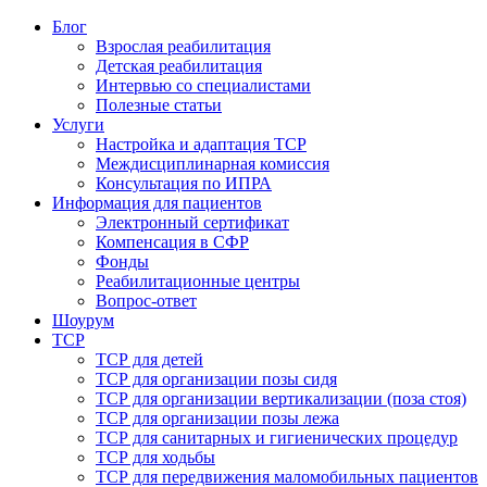
Блог
Взрослая реабилитация
Детская реабилитация
Интервью со специалистами
Полезные статьи
Услуги
Настройка и адаптация ТСР
Междисциплинарная комиссия
Консультация по ИПРА
Информация для пациентов
Электронный сертификат
Компенсация в СФР
Фонды
Реабилитационные центры
Вопрос-ответ
Шоурум
ТСР
ТСР для детей
ТСР для организации позы сидя
ТСР для организации вертикализации (поза стоя)
ТСР для организации позы лежа
ТСР для санитарных и гигиенических процедур
ТСР для ходьбы
ТСР для передвижения маломобильных пациентов