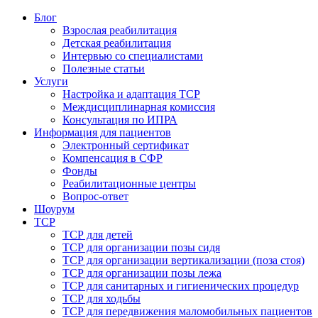
Блог
Взрослая реабилитация
Детская реабилитация
Интервью со специалистами
Полезные статьи
Услуги
Настройка и адаптация ТСР
Междисциплинарная комиссия
Консультация по ИПРА
Информация для пациентов
Электронный сертификат
Компенсация в СФР
Фонды
Реабилитационные центры
Вопрос-ответ
Шоурум
ТСР
ТСР для детей
ТСР для организации позы сидя
ТСР для организации вертикализации (поза стоя)
ТСР для организации позы лежа
ТСР для санитарных и гигиенических процедур
ТСР для ходьбы
ТСР для передвижения маломобильных пациентов