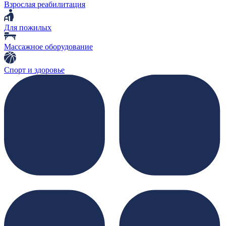
Взрослая реабилитация
Для пожилых
Массажное оборудование
Спорт и здоровье