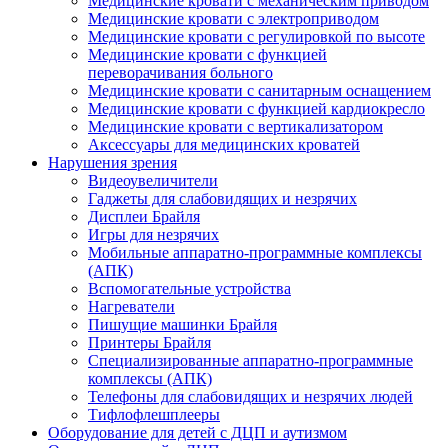
Медицинские кровати с механическим приводом
Медицинские кровати с электроприводом
Медицинские кровати с регулировкой по высоте
Медицинские кровати с функцией
переворачивания больного
Медицинские кровати с санитарным оснащением
Медицинские кровати с функцией кардиокресло
Медицинские кровати с вертикализатором
Аксессуары для медицинских кроватей
Нарушения зрения
Видеоувеличители
Гаджеты для слабовидящих и незрячих
Дисплеи Брайля
Игры для незрячих
Мобильные аппаратно-программные комплексы
(АПК)
Вспомогательные устройства
Нагреватели
Пишущие машинки Брайля
Принтеры Брайля
Специализированные аппаратно-программные
комплексы (АПК)
Телефоны для слабовидящих и незрячих людей
Тифлофлешплееры
Оборудование для детей с ДЦП и аутизмом