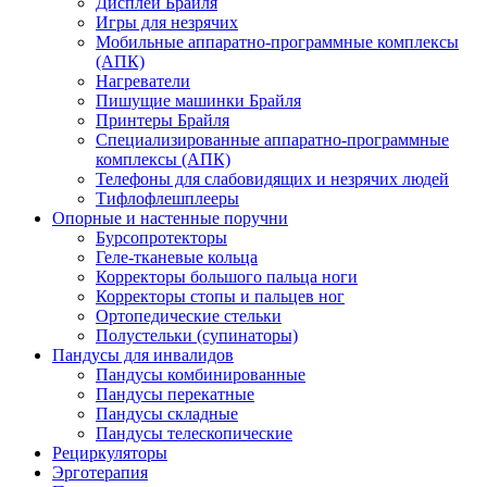
Дисплеи Брайля
Игры для незрячих
Мобильные аппаратно-программные комплексы
(АПК)
Нагреватели
Пишущие машинки Брайля
Принтеры Брайля
Специализированные аппаратно-программные
комплексы (АПК)
Телефоны для слабовидящих и незрячих людей
Тифлофлешплееры
Опорные и настенные поручни
Бурсопротекторы
Геле-тканевые кольца
Корректоры большого пальца ноги
Корректоры стопы и пальцев ног
Ортопедические стельки
Полустельки (супинаторы)
Пандусы для инвалидов
Пандусы комбинированные
Пандусы перекатные
Пандусы складные
Пандусы телескопические
Рециркуляторы
Эрготерапия