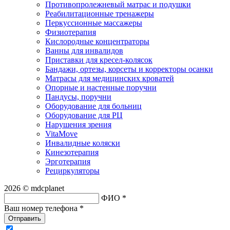
Противопролежневый матрас и подушки
Реабилитационные тренажеры
Перкуссионные массажеры
Физиотерапия
Кислородные концентраторы
Ванны для инвалидов
Приставки для кресел-колясок
Бандажи, ортезы, корсеты и корректоры осанки
Матрасы для медицинских кроватей
Опорные и настенные поручни
Пандусы, поручни
Оборудование для больниц
Оборудование для РЦ
Нарушения зрения
VitaMove
Инвалидные коляски
Кинезотерапия
Эрготерапия
Рециркуляторы
2026 © mdcplanet
ФИО *
Ваш номер телефона *
Отправить