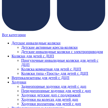
Все категории
Детские инвалидные коляски
Детские активные кресла-коляски
Детские инвалидные коляски с электроприводом
Коляски для детей с ДЦП
Прогулочные инвалидные коляски для детей с
ДЦП
Коляска комнатная для детей с ДЦП
Коляски типа «Трость» для детей с ДЦП
Вертикализаторы для детей с ДЦП
Ходунки
Заднеопорные ходунки для детей с дцп
Переднеопорные ходунки для детей с дцп
Ходунки детские дцп с поддержкой
Ходунки на колесах для детей дцп
Ходунки роллаторы для детей с дцп