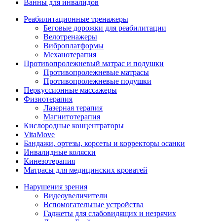
Ванны для инвалидов
Реабилитационные тренажеры
Беговые дорожки для реабилитации
Велотренажеры
Виброплатформы
Механотерапия
Противопролежневый матрас и подушки
Противопролежневые матрасы
Противопролежневые подушки
Перкуссионные массажеры
Физиотерапия
Лазерная терапия
Магнитотерапия
Кислородные концентраторы
VitaMove
Бандажи, ортезы, корсеты и корректоры осанки
Инвалидные коляски
Кинезотерапия
Матрасы для медицинских кроватей
Нарушения зрения
Видеоувеличители
Вспомогательные устройства
Гаджеты для слабовидящих и незрячих