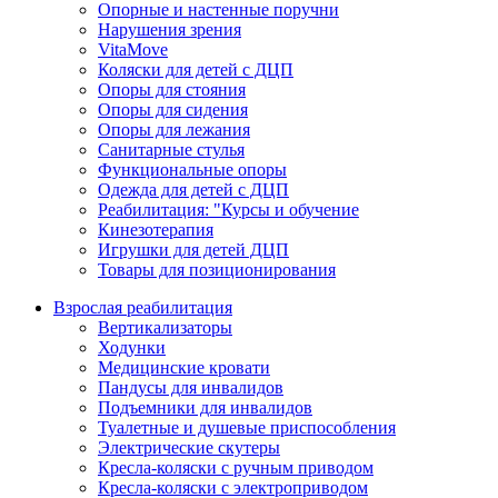
Опорные и настенные поручни
Нарушения зрения
VitaMove
Коляски для детей с ДЦП
Опоры для стояния
Опоры для сидения
Опоры для лежания
Санитарные стулья
Функциональные опоры
Одежда для детей с ДЦП
Реабилитация: "Курсы и обучение
Кинезотерапия
Игрушки для детей ДЦП
Товары для позиционирования
Взрослая реабилитация
Вертикализаторы
Ходунки
Медицинские кровати
Пандусы для инвалидов
Подъемники для инвалидов
Туалетные и душевые приспособления
Электрические скутеры
Кресла-коляски с ручным приводом
Кресла-коляски с электроприводом