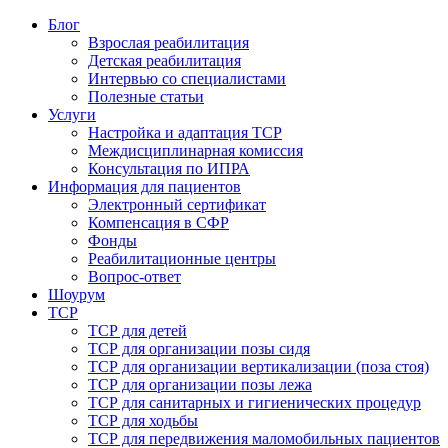
Блог
Взрослая реабилитация
Детская реабилитация
Интервью со специалистами
Полезные статьи
Услуги
Настройка и адаптация ТСР
Междисциплинарная комиссия
Консультация по ИПРА
Информация для пациентов
Электронный сертификат
Компенсация в СФР
Фонды
Реабилитационные центры
Вопрос-ответ
Шоурум
ТСР
ТСР для детей
ТСР для организации позы сидя
ТСР для организации вертикализации (поза стоя)
ТСР для организации позы лежа
ТСР для санитарных и гигиенических процедур
ТСР для ходьбы
ТСР для передвижения маломобильных пациентов