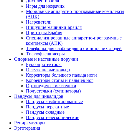
Дисплеи Брайля
Игры для незрячих
Мобильные аппаратно-программные комплексы
(АПК)
Нагреватели
Пишущие машинки Брайля
Принтеры Брайля
Специализированные аппаратно-программные
комплексы (АПК)
Телефоны для слабовидящих и незрячих людей
Тифлофлешплееры
Опорные и настенные поручни
Бурсопротекторы
Геле-тканевые кольца
Корректоры большого пальца ноги
Корректоры стопы и пальцев ног
Ортопедические стельки
Полустельки (супинаторы)
Пандусы для инвалидов
Пандусы комбинированные
Пандусы перекатные
Пандусы складные
Пандусы телескопические
Рециркуляторы
Эрготерапия