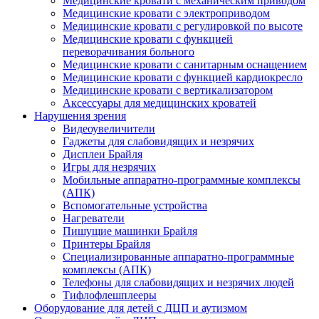
Медицинские кровати с механическим приводом
Медицинские кровати с электроприводом
Медицинские кровати с регулировкой по высоте
Медицинские кровати с функцией
переворачивания больного
Медицинские кровати с санитарным оснащением
Медицинские кровати с функцией кардиокресло
Медицинские кровати с вертикализатором
Аксессуары для медицинских кроватей
Нарушения зрения
Видеоувеличители
Гаджеты для слабовидящих и незрячих
Дисплеи Брайля
Игры для незрячих
Мобильные аппаратно-программные комплексы
(АПК)
Вспомогательные устройства
Нагреватели
Пишущие машинки Брайля
Принтеры Брайля
Специализированные аппаратно-программные
комплексы (АПК)
Телефоны для слабовидящих и незрячих людей
Тифлофлешплееры
Оборудование для детей с ДЦП и аутизмом