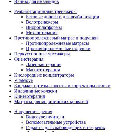
Ванны для инвалидов
Реабилитационные тренажеры
Беговые дорожки для реабилитации
Велотренажеры
Виброплатформы
Механотерапия
Противопролежневый матрас и подушки
Противопролежневые матрасы
Противопролежневые подушки
Перкуссионные массажеры
Физиотерапия
Лазерная терапия
Магнитотерапия
Кислородные концентраторы
VitaMove
Бандажи, ортезы, корсеты и корректоры осанки
Инвалидные коляски
Кинезотерапия
Матрасы для медицинских кроватей
Нарушения зрения
Видеоувеличители
Вспомогательные устройства
Гаджеты для слабовидящих и незрячих