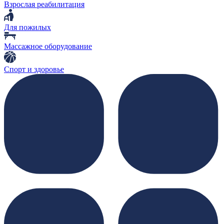
Взрослая реабилитация
Для пожилых
Массажное оборудование
Спорт и здоровье