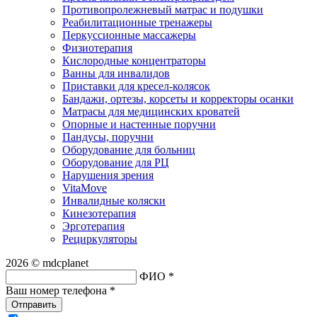
Противопролежневый матрас и подушки
Реабилитационные тренажеры
Перкуссионные массажеры
Физиотерапия
Кислородные концентраторы
Ванны для инвалидов
Приставки для кресел-колясок
Бандажи, ортезы, корсеты и корректоры осанки
Матрасы для медицинских кроватей
Опорные и настенные поручни
Пандусы, поручни
Оборудование для больниц
Оборудование для РЦ
Нарушения зрения
VitaMove
Инвалидные коляски
Кинезотерапия
Эрготерапия
Рециркуляторы
2026 © mdcplanet
ФИО *
Ваш номер телефона *
Отправить