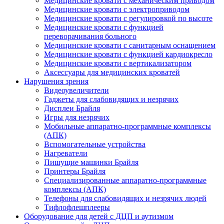
Медицинские кровати с механическим приводом
Медицинские кровати с электроприводом
Медицинские кровати с регулировкой по высоте
Медицинские кровати с функцией
переворачивания больного
Медицинские кровати с санитарным оснащением
Медицинские кровати с функцией кардиокресло
Медицинские кровати с вертикализатором
Аксессуары для медицинских кроватей
Нарушения зрения
Видеоувеличители
Гаджеты для слабовидящих и незрячих
Дисплеи Брайля
Игры для незрячих
Мобильные аппаратно-программные комплексы
(АПК)
Вспомогательные устройства
Нагреватели
Пишущие машинки Брайля
Принтеры Брайля
Специализированные аппаратно-программные
комплексы (АПК)
Телефоны для слабовидящих и незрячих людей
Тифлофлешплееры
Оборудование для детей с ДЦП и аутизмом