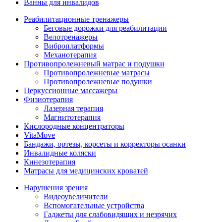
Ванны для инвалидов
Реабилитационные тренажеры
Беговые дорожки для реабилитации
Велотренажеры
Виброплатформы
Механотерапия
Противопролежневый матрас и подушки
Противопролежневые матрасы
Противопролежневые подушки
Перкуссионные массажеры
Физиотерапия
Лазерная терапия
Магнитотерапия
Кислородные концентраторы
VitaMove
Бандажи, ортезы, корсеты и корректоры осанки
Инвалидные коляски
Кинезотерапия
Матрасы для медицинских кроватей
Нарушения зрения
Видеоувеличители
Вспомогательные устройства
Гаджеты для слабовидящих и незрячих