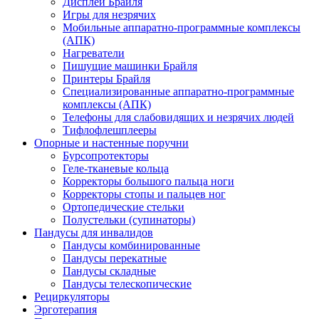
Дисплеи Брайля
Игры для незрячих
Мобильные аппаратно-программные комплексы
(АПК)
Нагреватели
Пишущие машинки Брайля
Принтеры Брайля
Специализированные аппаратно-программные
комплексы (АПК)
Телефоны для слабовидящих и незрячих людей
Тифлофлешплееры
Опорные и настенные поручни
Бурсопротекторы
Геле-тканевые кольца
Корректоры большого пальца ноги
Корректоры стопы и пальцев ног
Ортопедические стельки
Полустельки (супинаторы)
Пандусы для инвалидов
Пандусы комбинированные
Пандусы перекатные
Пандусы складные
Пандусы телескопические
Рециркуляторы
Эрготерапия