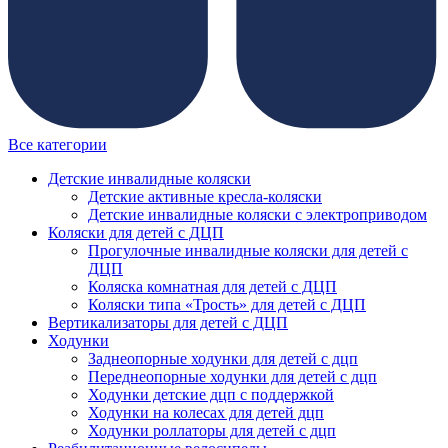
Все категории
Детские инвалидные коляски
Детские активные кресла-коляски
Детские инвалидные коляски с электроприводом
Коляски для детей с ДЦП
Прогулочные инвалидные коляски для детей с
ДЦП
Коляска комнатная для детей с ДЦП
Коляски типа «Трость» для детей с ДЦП
Вертикализаторы для детей с ДЦП
Ходунки
Заднеопорные ходунки для детей с дцп
Переднеопорные ходунки для детей с дцп
Ходунки детские дцп с поддержкой
Ходунки на колесах для детей дцп
Ходунки роллаторы для детей с дцп