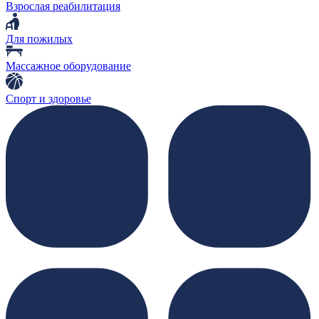
Взрослая реабилитация
Для пожилых
Массажное оборудование
Спорт и здоровье