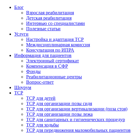
Блог
Взрослая реабилитация
Детская реабилитация
Интервью со специалистами
Полезные статьи
Услуги
Настройка и адаптация ТСР
Междисциплинарная комиссия
Консультация по ИПРА
Информация для пациентов
Электронный сертификат
Компенсация в СФР
Фонды
Реабилитационные центры
Вопрос-ответ
Шоурум
ТСР
ТСР для детей
ТСР для организации позы сидя
ТСР для организации вертикализации (поза стоя)
ТСР для организации позы лежа
ТСР для санитарных и гигиенических процедур
ТСР для ходьбы
ТСР для передвижения маломобильных пациентов