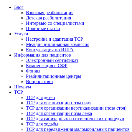
Блог
Взрослая реабилитация
Детская реабилитация
Интервью со специалистами
Полезные статьи
Услуги
Настройка и адаптация ТСР
Междисциплинарная комиссия
Консультация по ИПРА
Информация для пациентов
Электронный сертификат
Компенсация в СФР
Фонды
Реабилитационные центры
Вопрос-ответ
Шоурум
ТСР
ТСР для детей
ТСР для организации позы сидя
ТСР для организации вертикализации (поза стоя)
ТСР для организации позы лежа
ТСР для санитарных и гигиенических процедур
ТСР для ходьбы
ТСР для передвижения маломобильных пациентов