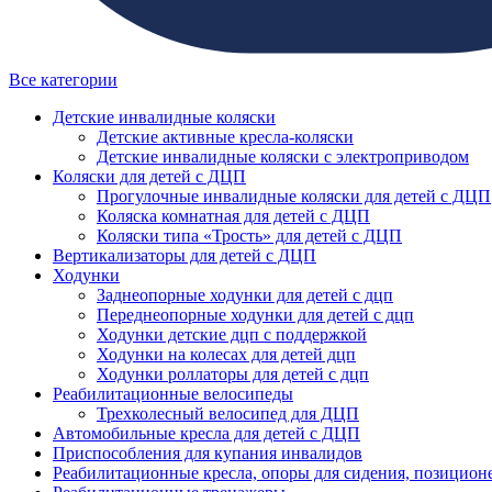
Все категории
Детские инвалидные коляски
Детские активные кресла-коляски
Детские инвалидные коляски с электроприводом
Коляски для детей с ДЦП
Прогулочные инвалидные коляски для детей с ДЦП
Коляска комнатная для детей с ДЦП
Коляски типа «Трость» для детей с ДЦП
Вертикализаторы для детей с ДЦП
Ходунки
Заднеопорные ходунки для детей с дцп
Переднеопорные ходунки для детей с дцп
Ходунки детские дцп с поддержкой
Ходунки на колесах для детей дцп
Ходунки роллаторы для детей с дцп
Реабилитационные велосипеды
Трехколесный велосипед для ДЦП
Автомобильные кресла для детей с ДЦП
Приспособления для купания инвалидов
Реабилитационные кресла, опоры для сидения, позицион