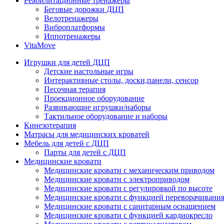
Реабилитационные тренажеры
Беговые дорожки ДЦП
Велотренажеры
Виброплатформы
Иппотренажеры
VitaMove
Игрушки для детей ДЦП
Детские настольные игры
Интерактивные столы, доски,панели, сенсор
Песочная терапия
Проекционное оборудование
Развивающие игрушки/наборы
Тактильное оборудование и наборы
Кинезотерапия
Матрасы для медицинских кроватей
Мебель для детей с ДЦП
Парты для детей с ДЦП
Медицинские кровати
Медицинские кровати с механическим приводом
Медицинские кровати с электроприводом
Медицинские кровати с регулировкой по высоте
Медицинские кровати с функцией переворачивания
Медицинские кровати с санитарным оснащением
Медицинские кровати с функцией кардиокресло