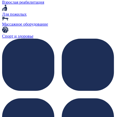
Взрослая реабилитация
Для пожилых
Массажное оборудование
Спорт и здоровье