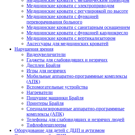
Медицинские кровати с механическим приводом
Медицинские кровати с электроприводом
Медицинские кровати с регулировкой по высоте
Медицинские кровати с функцией
переворачивания больного
Медицинские кровати с санитарным оснащением
Медицинские кровати с функцией кардиокресло
Медицинские кровати с вертикализатором
Аксессуары для медицинских кроватей
Нарушения зрения
Видеоувеличители
Гаджеты для слабовидящих и незрячих
Дисплеи Брайля
Игры для незрячих
Мобильные аппаратно-программные комплексы
(АПК)
Вспомогательные устройства
Нагреватели
Пишущие машинки Брайля
Принтеры Брайля
Специализированные аппаратно-программные
комплексы (АПК)
Телефоны для слабовидящих и незрячих людей
Тифлофлешплееры
Оборудование для детей с ДЦП и аутизмом