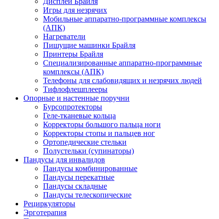
Дисплеи Брайля
Игры для незрячих
Мобильные аппаратно-программные комплексы
(АПК)
Нагреватели
Пишущие машинки Брайля
Принтеры Брайля
Специализированные аппаратно-программные
комплексы (АПК)
Телефоны для слабовидящих и незрячих людей
Тифлофлешплееры
Опорные и настенные поручни
Бурсопротекторы
Геле-тканевые кольца
Корректоры большого пальца ноги
Корректоры стопы и пальцев ног
Ортопедические стельки
Полустельки (супинаторы)
Пандусы для инвалидов
Пандусы комбинированные
Пандусы перекатные
Пандусы складные
Пандусы телескопические
Рециркуляторы
Эрготерапия