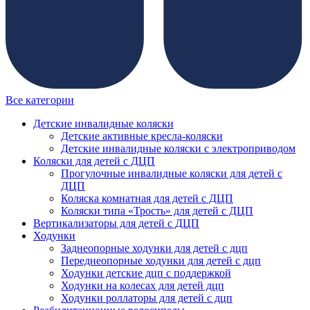
Все категории
Детские инвалидные коляски
Детские активные кресла-коляски
Детские инвалидные коляски с электроприводом
Коляски для детей с ДЦП
Прогулочные инвалидные коляски для детей с
ДЦП
Коляска комнатная для детей с ДЦП
Коляски типа «Трость» для детей с ДЦП
Вертикализаторы для детей с ДЦП
Ходунки
Заднеопорные ходунки для детей с дцп
Переднеопорные ходунки для детей с дцп
Ходунки детские дцп с поддержкой
Ходунки на колесах для детей дцп
Ходунки роллаторы для детей с дцп