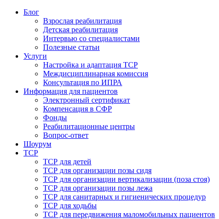
Блог
Взрослая реабилитация
Детская реабилитация
Интервью со специалистами
Полезные статьи
Услуги
Настройка и адаптация ТСР
Междисциплинарная комиссия
Консультация по ИПРА
Информация для пациентов
Электронный сертификат
Компенсация в СФР
Фонды
Реабилитационные центры
Вопрос-ответ
Шоурум
ТСР
ТСР для детей
ТСР для организации позы сидя
ТСР для организации вертикализации (поза стоя)
ТСР для организации позы лежа
ТСР для санитарных и гигиенических процедур
ТСР для ходьбы
ТСР для передвижения маломобильных пациентов