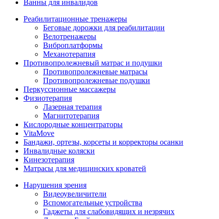
Ванны для инвалидов
Реабилитационные тренажеры
Беговые дорожки для реабилитации
Велотренажеры
Виброплатформы
Механотерапия
Противопролежневый матрас и подушки
Противопролежневые матрасы
Противопролежневые подушки
Перкуссионные массажеры
Физиотерапия
Лазерная терапия
Магнитотерапия
Кислородные концентраторы
VitaMove
Бандажи, ортезы, корсеты и корректоры осанки
Инвалидные коляски
Кинезотерапия
Матрасы для медицинских кроватей
Нарушения зрения
Видеоувеличители
Вспомогательные устройства
Гаджеты для слабовидящих и незрячих