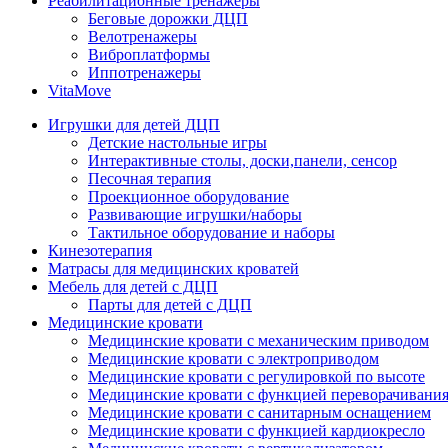
Реабилитационные тренажеры
Беговые дорожки ДЦП
Велотренажеры
Виброплатформы
Иппотренажеры
VitaMove
Игрушки для детей ДЦП
Детские настольные игры
Интерактивные столы, доски,панели, сенсор
Песочная терапия
Проекционное оборудование
Развивающие игрушки/наборы
Тактильное оборудование и наборы
Кинезотерапия
Матрасы для медицинских кроватей
Мебель для детей с ДЦП
Парты для детей с ДЦП
Медицинские кровати
Медицинские кровати с механическим приводом
Медицинские кровати с электроприводом
Медицинские кровати с регулировкой по высоте
Медицинские кровати с функцией переворачивания
Медицинские кровати с санитарным оснащением
Медицинские кровати с функцией кардиокресло