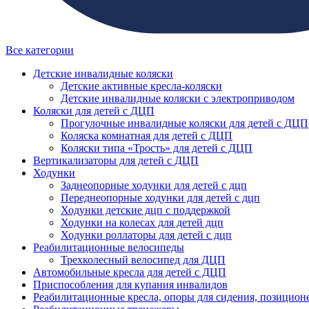
Все категории
Детские инвалидные коляски
Детские активные кресла-коляски
Детские инвалидные коляски с электроприводом
Коляски для детей с ДЦП
Прогулочные инвалидные коляски для детей с ДЦП
Коляска комнатная для детей с ДЦП
Коляски типа «Трость» для детей с ДЦП
Вертикализаторы для детей с ДЦП
Ходунки
Заднеопорные ходунки для детей с дцп
Переднеопорные ходунки для детей с дцп
Ходунки детские дцп с поддержкой
Ходунки на колесах для детей дцп
Ходунки роллаторы для детей с дцп
Реабилитационные велосипеды
Трехколесный велосипед для ДЦП
Автомобильные кресла для детей с ДЦП
Приспособления для купания инвалидов
Реабилитационные кресла, опоры для сидения, позицион