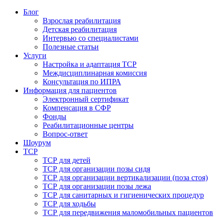
Блог
Взрослая реабилитация
Детская реабилитация
Интервью со специалистами
Полезные статьи
Услуги
Настройка и адаптация ТСР
Междисциплинарная комиссия
Консультация по ИПРА
Информация для пациентов
Электронный сертификат
Компенсация в СФР
Фонды
Реабилитационные центры
Вопрос-ответ
Шоурум
ТСР
ТСР для детей
ТСР для организации позы сидя
ТСР для организации вертикализации (поза стоя)
ТСР для организации позы лежа
ТСР для санитарных и гигиенических процедур
ТСР для ходьбы
ТСР для передвижения маломобильных пациентов