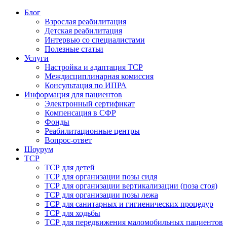
Блог
Взрослая реабилитация
Детская реабилитация
Интервью со специалистами
Полезные статьи
Услуги
Настройка и адаптация ТСР
Междисциплинарная комиссия
Консультация по ИПРА
Информация для пациентов
Электронный сертификат
Компенсация в СФР
Фонды
Реабилитационные центры
Вопрос-ответ
Шоурум
ТСР
ТСР для детей
ТСР для организации позы сидя
ТСР для организации вертикализации (поза стоя)
ТСР для организации позы лежа
ТСР для санитарных и гигиенических процедур
ТСР для ходьбы
ТСР для передвижения маломобильных пациентов