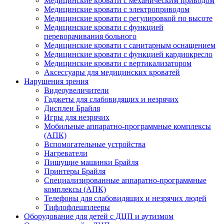
Медицинские кровати с механическим приводом
Медицинские кровати с электроприводом
Медицинские кровати с регулировкой по высоте
Медицинские кровати с функцией
переворачивания больного
Медицинские кровати с санитарным оснащением
Медицинские кровати с функцией кардиокресло
Медицинские кровати с вертикализатором
Аксессуары для медицинских кроватей
Нарушения зрения
Видеоувеличители
Гаджеты для слабовидящих и незрячих
Дисплеи Брайля
Игры для незрячих
Мобильные аппаратно-программные комплексы
(АПК)
Вспомогательные устройства
Нагреватели
Пишущие машинки Брайля
Принтеры Брайля
Специализированные аппаратно-программные
комплексы (АПК)
Телефоны для слабовидящих и незрячих людей
Тифлофлешплееры
Оборудование для детей с ДЦП и аутизмом