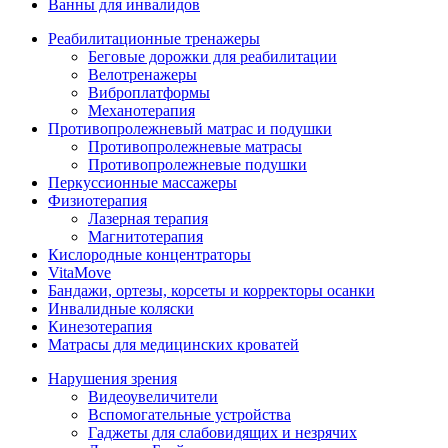
Ванны для инвалидов
Реабилитационные тренажеры
Беговые дорожки для реабилитации
Велотренажеры
Виброплатформы
Механотерапия
Противопролежневый матрас и подушки
Противопролежневые матрасы
Противопролежневые подушки
Перкуссионные массажеры
Физиотерапия
Лазерная терапия
Магнитотерапия
Кислородные концентраторы
VitaMove
Бандажи, ортезы, корсеты и корректоры осанки
Инвалидные коляски
Кинезотерапия
Матрасы для медицинских кроватей
Нарушения зрения
Видеоувеличители
Вспомогательные устройства
Гаджеты для слабовидящих и незрячих