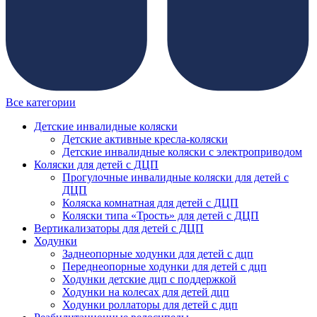
Все категории
Детские инвалидные коляски
Детские активные кресла-коляски
Детские инвалидные коляски с электроприводом
Коляски для детей с ДЦП
Прогулочные инвалидные коляски для детей с
ДЦП
Коляска комнатная для детей с ДЦП
Коляски типа «Трость» для детей с ДЦП
Вертикализаторы для детей с ДЦП
Ходунки
Заднеопорные ходунки для детей с дцп
Переднеопорные ходунки для детей с дцп
Ходунки детские дцп с поддержкой
Ходунки на колесах для детей дцп
Ходунки роллаторы для детей с дцп