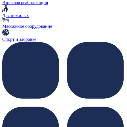
Взрослая реабилитация
Для пожилых
Массажное оборудование
Спорт и здоровье