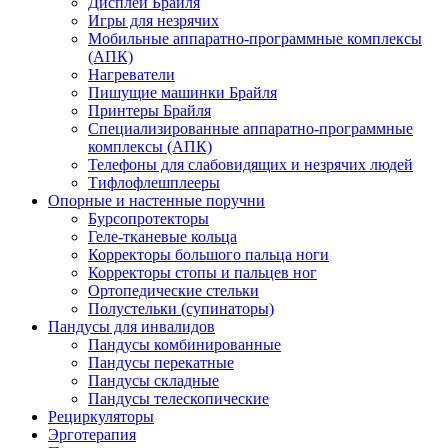
Дисплеи Брайля
Игры для незрячих
Мобильные аппаратно-программные комплексы
(АПК)
Нагреватели
Пишущие машинки Брайля
Принтеры Брайля
Специализированные аппаратно-программные
комплексы (АПК)
Телефоны для слабовидящих и незрячих людей
Тифлофлешплееры
Опорные и настенные поручни
Бурсопротекторы
Геле-тканевые кольца
Корректоры большого пальца ноги
Корректоры стопы и пальцев ног
Ортопедические стельки
Полустельки (супинаторы)
Пандусы для инвалидов
Пандусы комбинированные
Пандусы перекатные
Пандусы складные
Пандусы телескопические
Рециркуляторы
Эрготерапия