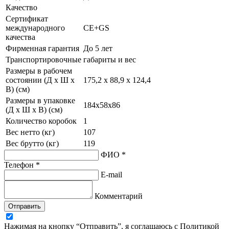
Качество
Сертификат
международного
CE+GS
качества
Фирменная гарантия
До 5 лет
Транспортировочные габариты и вес
Размеры в рабочем
состоянии (Д х Ш х
175,2 x 88,9 x 124,4
В) (см)
Размеры в упаковке
184х58х86
(Д х Ш х В) (см)
Количество коробок
1
Вес нетто (кг)
107
Вес брутто (кг)
119
ФИО *
Телефон *
E-mail
Комментарий
Отправить
Нажимая на кнопку “Отправить”, я соглашаюсь с Политикой