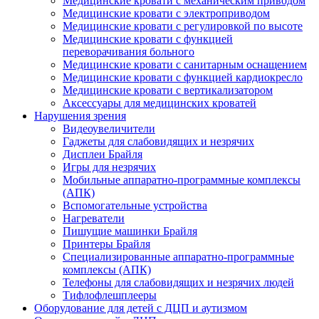
Медицинские кровати с механическим приводом
Медицинские кровати с электроприводом
Медицинские кровати с регулировкой по высоте
Медицинские кровати с функцией
переворачивания больного
Медицинские кровати с санитарным оснащением
Медицинские кровати с функцией кардиокресло
Медицинские кровати с вертикализатором
Аксессуары для медицинских кроватей
Нарушения зрения
Видеоувеличители
Гаджеты для слабовидящих и незрячих
Дисплеи Брайля
Игры для незрячих
Мобильные аппаратно-программные комплексы
(АПК)
Вспомогательные устройства
Нагреватели
Пишущие машинки Брайля
Принтеры Брайля
Специализированные аппаратно-программные
комплексы (АПК)
Телефоны для слабовидящих и незрячих людей
Тифлофлешплееры
Оборудование для детей с ДЦП и аутизмом