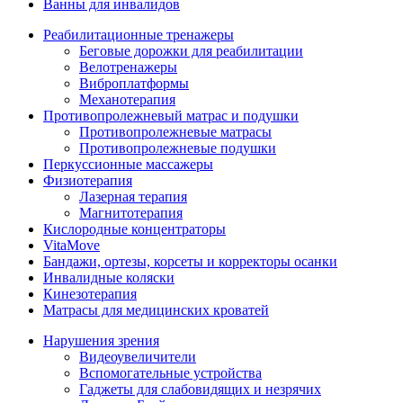
Ванны для инвалидов
Реабилитационные тренажеры
Беговые дорожки для реабилитации
Велотренажеры
Виброплатформы
Механотерапия
Противопролежневый матрас и подушки
Противопролежневые матрасы
Противопролежневые подушки
Перкуссионные массажеры
Физиотерапия
Лазерная терапия
Магнитотерапия
Кислородные концентраторы
VitaMove
Бандажи, ортезы, корсеты и корректоры осанки
Инвалидные коляски
Кинезотерапия
Матрасы для медицинских кроватей
Нарушения зрения
Видеоувеличители
Вспомогательные устройства
Гаджеты для слабовидящих и незрячих