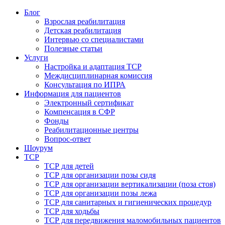
Блог
Взрослая реабилитация
Детская реабилитация
Интервью со специалистами
Полезные статьи
Услуги
Настройка и адаптация ТСР
Междисциплинарная комиссия
Консультация по ИПРА
Информация для пациентов
Электронный сертификат
Компенсация в СФР
Фонды
Реабилитационные центры
Вопрос-ответ
Шоурум
ТСР
ТСР для детей
ТСР для организации позы сидя
ТСР для организации вертикализации (поза стоя)
ТСР для организации позы лежа
ТСР для санитарных и гигиенических процедур
ТСР для ходьбы
ТСР для передвижения маломобильных пациентов