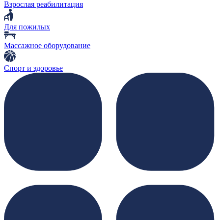
Взрослая реабилитация
Для пожилых
Массажное оборудование
Спорт и здоровье