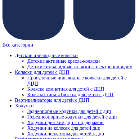
Все категории
Детские инвалидные коляски
Детские активные кресла-коляски
Детские инвалидные коляски с электроприводом
Коляски для детей с ДЦП
Прогулочные инвалидные коляски для детей с
ДЦП
Коляска комнатная для детей с ДЦП
Коляски типа «Трость» для детей с ДЦП
Вертикализаторы для детей с ДЦП
Ходунки
Заднеопорные ходунки для детей с дцп
Переднеопорные ходунки для детей с дцп
Ходунки детские дцп с поддержкой
Ходунки на колесах для детей дцп
Ходунки роллаторы для детей с дцп