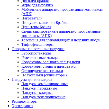
Дисплеи Брайля
Игры для незрячих
Мобильные аппаратно-программные комплексы
(АПК)
Нагреватели
Пишущие машинки Брайля
Принтеры Брайля
Специализированные аппаратно-программные
комплексы (АПК)
Телефоны для слабовидящих и незрячих людей
Тифлофлешплееры
Опорные и настенные поручни
Бурсопротекторы
Геле-тканевые кольца
Корректоры большого пальца ноги
Корректоры стопы и пальцев ног
Ортопедические стельки
Полустельки (супинаторы)
Пандусы для инвалидов
Пандусы комбинированные
Пандусы перекатные
Пандусы складные
Пандусы телескопические
Рециркуляторы
Эрготерапия