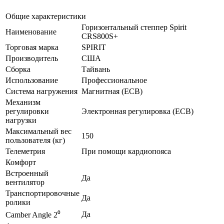
Общие характеристики
Горизонтальный степпер Spirit
Наименование
CRS800S+
Торговая марка
SPIRIT
Производитель
США
Сборка
Тайвань
Использование
Профессиональное
Система нагружения
Магнитная (ECB)
Механизм
регулировки
Электронная регулировка (ECB)
нагрузки
Максимальный вес
150
пользователя (кг)
Телеметрия
При помощи кардиопояса
Комфорт
Встроенный
Да
вентилятор
Транспортировочные
Да
ролики
Да
Camber Angle 2⁰