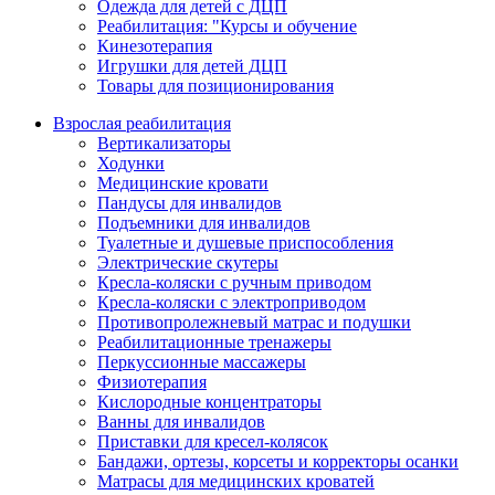
Одежда для детей с ДЦП
Реабилитация: "Курсы и обучение
Кинезотерапия
Игрушки для детей ДЦП
Товары для позиционирования
Взрослая реабилитация
Вертикализаторы
Ходунки
Медицинские кровати
Пандусы для инвалидов
Подъемники для инвалидов
Туалетные и душевые приспособления
Электрические скутеры
Кресла-коляски с ручным приводом
Кресла-коляски с электроприводом
Противопролежневый матрас и подушки
Реабилитационные тренажеры
Перкуссионные массажеры
Физиотерапия
Кислородные концентраторы
Ванны для инвалидов
Приставки для кресел-колясок
Бандажи, ортезы, корсеты и корректоры осанки
Матрасы для медицинских кроватей