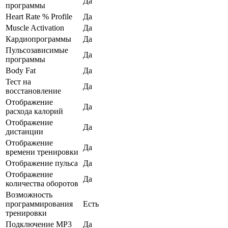
Да
программы
Heart Rate % Profile
Да
Muscle Activation
Да
Кардиопрограммы
Да
Пульсозависимые
Да
программы
Body Fat
Да
Тест на
Да
восстановление
Отображение
Да
расхода калорий
Отображение
Да
дистанции
Отображение
Да
времени тренировки
Отображение пульса
Да
Отображение
Да
количества оборотов
Возможность
программирования
Есть
тренировки
Подключение MP3
Да