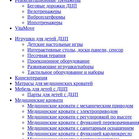
Реабилитационные тренажеры
Беговые дорожки ДЦП
Велотренажеры
Виброплатформы
Иппотренажеры
VitaMove
Игрушки для детей ДЦП
Детские настольные игры
Интерактивные столы, доски,панели, сенсор
Песочная терапия
Проекционное оборудование
Развивающие игрушки/наборы
Тактильное оборудование и наборы
Кинезотерапия
Матрасы для медицинских кроватей
Мебель для детей с ДЦП
Парты для детей с ДЦП
Медицинские кровати
Медицинские кровати с механическим приводом
Медицинские кровати с электроприводом
Медицинские кровати с регулировкой по высоте
Медицинские кровати с функцией переворачивания
Медицинские кровати с санитарным оснащением
Медицинские кровати с функцией кардиокресло