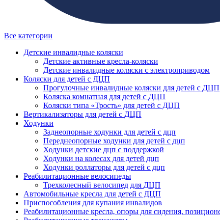
Все категории
Детские инвалидные коляски
Детские активные кресла-коляски
Детские инвалидные коляски с электроприводом
Коляски для детей с ДЦП
Прогулочные инвалидные коляски для детей с ДЦП
Коляска комнатная для детей с ДЦП
Коляски типа «Трость» для детей с ДЦП
Вертикализаторы для детей с ДЦП
Ходунки
Заднеопорные ходунки для детей с дцп
Переднеопорные ходунки для детей с дцп
Ходунки детские дцп с поддержкой
Ходунки на колесах для детей дцп
Ходунки роллаторы для детей с дцп
Реабилитационные велосипеды
Трехколесный велосипед для ДЦП
Автомобильные кресла для детей с ДЦП
Приспособления для купания инвалидов
Реабилитационные кресла, опоры для сидения, позицион