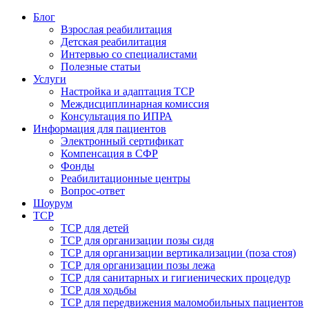
Блог
Взрослая реабилитация
Детская реабилитация
Интервью со специалистами
Полезные статьи
Услуги
Настройка и адаптация ТСР
Междисциплинарная комиссия
Консультация по ИПРА
Информация для пациентов
Электронный сертификат
Компенсация в СФР
Фонды
Реабилитационные центры
Вопрос-ответ
Шоурум
ТСР
ТСР для детей
ТСР для организации позы сидя
ТСР для организации вертикализации (поза стоя)
ТСР для организации позы лежа
ТСР для санитарных и гигиенических процедур
ТСР для ходьбы
ТСР для передвижения маломобильных пациентов