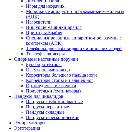
Дисплеи Брайля
Игры для незрячих
Мобильные аппаратно-программные комплексы
(АПК)
Нагреватели
Пишущие машинки Брайля
Принтеры Брайля
Специализированные аппаратно-программные
комплексы (АПК)
Телефоны для слабовидящих и незрячих людей
Тифлофлешплееры
Опорные и настенные поручни
Бурсопротекторы
Геле-тканевые кольца
Корректоры большого пальца ноги
Корректоры стопы и пальцев ног
Ортопедические стельки
Полустельки (супинаторы)
Пандусы для инвалидов
Пандусы комбинированные
Пандусы перекатные
Пандусы складные
Пандусы телескопические
Рециркуляторы
Эрготерапия