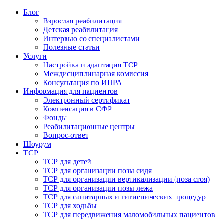
Блог
Взрослая реабилитация
Детская реабилитация
Интервью со специалистами
Полезные статьи
Услуги
Настройка и адаптация ТСР
Междисциплинарная комиссия
Консультация по ИПРА
Информация для пациентов
Электронный сертификат
Компенсация в СФР
Фонды
Реабилитационные центры
Вопрос-ответ
Шоурум
ТСР
ТСР для детей
ТСР для организации позы сидя
ТСР для организации вертикализации (поза стоя)
ТСР для организации позы лежа
ТСР для санитарных и гигиенических процедур
ТСР для ходьбы
ТСР для передвижения маломобильных пациентов