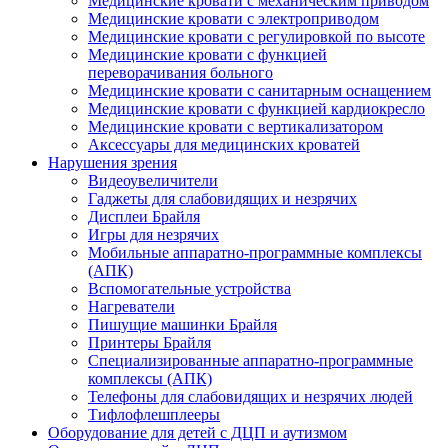
Медицинские кровати с механическим приводом
Медицинские кровати с электроприводом
Медицинские кровати с регулировкой по высоте
Медицинские кровати с функцией
переворачивания больного
Медицинские кровати с санитарным оснащением
Медицинские кровати с функцией кардиокресло
Медицинские кровати с вертикализатором
Аксессуары для медицинских кроватей
Нарушения зрения
Видеоувеличители
Гаджеты для слабовидящих и незрячих
Дисплеи Брайля
Игры для незрячих
Мобильные аппаратно-программные комплексы
(АПК)
Вспомогательные устройства
Нагреватели
Пишущие машинки Брайля
Принтеры Брайля
Специализированные аппаратно-программные
комплексы (АПК)
Телефоны для слабовидящих и незрячих людей
Тифлофлешплееры
Оборудование для детей с ДЦП и аутизмом