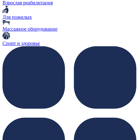
Взрослая реабилитация
Для пожилых
Массажное оборудование
Спорт и здоровье