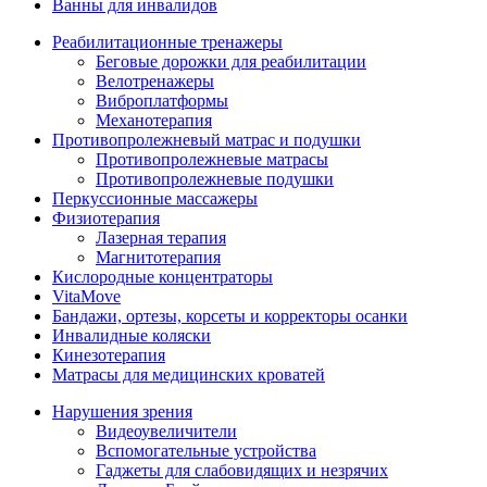
Ванны для инвалидов
Реабилитационные тренажеры
Беговые дорожки для реабилитации
Велотренажеры
Виброплатформы
Механотерапия
Противопролежневый матрас и подушки
Противопролежневые матрасы
Противопролежневые подушки
Перкуссионные массажеры
Физиотерапия
Лазерная терапия
Магнитотерапия
Кислородные концентраторы
VitaMove
Бандажи, ортезы, корсеты и корректоры осанки
Инвалидные коляски
Кинезотерапия
Матрасы для медицинских кроватей
Нарушения зрения
Видеоувеличители
Вспомогательные устройства
Гаджеты для слабовидящих и незрячих