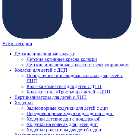
Все категории
Детские инвалидные коляски
Детские активные кресла-коляски
Детские инвалидные коляски с электроприводом
Коляски для детей с ДЦП
Прогулочные инвалидные коляски для детей с
ДЦП
Коляска комнатная для детей с ДЦП
Коляски типа «Трость» для детей с ДЦП
Вертикализаторы для детей с ДЦП
Ходунки
Заднеопорные ходунки для детей с дцп
Переднеопорные ходунки для детей с дцп
Ходунки детские дцп с поддержкой
Ходунки на колесах для детей дцп
Ходунки роллаторы для детей с дцп