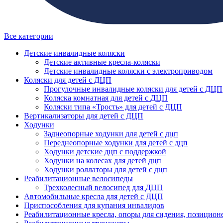
Все категории
Детские инвалидные коляски
Детские активные кресла-коляски
Детские инвалидные коляски с электроприводом
Коляски для детей с ДЦП
Прогулочные инвалидные коляски для детей с ДЦП
Коляска комнатная для детей с ДЦП
Коляски типа «Трость» для детей с ДЦП
Вертикализаторы для детей с ДЦП
Ходунки
Заднеопорные ходунки для детей с дцп
Переднеопорные ходунки для детей с дцп
Ходунки детские дцп с поддержкой
Ходунки на колесах для детей дцп
Ходунки роллаторы для детей с дцп
Реабилитационные велосипеды
Трехколесный велосипед для ДЦП
Автомобильные кресла для детей с ДЦП
Приспособления для купания инвалидов
Реабилитационные кресла, опоры для сидения, позицион