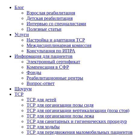
Блог
Взрослая реабилитация
Детская реабилитация
Интервью со специалистами
Полезные статьи
Услуги
Настройка и адаптация ТСР
Междисциплинарная комиссия
Консультация по ИПРА
Информация для пациентов
Электронный сертификат
Компенсация в СФР
Фонды
Реабилитационные центры
Вопрос-ответ
Шоурум
ТСР
ТСР для детей
ТСР для организации позы сидя
ТСР для организации вертикализации (поза стоя)
ТСР для организации позы лежа
ТСР для санитарных и гигиенических процедур
ТСР для ходьбы
ТСР для передвижения маломобильных пациентов