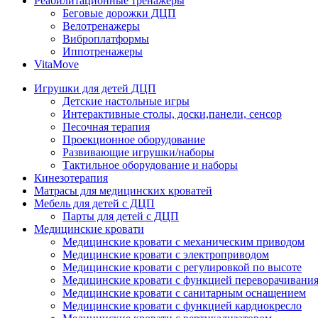
Реабилитационные тренажеры
Беговые дорожки ДЦП
Велотренажеры
Виброплатформы
Иппотренажеры
VitaMove
Игрушки для детей ДЦП
Детские настольные игры
Интерактивные столы, доски,панели, сенсор
Песочная терапия
Проекционное оборудование
Развивающие игрушки/наборы
Тактильное оборудование и наборы
Кинезотерапия
Матрасы для медицинских кроватей
Мебель для детей с ДЦП
Парты для детей с ДЦП
Медицинские кровати
Медицинские кровати с механическим приводом
Медицинские кровати с электроприводом
Медицинские кровати с регулировкой по высоте
Медицинские кровати с функцией переворачивания
Медицинские кровати с санитарным оснащением
Медицинские кровати с функцией кардиокресло