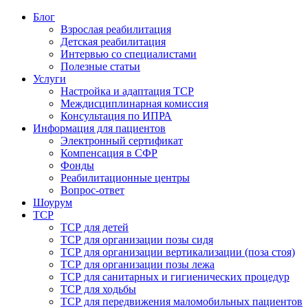
Блог
Взрослая реабилитация
Детская реабилитация
Интервью со специалистами
Полезные статьи
Услуги
Настройка и адаптация ТСР
Междисциплинарная комиссия
Консультация по ИПРА
Информация для пациентов
Электронный сертификат
Компенсация в СФР
Фонды
Реабилитационные центры
Вопрос-ответ
Шоурум
ТСР
ТСР для детей
ТСР для организации позы сидя
ТСР для организации вертикализации (поза стоя)
ТСР для организации позы лежа
ТСР для санитарных и гигиенических процедур
ТСР для ходьбы
ТСР для передвижения маломобильных пациентов