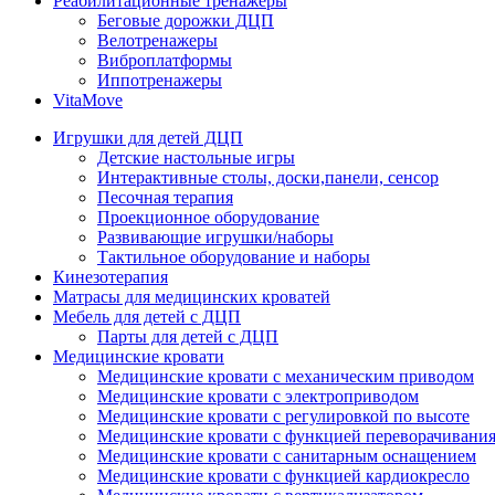
Реабилитационные тренажеры
Беговые дорожки ДЦП
Велотренажеры
Виброплатформы
Иппотренажеры
VitaMove
Игрушки для детей ДЦП
Детские настольные игры
Интерактивные столы, доски,панели, сенсор
Песочная терапия
Проекционное оборудование
Развивающие игрушки/наборы
Тактильное оборудование и наборы
Кинезотерапия
Матрасы для медицинских кроватей
Мебель для детей с ДЦП
Парты для детей с ДЦП
Медицинские кровати
Медицинские кровати с механическим приводом
Медицинские кровати с электроприводом
Медицинские кровати с регулировкой по высоте
Медицинские кровати с функцией переворачивания
Медицинские кровати с санитарным оснащением
Медицинские кровати с функцией кардиокресло