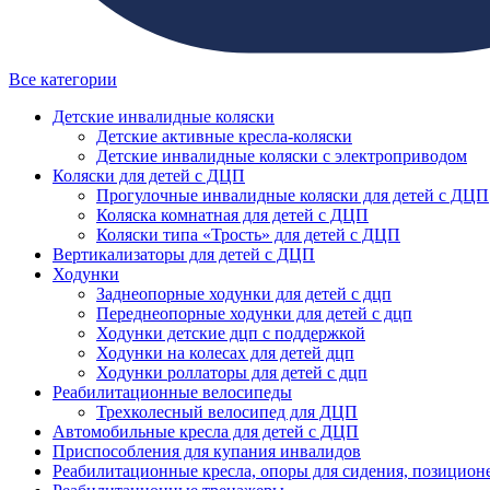
Все категории
Детские инвалидные коляски
Детские активные кресла-коляски
Детские инвалидные коляски с электроприводом
Коляски для детей с ДЦП
Прогулочные инвалидные коляски для детей с ДЦП
Коляска комнатная для детей с ДЦП
Коляски типа «Трость» для детей с ДЦП
Вертикализаторы для детей с ДЦП
Ходунки
Заднеопорные ходунки для детей с дцп
Переднеопорные ходунки для детей с дцп
Ходунки детские дцп с поддержкой
Ходунки на колесах для детей дцп
Ходунки роллаторы для детей с дцп
Реабилитационные велосипеды
Трехколесный велосипед для ДЦП
Автомобильные кресла для детей с ДЦП
Приспособления для купания инвалидов
Реабилитационные кресла, опоры для сидения, позицион