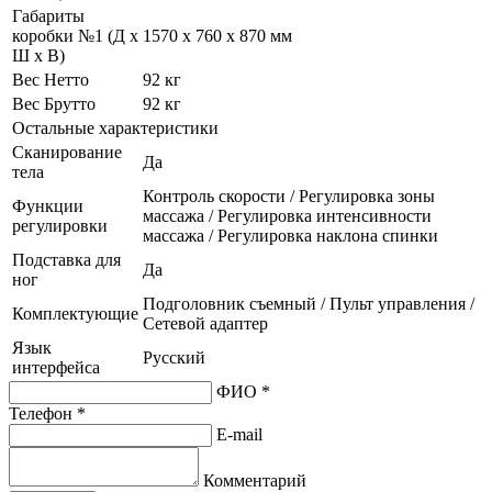
Габариты
коробки №1 (Д х
1570 x 760 x 870 мм
Ш х В)
Вес Нетто
92 кг
Вес Брутто
92 кг
Остальные характеристики
Сканирование
Да
тела
Контроль скорости / Регулировка зоны
Функции
массажа / Регулировка интенсивности
регулировки
массажа / Регулировка наклона спинки
Подставка для
Да
ног
Подголовник съемный / Пульт управления /
Комплектующие
Сетевой адаптер
Язык
Русский
интерфейса
ФИО *
Телефон *
E-mail
Комментарий