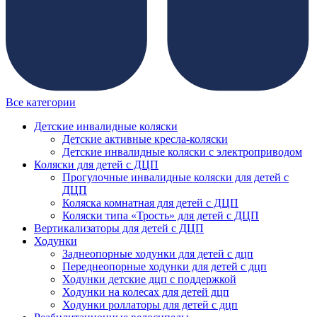
Все категории
Детские инвалидные коляски
Детские активные кресла-коляски
Детские инвалидные коляски с электроприводом
Коляски для детей с ДЦП
Прогулочные инвалидные коляски для детей с
ДЦП
Коляска комнатная для детей с ДЦП
Коляски типа «Трость» для детей с ДЦП
Вертикализаторы для детей с ДЦП
Ходунки
Заднеопорные ходунки для детей с дцп
Переднеопорные ходунки для детей с дцп
Ходунки детские дцп с поддержкой
Ходунки на колесах для детей дцп
Ходунки роллаторы для детей с дцп