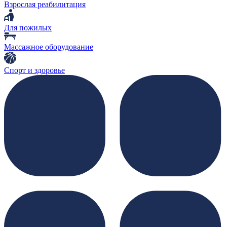
Взрослая реабилитация
Для пожилых
Массажное оборудование
Спорт и здоровье