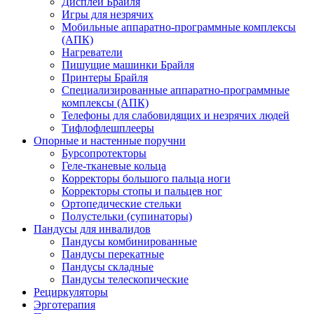
Дисплеи Брайля
Игры для незрячих
Мобильные аппаратно-программные комплексы
(АПК)
Нагреватели
Пишущие машинки Брайля
Принтеры Брайля
Специализированные аппаратно-программные
комплексы (АПК)
Телефоны для слабовидящих и незрячих людей
Тифлофлешплееры
Опорные и настенные поручни
Бурсопротекторы
Геле-тканевые кольца
Корректоры большого пальца ноги
Корректоры стопы и пальцев ног
Ортопедические стельки
Полустельки (супинаторы)
Пандусы для инвалидов
Пандусы комбинированные
Пандусы перекатные
Пандусы складные
Пандусы телескопические
Рециркуляторы
Эрготерапия