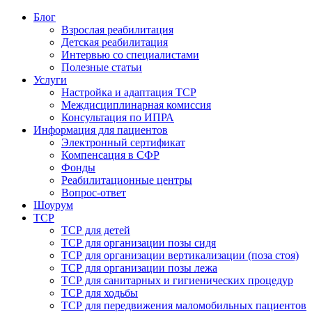
Блог
Взрослая реабилитация
Детская реабилитация
Интервью со специалистами
Полезные статьи
Услуги
Настройка и адаптация ТСР
Междисциплинарная комиссия
Консультация по ИПРА
Информация для пациентов
Электронный сертификат
Компенсация в СФР
Фонды
Реабилитационные центры
Вопрос-ответ
Шоурум
ТСР
ТСР для детей
ТСР для организации позы сидя
ТСР для организации вертикализации (поза стоя)
ТСР для организации позы лежа
ТСР для санитарных и гигиенических процедур
ТСР для ходьбы
ТСР для передвижения маломобильных пациентов