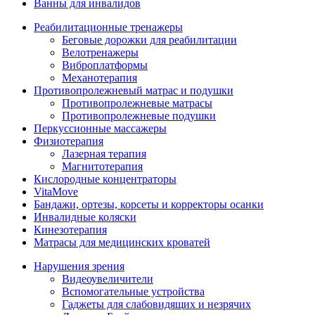
Ванны для инвалидов
Реабилитационные тренажеры
Беговые дорожки для реабилитации
Велотренажеры
Виброплатформы
Механотерапия
Противопролежневый матрас и подушки
Противопролежневые матрасы
Противопролежневые подушки
Перкуссионные массажеры
Физиотерапия
Лазерная терапия
Магнитотерапия
Кислородные концентраторы
VitaMove
Бандажи, ортезы, корсеты и корректоры осанки
Инвалидные коляски
Кинезотерапия
Матрасы для медицинских кроватей
Нарушения зрения
Видеоувеличители
Вспомогательные устройства
Гаджеты для слабовидящих и незрячих