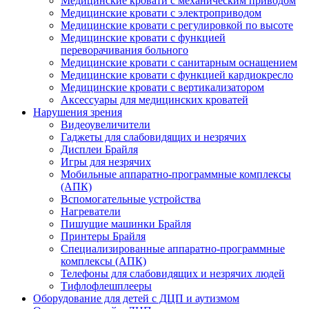
Медицинские кровати с механическим приводом
Медицинские кровати с электроприводом
Медицинские кровати с регулировкой по высоте
Медицинские кровати с функцией
переворачивания больного
Медицинские кровати с санитарным оснащением
Медицинские кровати с функцией кардиокресло
Медицинские кровати с вертикализатором
Аксессуары для медицинских кроватей
Нарушения зрения
Видеоувеличители
Гаджеты для слабовидящих и незрячих
Дисплеи Брайля
Игры для незрячих
Мобильные аппаратно-программные комплексы
(АПК)
Вспомогательные устройства
Нагреватели
Пишущие машинки Брайля
Принтеры Брайля
Специализированные аппаратно-программные
комплексы (АПК)
Телефоны для слабовидящих и незрячих людей
Тифлофлешплееры
Оборудование для детей с ДЦП и аутизмом