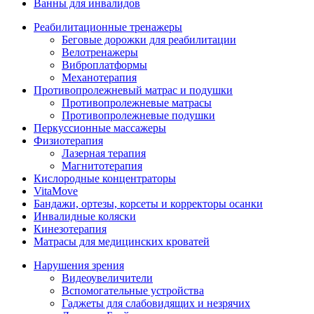
Ванны для инвалидов
Реабилитационные тренажеры
Беговые дорожки для реабилитации
Велотренажеры
Виброплатформы
Механотерапия
Противопролежневый матрас и подушки
Противопролежневые матрасы
Противопролежневые подушки
Перкуссионные массажеры
Физиотерапия
Лазерная терапия
Магнитотерапия
Кислородные концентраторы
VitaMove
Бандажи, ортезы, корсеты и корректоры осанки
Инвалидные коляски
Кинезотерапия
Матрасы для медицинских кроватей
Нарушения зрения
Видеоувеличители
Вспомогательные устройства
Гаджеты для слабовидящих и незрячих