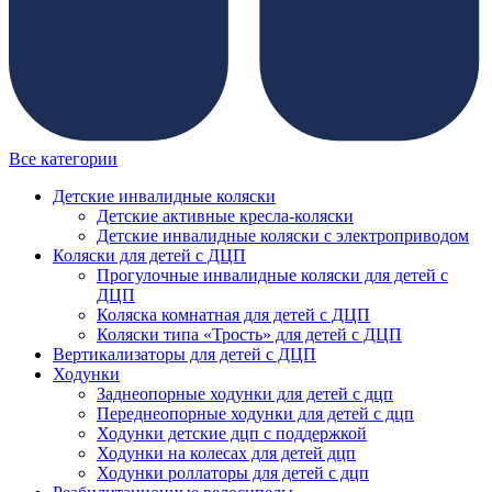
Все категории
Детские инвалидные коляски
Детские активные кресла-коляски
Детские инвалидные коляски с электроприводом
Коляски для детей с ДЦП
Прогулочные инвалидные коляски для детей с
ДЦП
Коляска комнатная для детей с ДЦП
Коляски типа «Трость» для детей с ДЦП
Вертикализаторы для детей с ДЦП
Ходунки
Заднеопорные ходунки для детей с дцп
Переднеопорные ходунки для детей с дцп
Ходунки детские дцп с поддержкой
Ходунки на колесах для детей дцп
Ходунки роллаторы для детей с дцп