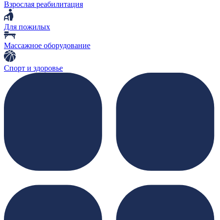
Взрослая реабилитация
Для пожилых
Массажное оборудование
Спорт и здоровье