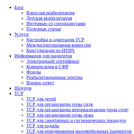
Блог
Взрослая реабилитация
Детская реабилитация
Интервью со специалистами
Полезные статьи
Услуги
Настройка и адаптация ТСР
Междисциплинарная комиссия
Консультация по ИПРА
Информация для пациентов
Электронный сертификат
Компенсация в СФР
Фонды
Реабилитационные центры
Вопрос-ответ
Шоурум
ТСР
ТСР для детей
ТСР для организации позы сидя
ТСР для организации вертикализации (поза стоя)
ТСР для организации позы лежа
ТСР для санитарных и гигиенических процедур
ТСР для ходьбы
ТСР для передвижения маломобильных пациентов