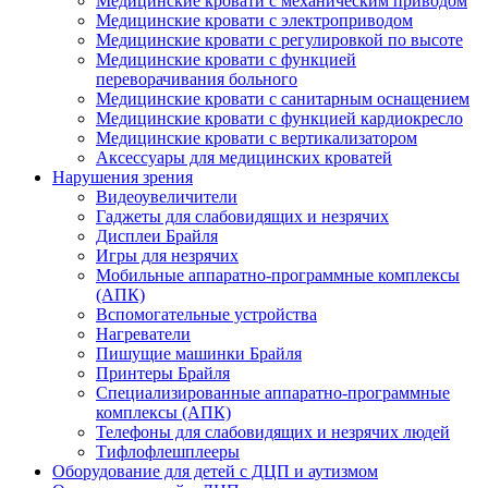
Медицинские кровати с механическим приводом
Медицинские кровати с электроприводом
Медицинские кровати с регулировкой по высоте
Медицинские кровати с функцией
переворачивания больного
Медицинские кровати с санитарным оснащением
Медицинские кровати с функцией кардиокресло
Медицинские кровати с вертикализатором
Аксессуары для медицинских кроватей
Нарушения зрения
Видеоувеличители
Гаджеты для слабовидящих и незрячих
Дисплеи Брайля
Игры для незрячих
Мобильные аппаратно-программные комплексы
(АПК)
Вспомогательные устройства
Нагреватели
Пишущие машинки Брайля
Принтеры Брайля
Специализированные аппаратно-программные
комплексы (АПК)
Телефоны для слабовидящих и незрячих людей
Тифлофлешплееры
Оборудование для детей с ДЦП и аутизмом