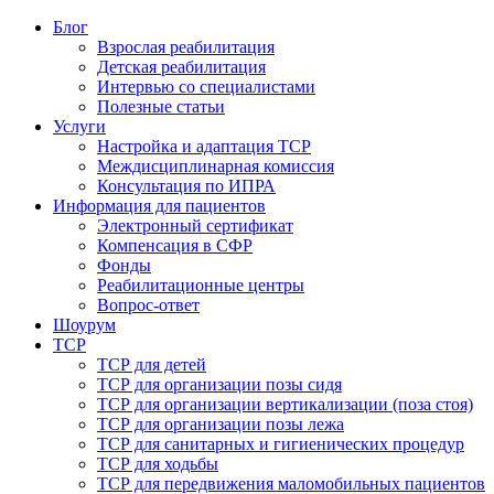
Блог
Взрослая реабилитация
Детская реабилитация
Интервью со специалистами
Полезные статьи
Услуги
Настройка и адаптация ТСР
Междисциплинарная комиссия
Консультация по ИПРА
Информация для пациентов
Электронный сертификат
Компенсация в СФР
Фонды
Реабилитационные центры
Вопрос-ответ
Шоурум
ТСР
ТСР для детей
ТСР для организации позы сидя
ТСР для организации вертикализации (поза стоя)
ТСР для организации позы лежа
ТСР для санитарных и гигиенических процедур
ТСР для ходьбы
ТСР для передвижения маломобильных пациентов