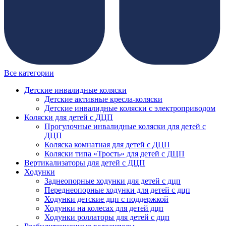
Все категории
Детские инвалидные коляски
Детские активные кресла-коляски
Детские инвалидные коляски с электроприводом
Коляски для детей с ДЦП
Прогулочные инвалидные коляски для детей с
ДЦП
Коляска комнатная для детей с ДЦП
Коляски типа «Трость» для детей с ДЦП
Вертикализаторы для детей с ДЦП
Ходунки
Заднеопорные ходунки для детей с дцп
Переднеопорные ходунки для детей с дцп
Ходунки детские дцп с поддержкой
Ходунки на колесах для детей дцп
Ходунки роллаторы для детей с дцп