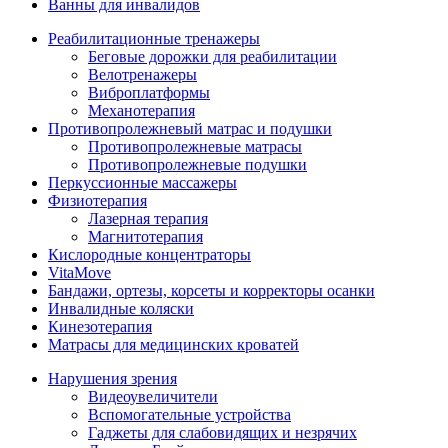
Ванны для инвалидов
Реабилитационные тренажеры
Беговые дорожки для реабилитации
Велотренажеры
Виброплатформы
Механотерапия
Противопролежневый матрас и подушки
Противопролежневые матрасы
Противопролежневые подушки
Перкуссионные массажеры
Физиотерапия
Лазерная терапия
Магнитотерапия
Кислородные концентраторы
VitaMove
Бандажи, ортезы, корсеты и корректоры осанки
Инвалидные коляски
Кинезотерапия
Матрасы для медицинских кроватей
Нарушения зрения
Видеоувеличители
Вспомогательные устройства
Гаджеты для слабовидящих и незрячих