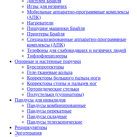
Дисплеи Брайля
Игры для незрячих
Мобильные аппаратно-программные комплексы
(АПК)
Нагреватели
Пишущие машинки Брайля
Принтеры Брайля
Специализированные аппаратно-программные
комплексы (АПК)
Телефоны для слабовидящих и незрячих людей
Тифлофлешплееры
Опорные и настенные поручни
Бурсопротекторы
Геле-тканевые кольца
Корректоры большого пальца ноги
Корректоры стопы и пальцев ног
Ортопедические стельки
Полустельки (супинаторы)
Пандусы для инвалидов
Пандусы комбинированные
Пандусы перекатные
Пандусы складные
Пандусы телескопические
Рециркуляторы
Эрготерапия