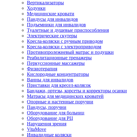
Вертикализаторы
Ходунки
Медицинские кровати
Пандусы для инвалидов
Подъемники для инвалидов
Туалетные и душевые приспособления
Электрические скутеры
Кресла-коляски с ручным приводом
Кресла-коляски с электроприводом
Противопролежневый матрас и подушки
Реабилитационные тренажеры
Перкуссионные массажеры
Физиотерапия
Кислородные концентраторы
Ванны для инвалидов
Приставки для кресел-колясок
Бандажи, ортезы, корсеты и корректоры осанки
Матрасы для медицинских кроватей
Опорные и настенные поручни
Пандусы, поручни
Оборудование для больниц
Оборудование для РЦ
Нарушения зрения
VitaMove
Инвалидные коляски