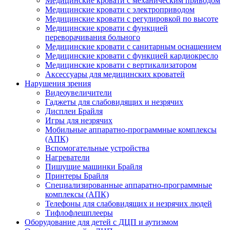
Медицинские кровати с механическим приводом
Медицинские кровати с электроприводом
Медицинские кровати с регулировкой по высоте
Медицинские кровати с функцией
переворачивания больного
Медицинские кровати с санитарным оснащением
Медицинские кровати с функцией кардиокресло
Медицинские кровати с вертикализатором
Аксессуары для медицинских кроватей
Нарушения зрения
Видеоувеличители
Гаджеты для слабовидящих и незрячих
Дисплеи Брайля
Игры для незрячих
Мобильные аппаратно-программные комплексы
(АПК)
Вспомогательные устройства
Нагреватели
Пишущие машинки Брайля
Принтеры Брайля
Специализированные аппаратно-программные
комплексы (АПК)
Телефоны для слабовидящих и незрячих людей
Тифлофлешплееры
Оборудование для детей с ДЦП и аутизмом