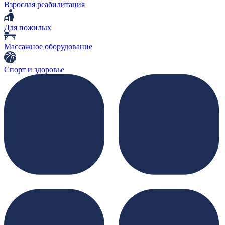
Взрослая реабилитация
Для пожилых
Массажное оборудование
Спорт и здоровье