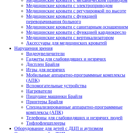
Медицинские кровати с механическим приводом
Медицинские кровати с электроприводом
Медицинские кровати с регулировкой по высоте
Медицинские кровати с функцией
переворачивания больного
Медицинские кровати с санитарным оснащением
Медицинские кровати с функцией кардиокресло
Медицинские кровати с вертикализатором
Аксессуары для медицинских кроватей
Нарушения зрения
Видеоувеличители
Гаджеты для слабовидящих и незрячих
Дисплеи Брайля
Игры для незрячих
Мобильные аппаратно-программные комплексы
(АПК)
Вспомогательные устройства
Нагреватели
Пишущие машинки Брайля
Принтеры Брайля
Специализированные аппаратно-программные
комплексы (АПК)
Телефоны для слабовидящих и незрячих людей
Тифлофлешплееры
Оборудование для детей с ДЦП и аутизмом