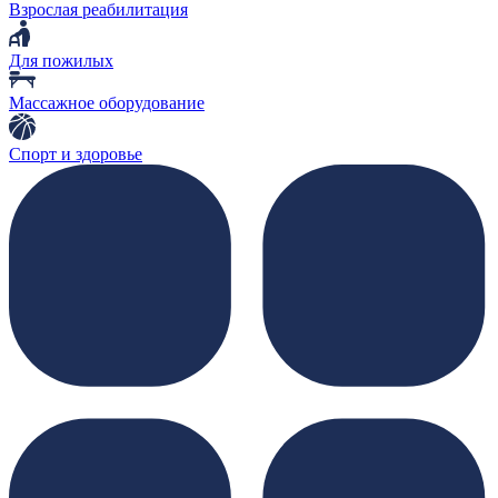
Взрослая реабилитация
Для пожилых
Массажное оборудование
Спорт и здоровье