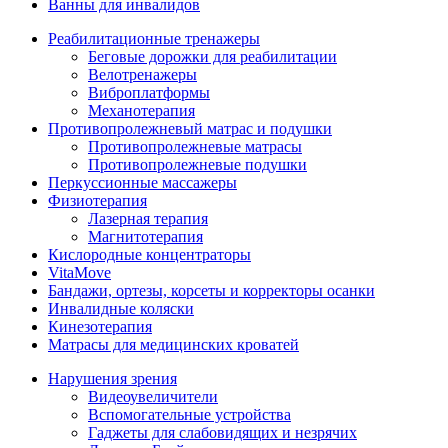
Ванны для инвалидов
Реабилитационные тренажеры
Беговые дорожки для реабилитации
Велотренажеры
Виброплатформы
Механотерапия
Противопролежневый матрас и подушки
Противопролежневые матрасы
Противопролежневые подушки
Перкуссионные массажеры
Физиотерапия
Лазерная терапия
Магнитотерапия
Кислородные концентраторы
VitaMove
Бандажи, ортезы, корсеты и корректоры осанки
Инвалидные коляски
Кинезотерапия
Матрасы для медицинских кроватей
Нарушения зрения
Видеоувеличители
Вспомогательные устройства
Гаджеты для слабовидящих и незрячих