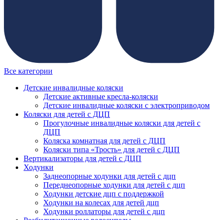
Все категории
Детские инвалидные коляски
Детские активные кресла-коляски
Детские инвалидные коляски с электроприводом
Коляски для детей с ДЦП
Прогулочные инвалидные коляски для детей с
ДЦП
Коляска комнатная для детей с ДЦП
Коляски типа «Трость» для детей с ДЦП
Вертикализаторы для детей с ДЦП
Ходунки
Заднеопорные ходунки для детей с дцп
Переднеопорные ходунки для детей с дцп
Ходунки детские дцп с поддержкой
Ходунки на колесах для детей дцп
Ходунки роллаторы для детей с дцп