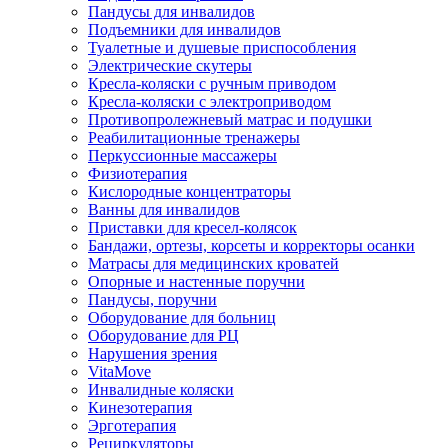
Пандусы для инвалидов
Подъемники для инвалидов
Туалетные и душевые приспособления
Электрические скутеры
Кресла-коляски с ручным приводом
Кресла-коляски с электроприводом
Противопролежневый матрас и подушки
Реабилитационные тренажеры
Перкуссионные массажеры
Физиотерапия
Кислородные концентраторы
Ванны для инвалидов
Приставки для кресел-колясок
Бандажи, ортезы, корсеты и корректоры осанки
Матрасы для медицинских кроватей
Опорные и настенные поручни
Пандусы, поручни
Оборудование для больниц
Оборудование для РЦ
Нарушения зрения
VitaMove
Инвалидные коляски
Кинезотерапия
Эрготерапия
Рециркуляторы