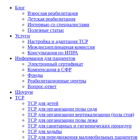
Блог
Взрослая реабилитация
Детская реабилитация
Интервью со специалистами
Полезные статьи
Услуги
Настройка и адаптация ТСР
Междисциплинарная комиссия
Консультация по ИПРА
Информация для пациентов
Электронный сертификат
Компенсация в СФР
Фонды
Реабилитационные центры
Вопрос-ответ
Шоурум
ТСР
ТСР для детей
ТСР для организации позы сидя
ТСР для организации вертикализации (поза стоя)
ТСР для организации позы лежа
ТСР для санитарных и гигиенических процедур
ТСР для ходьбы
ТСР для передвижения маломобильных пациентов