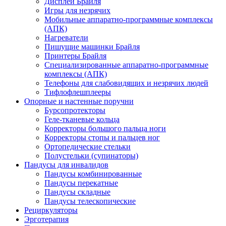
Дисплеи Брайля
Игры для незрячих
Мобильные аппаратно-программные комплексы
(АПК)
Нагреватели
Пишущие машинки Брайля
Принтеры Брайля
Специализированные аппаратно-программные
комплексы (АПК)
Телефоны для слабовидящих и незрячих людей
Тифлофлешплееры
Опорные и настенные поручни
Бурсопротекторы
Геле-тканевые кольца
Корректоры большого пальца ноги
Корректоры стопы и пальцев ног
Ортопедические стельки
Полустельки (супинаторы)
Пандусы для инвалидов
Пандусы комбинированные
Пандусы перекатные
Пандусы складные
Пандусы телескопические
Рециркуляторы
Эрготерапия