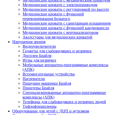
Медицинские кровати с механическим приводом
Медицинские кровати с электроприводом
Медицинские кровати с регулировкой по высоте
Медицинские кровати с функцией
переворачивания больного
Медицинские кровати с санитарным оснащением
Медицинские кровати с функцией кардиокресло
Медицинские кровати с вертикализатором
Аксессуары для медицинских кроватей
Нарушения зрения
Видеоувеличители
Гаджеты для слабовидящих и незрячих
Дисплеи Брайля
Игры для незрячих
Мобильные аппаратно-программные комплексы
(АПК)
Вспомогательные устройства
Нагреватели
Пишущие машинки Брайля
Принтеры Брайля
Специализированные аппаратно-программные
комплексы (АПК)
Телефоны для слабовидящих и незрячих людей
Тифлофлешплееры
Оборудование для детей с ДЦП и аутизмом