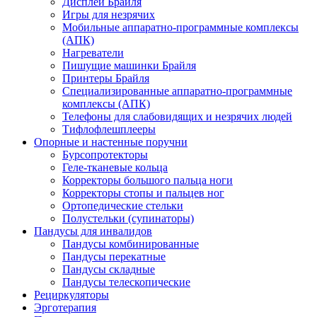
Дисплеи Брайля
Игры для незрячих
Мобильные аппаратно-программные комплексы
(АПК)
Нагреватели
Пишущие машинки Брайля
Принтеры Брайля
Специализированные аппаратно-программные
комплексы (АПК)
Телефоны для слабовидящих и незрячих людей
Тифлофлешплееры
Опорные и настенные поручни
Бурсопротекторы
Геле-тканевые кольца
Корректоры большого пальца ноги
Корректоры стопы и пальцев ног
Ортопедические стельки
Полустельки (супинаторы)
Пандусы для инвалидов
Пандусы комбинированные
Пандусы перекатные
Пандусы складные
Пандусы телескопические
Рециркуляторы
Эрготерапия