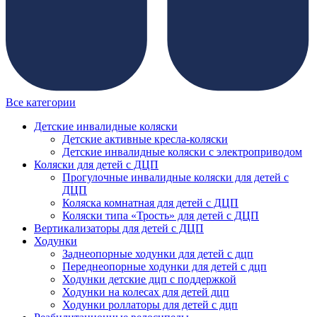
Все категории
Детские инвалидные коляски
Детские активные кресла-коляски
Детские инвалидные коляски с электроприводом
Коляски для детей с ДЦП
Прогулочные инвалидные коляски для детей с
ДЦП
Коляска комнатная для детей с ДЦП
Коляски типа «Трость» для детей с ДЦП
Вертикализаторы для детей с ДЦП
Ходунки
Заднеопорные ходунки для детей с дцп
Переднеопорные ходунки для детей с дцп
Ходунки детские дцп с поддержкой
Ходунки на колесах для детей дцп
Ходунки роллаторы для детей с дцп