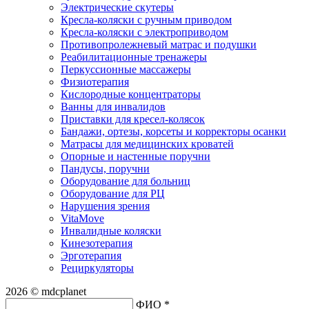
Электрические скутеры
Кресла-коляски с ручным приводом
Кресла-коляски с электроприводом
Противопролежневый матрас и подушки
Реабилитационные тренажеры
Перкуссионные массажеры
Физиотерапия
Кислородные концентраторы
Ванны для инвалидов
Приставки для кресел-колясок
Бандажи, ортезы, корсеты и корректоры осанки
Матрасы для медицинских кроватей
Опорные и настенные поручни
Пандусы, поручни
Оборудование для больниц
Оборудование для РЦ
Нарушения зрения
VitaMove
Инвалидные коляски
Кинезотерапия
Эрготерапия
Рециркуляторы
2026 © mdcplanet
ФИО *