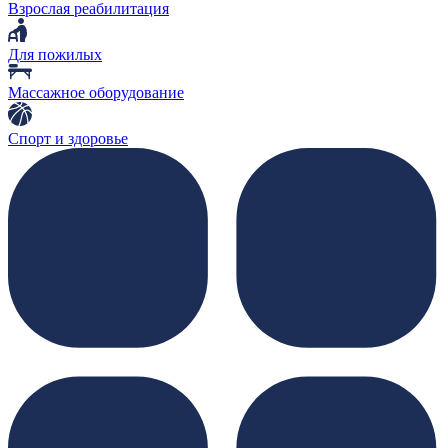
Взрослая реабилитация
Для пожилых
Массажное оборудование
Спорт и здоровье