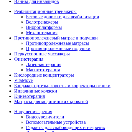
Ванны для инвалидов
Реабилитационные тренажеры
Беговые дорожки для реабилитации
Велотренажеры
Виброплатформы
Механотерапия
Противопролежневый матрас и подушки
Противопролежневые матрасы
Противопролежневые подушки
Перкуссионные массажеры
Физиотерапия
Лазерная терапия
Магнитотерапия
Кислородные концентраторы
VitaMove
Бандажи, ортезы, корсеты и корректоры осанки
Инвалидные коляски
Кинезотерапия
Матрасы для медицинских кроватей
Нарушения зрения
Видеоувеличители
Вспомогательные устройства
Гаджеты для слабовидящих и незрячих