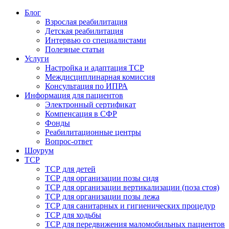
Блог
Взрослая реабилитация
Детская реабилитация
Интервью со специалистами
Полезные статьи
Услуги
Настройка и адаптация ТСР
Междисциплинарная комиссия
Консультация по ИПРА
Информация для пациентов
Электронный сертификат
Компенсация в СФР
Фонды
Реабилитационные центры
Вопрос-ответ
Шоурум
ТСР
ТСР для детей
ТСР для организации позы сидя
ТСР для организации вертикализации (поза стоя)
ТСР для организации позы лежа
ТСР для санитарных и гигиенических процедур
ТСР для ходьбы
ТСР для передвижения маломобильных пациентов